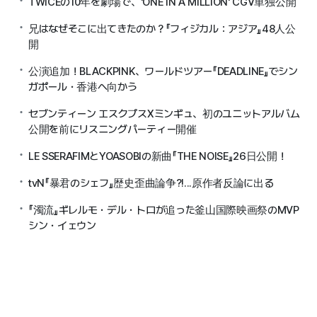
TWICEの10年を劇場で、'ONE IN A MILLION' CGV単独公開
兄はなぜそこに出てきたのか？『フィジカル：アジア』48人公
開
公演追加！BLACKPINK、ワールドツアー『DEADLINE』でシン
ガポール・香港へ向かう
セブンティーン エスクプスXミンギュ、初のユニットアルバム
公開を前にリスニングパーティー開催
LE SSERAFIMとYOASOBIの新曲『THE NOISE』26日公開！
tvN『暴君のシェフ』歴史歪曲論争?!...原作者反論に出る
『濁流』ギレルモ・デル・トロが追った釜山国際映画祭のMVP
シン・イェウン