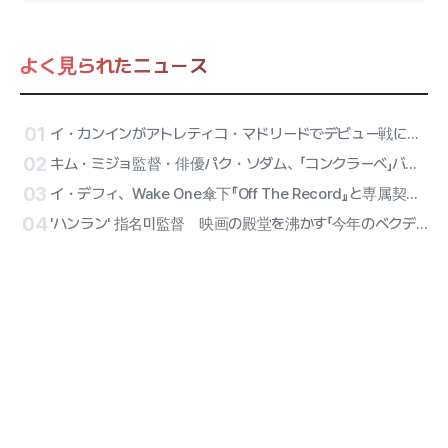
よく見られたニュース
01
イ・カンインがアトレティコ・マドリードでデビュー戦に出陣！ATEEZのサンが始球式、リセーヌのハーフタイム公演が確定
02
キム・ミジョ監督・俳優パク・ソダム、「コンクラーベ」バリアフリーバージョンに合流
03
イ・デフィ、Wake One傘下『Off The Record』と専属契約確定…オールラウンダー・アーティストのソロ第2幕
04
'ハンラン' 指名미監督 映画の殿堂を沸かす「今年のベクデルエイリアン」部門に選定