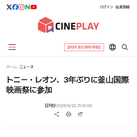
ログイン
会員登録
코리아 숏드라마 어워즈
ホーム
>
ニュース
トニー・レオン、3年ぶりに釜山国際
映画祭に参加
김지민
2025/9/22 21:10:00
share
print
format_size