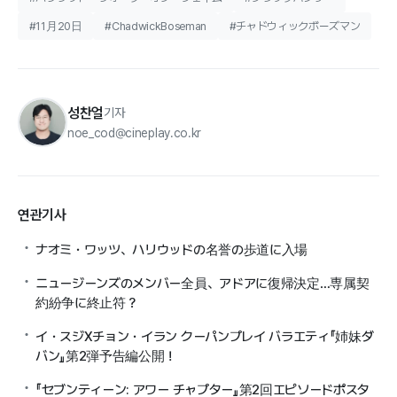
#11月20日
#ChadwickBoseman
#チャドウィックボーズマン
성찬얼
기자
noe_cod@cineplay.co.kr
연관기사
ナオミ・ワッツ、ハリウッドの名誉の歩道に入場
ニュージーンズのメンバー全員、アドアに復帰決定…専属契
約紛争に終止符？
イ・スジXチョン・イラン クーパンプレイ バラエティ『姉妹ダ
バン』第2弾予告編公開！
『セブンティーン: アワー チャプター』第2回エピソードポスタ