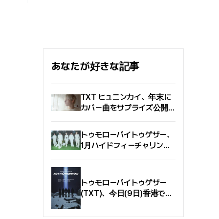
演したマット・デイモンは
スクリーンに移した作品だ.
「まるで映画を同時に7本撮
ギリシャ連合軍とトロイの
っているような気分だった」
戦争が連合軍の勝利で終わ
と振り返る. ノーラン監督は
った後、故郷イタカへ帰ろ
アナログ撮影を好み、多地
うとするオデュッセウス王
点での撮影を敢行したこと
（マット・デイモン）が経
で知られる. 慣れた頃には次
あなたが好きな記事
験した奇妙な旅路を描く.
の土地へ移動し、適応した
既に北米の観客や、いち早
頃には環境が一変する. デ
く鑑賞した国内の観客から
イモンは毎回ゼロから入り
TXT ヒュニンカイ、年末に
好評を得ている 〈オデッセ
直すような感覚で撮影に臨
カバー曲をサプライズ公開...
イ〉 を、映画メディア「シネ
んだ. では、〈オデッセイ〉は
ジャスティン・ビーバーの歌
プレイ」の記者たちはどのよ
どこでどのように撮影され
を歌唱
うに見たのか、その感想を
たのか. 以下を参考に『オデ
トゥモローバイトゥゲザー、
伝える.
ッセイ オンラインツアー』を
1月ハイドフィーチャリング
体験してほしい. この記事で
「SSS」発売
紹介した場所を含む、〈オデ
ッセイ〉の全ロケ地はここで
トゥモローバイトゥゲザー
確認できる.
(TXT)、今日(9日)香港でワ
ールドツアーアジア公演開
始