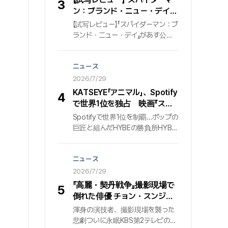
3
れた曲のうち、通算5曲目の4億ス
ン：ブランド・ニュー・デイ』
トリーミング達成記録でもある. 発
シネプレイ記者の採点
【試写レビュー】『スパイダーマン：ブ
売後も着実にストリーミング回数
ランド・ニュー・デイ』があす公開
を伸ばし、後続トラックとしての揺
される。『スパイダーマン：ノー・
るぎない存在感を示している.
ウェイ・ホーム』の一件で周囲の記
ニュース
憶から消えたピーター・パーカー
（トム・ホランド）が、自身の正体
2026/7/29
を知る謎の敵の出現に直面し、
KATSEYE「アニマル」、Spotify
4
DNA変異による制御不能な力がも
で世界1位を独占 映画『スパ
たらす混乱の中で、大切な人々を
イダーマン：ブランデッド・ニ
Spotifyで世界1位を制覇…ポップの
守るため新たな脅威に立ち向かう
ュー・デイ』公式PR映像の
巨匠と組んだHYBEの勝負所HYBE
アクション大作だ。試写を見たシネ
BGMに起用
とゲフィン・レコードの共同制作に
プレイ記者の短評をまとめた。
よるガールズグループ『KATSEYE』
ニュース
が、世界の音楽市場の勢力図を揺
さぶっている. 彼らの新曲『アニマ
2026/7/29
ル』は、世界最大の音源ストリーミ
『高麗・契丹戦争』撮影現場で
5
ング・プラットフォーム『Spotify』
倒れた俳優 チョン・スンジ
において「トップ・ソング・デビュ
ェ…2年の闘病の末に47歳で
渾身の演技者、撮影現場を襲った
ー・グローバル」部門で1位を獲得
死去
悲劇ついに永眠KBS第2テレビの大
し、圧倒的な波及力を証明した.