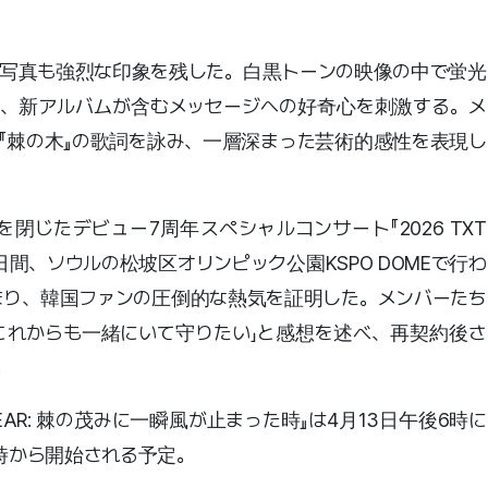
写真も強烈な印象を残した。白黒トーンの映像の中で蛍光
、新アルバムが含むメッセージへの好奇心を刺激する。メ
『棘の木』の歌詞を詠み、一層深まった芸術的感性を表現し
じたデビュー7周年スペシャルコンサート『2026 TXT
3日間、ソウルの松坡区オリンピック公園KSPO DOMEで行わ
集まり、韓国ファンの圧倒的な熱気を証明した。メンバーたち
これからも一緒にいて守りたい」と感想を述べ、再契約後さ
。
EAR: 棘の茂みに一瞬風が止まった時』は4月13日午後6時に
時から開始される予定。