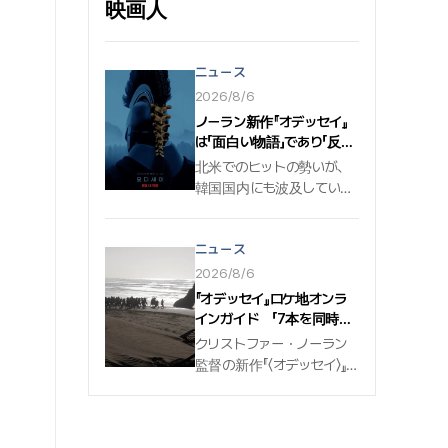
映画人
いてきた.
ニュース
2026/8/6
ノーラン新作『オデッセイ』
は「面白い物語」であり「反戦
映画」 シネプレイ記者たち
北米でのヒットの勢いが、
の評
韓国国内にも波及している.
8月5日に公開された 〈オデ
ッセイ〉 は、公開初日に29
ニュース
万人の観客を集めて好スタ
ートを切った. クリストファ
2026/8/6
ー・ノーラン監督が手掛
『オデッセイ』ロケ地オンラ
け、マット・デイモン、ト
インガイド 「7本を同時に
ム・ホランド、アン・ハサ
撮る感覚」とマット・デイモ
クリストファー・ノーラン
ウェイ、ロバート・パティ
ン
監督の新作『〈オデッセイ〉』
ンソン、ゼンデイヤ、シャ
は、モロッコ、ギリシャ、
ーリーズ・セロンらが出演
スコットランド、イタリア
する本作は、ギリシャの大
など各地でロケを重ねた. 出
叙事詩 「オデュッセイア」 を