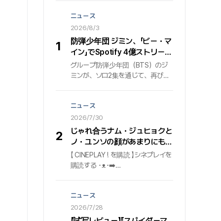
ニュース
2026/8/3
防弾少年団 ジミン、「ビー・マ
1
イン」でSpotify 4億ストリーミ
ング突破…止まらないグローバ
グループ防弾少年団（BTS）のジ
ル音源パワー
ミンが、ソロ2集を通じて、再びグ
ローバル音源プラットフォームで圧
倒的な波及力を証明している. 個人
ニュース
通算5度目の4億の大台を踏んだ「ビ
ー・マイン」 先月7月31日時点で、
2026/7/30
ジミンの2集アルバム『ミューズ
じゃれ合うナム・ジュヒョクと
2
（MUSE）』に収録された『ビー・マ
ノ・ユンソの顔があまりにも似
イン（Be Mine）』が、世界最大の
合う #東宮 #Netflix
【 CINEPLAY ! を購読 】シネプレイを
音源プラットフォームSpotify（ス
購読する ･ᴥ･➡️
ポティファイ）で4億ストリーミン
http://bit.ly/w_cineplay➡️
グを突破した. これは『ミューズ』ア
IG@cineplay_kr
ルバム内で、タイトル曲『Who（フ
ニュース
ー）』に続いて2曲目として4億の大
2026/7/28
台を踏んだ記録であり、ジミンの
Spotify個人プロフィールに登録さ
【試写レビュー】『スパイダーマ