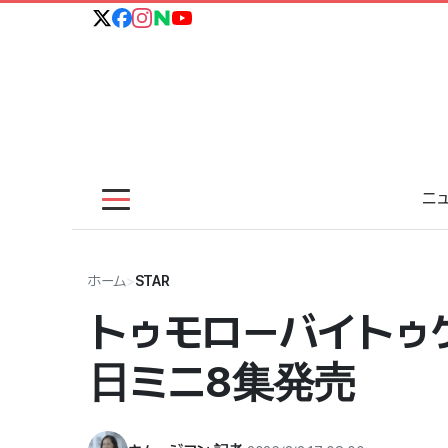
ニ
ホーム
>
STAR
トゥモローバイトゥ
日ミニ8集発売