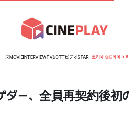
ュース
MOVIE
INTERVIEW
TV&OTT
ビデオ
STAR
코리아 숏드라마 어
ゲダー、全員再契約後初のカ