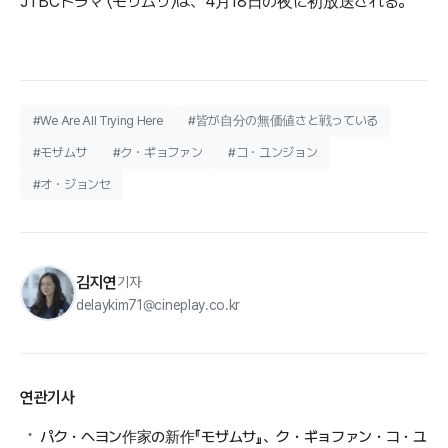
JTBCドラマ 〈モザムサ〉は、4月18日の夜に初放送される。
#We Are All Trying Here
#皆が自分の無価値さと戦っている
#モザムサ
#ク・ギョファン
#コ・ユンジョン
#オ・ジョンセ
김지연
기자
delaykim71@cineplay.co.kr
연관기사
パク・ヘヨン作家の新作『モザムサ』、ク・ギョファン・コ・ユ