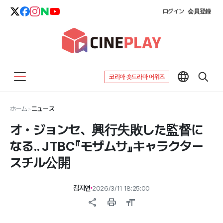
ログイン
会員登録
코리아 숏드라마 어워즈
ホーム
>
ニュース
オ・ジョンセ、興行失敗した監督に
なる.. JTBC『モザムサ』キャラクター
スチル公開
김지연
2026/3/11 18:25:00
share
print
format_size