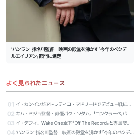
'ハンラン' 指名미監督 映画の殿堂を沸かす「今年のベクデ
ルエイリアン」部門に選定
よく見られたニュース
01
イ・カンインがアトレティコ・マドリードでデビュー戦に出陣！ATEEZのサンが始球式、リセーヌのハーフタイム公演が確定
02
キム・ミジョ監督・俳優パク・ソダム、「コンクラーベ」バリアフリーバージョンに合流
03
イ・デフィ、Wake One傘下『Off The Record』と専属契約確定…オールラウンダー・アーティストのソロ第2幕
04
'ハンラン' 指名미監督 映画の殿堂を沸かす「今年のベクデルエイリアン」部門に選定