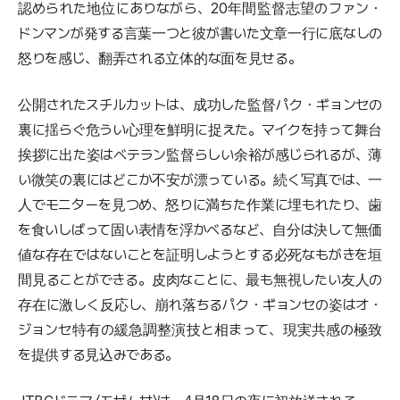
認められた地位にありながら、20年間監督志望のファン・
ドンマンが発する言葉一つと彼が書いた文章一行に底なしの
怒りを感じ、翻弄される立体的な面を見せる。
公開されたスチルカットは、成功した監督パク・ギョンセの
裏に揺らぐ危うい心理を鮮明に捉えた。マイクを持って舞台
挨拶に出た姿はベテラン監督らしい余裕が感じられるが、薄
い微笑の裏にはどこか不安が漂っている。続く写真では、一
人でモニターを見つめ、怒りに満ちた作業に埋もれたり、歯
を食いしばって固い表情を浮かべるなど、自分は決して無価
値な存在ではないことを証明しようとする必死なもがきを垣
間見ることができる。皮肉なことに、最も無視したい友人の
存在に激しく反応し、崩れ落ちるパク・ギョンセの姿はオ・
ジョンセ特有の緩急調整演技と相まって、現実共感の極致
を提供する見込みである。