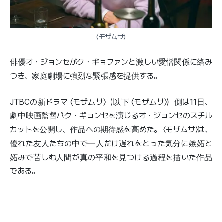
〈モザムサ〉
俳優オ・ジョンセがク・ギョファンと激しい愛憎関係に絡み
つき、家庭劇場に強烈な緊張感を提供する。
JTBCの新ドラマ 〈モザムサ〉（以下 〈モザムサ〉）側は11日、
劇中映画監督パク・ギョンセを演じるオ・ジョンセのスチル
カットを公開し、作品への期待感を高めた。 〈モザムサ〉は、
優れた友人たちの中で一人だけ遅れをとった気分に嫉妬と
妬みで苦しむ人間が真の平和を見つける過程を描いた作品
である。