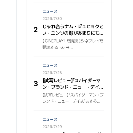
倒的な波及力を証明している. 個人
ニュース
通算5度目の4億の大台を踏んだ「ビ
ー・マイン」 先月7月31日時点で、
2026/7/30
ジミンの2集アルバム『ミューズ
じゃれ合うナム・ジュヒョクと
2
（MUSE）』に収録された『ビー・マ
ノ・ユンソの顔があまりにも似
イン（Be Mine）』が、世界最大の
合う #東宮 #Netflix
【 CINEPLAY ! を購読 】シネプレイを
音源プラットフォームSpotify（ス
購読する ･ᴥ･➡️
ポティファイ）で4億ストリーミン
http://bit.ly/w_cineplay➡️
グを突破した. これは『ミューズ』ア
IG@cineplay_kr
ルバム内で、タイトル曲『Who（フ
ニュース
ー）』に続いて2曲目として4億の大
2026/7/28
台を踏んだ記録であり、ジミンの
Spotify個人プロフィールに登録さ
【試写レビュー】『スパイダーマ
3
れた曲のうち、通算5曲目の4億ス
ン：ブランド・ニュー・デイ』
トリーミング達成記録でもある. 発
シネプレイ記者の採点
【試写レビュー】『スパイダーマン：ブ
売後も着実にストリーミング回数
ランド・ニュー・デイ』があす公開
を伸ばし、後続トラックとしての揺
される。『スパイダーマン：ノー・
るぎない存在感を示している.
ウェイ・ホーム』の一件で周囲の記
ニュース
憶から消えたピーター・パーカー
（トム・ホランド）が、自身の正体
2026/7/29
を知る謎の敵の出現に直面し、