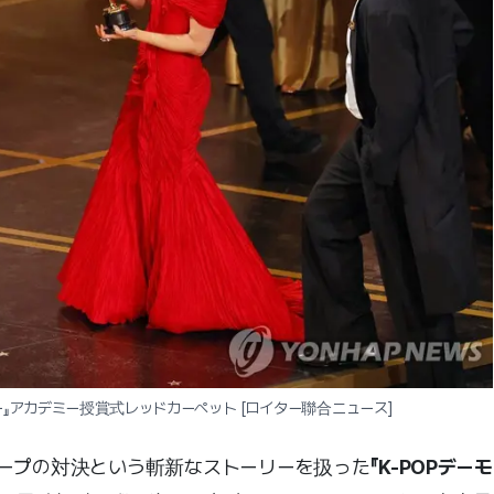
ミー』アカデミー授賞式レッドカーペット [ロイター聯合ニュース]
ープの対決という斬新なストーリーを扱った
『K-POPデーモ