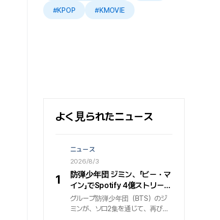
#KPOP
#KMOVIE
よく見られたニュース
ニュース
2026/8/3
防弾少年団 ジミン、「ビー・マ
1
イン」でSpotify 4億ストリーミ
ング突破…止まらないグローバ
グループ防弾少年団（BTS）のジ
ル音源パワー
ミンが、ソロ2集を通じて、再びグ
ローバル音源プラットフォームで圧