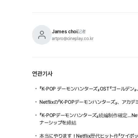
James choi
記者
artpro@cineplay.co.kr
연관기사
『K-POP デーモンハンターズ』OST『ゴール
Netflixの『K-POPデーモンハンターズ』、アカ
『K-POPデーモンハンターズ』続編制作確定…N
ナーシップを締結
本当にやります！Netflix歴代ヒット作『ケ