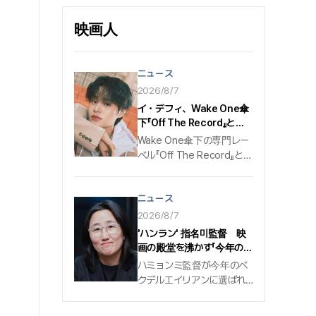
映画人
ニュース
2026/8/7
イ・デフィ、Wake One傘
下『Off The Record』と専
属契約確定…オールラウン
Wake One傘下の専門レー
ダー・アーティストのソロ
ベル『Off The Record』と手
第2幕
を組む. グループのWanna
One（ワナワン）と
ニュース
AB6IX（エイビシックス）
出身の歌手、イ・デフィが
2026/8/7
ソロ・アーティストとして
'ハンラン' 指名미監督 映
新たな飛躍に乗り出す. 7
画の殿堂を沸かす「今年のベ
日、CJ ENMの音楽子会社
クデルエイリアン」部門に選
ハミョンミ監督が今年のベ
Wake Oneが運営するソロ
定
クデルエイリアンに選ばれ
専門レーベル『Off The
た. 『ベクデルデイ2026』は
Record』は、イ・デフィと
今年のプロデューサー部門