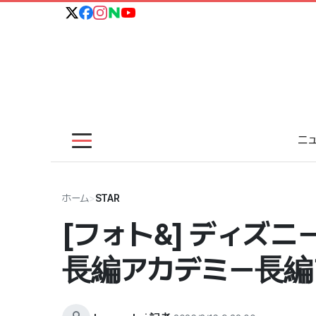
ニ
ホーム
>
STAR
[フォト&] ディズ
長編アカデミー長編