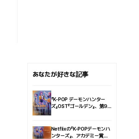
の専属契約締結の知らせを
に〈ハンラン〉のハミョンミ監
公式に発表した. 所属事務
督を選定した. 韓国映画監
所側は、イ・デフィの多彩
督組合（DGK）が主催・主
な魅力と優れた音楽的実力
管する『ベクデルデイ』は、
を高く評価し、今後、アー
韓国映画とシリーズを通じ
ティストとして持つ潜在力
て男女平等と文化多様性の
を放送や音楽など多方面で
価値を照らし出すコンテン
存分に発揮できるよう全面
ツ・フェスティバルであ
的な支援を惜しまないと約
り、毎年、性平等な再現と
束した. 2017年に
新しい女性の物語を示した
Mnet『Produce 101
作品『ベクデルチョイス
Season 2』を通じて結成さ
あなたが好きな記事
10』、そして監督・脚本
れたプロジェクト・グルー
家・俳優・プロデューサー
プWanna Oneとして歌謡
部門で際立った活躍を見せ
界に彗星のように登場した
た創作者『ベクデルエイリア
イ・デフィは、一気にグロ
『K-POP デーモンハンター
ン』を選定する. 〈ハンラン〉は
ーバルなファンの心をつか
ズ』OST『ゴールデン』、第98
『ベクデルチョイス10』に選
んだ.
回オスカー授賞式ライブス
ばれ、〈ハンラン〉の演出・
テージ確定
脚本・製作を担当したハミ
ョンミ監督は『ベクデルエイ
Netflixの『K-POPデーモンハ
リアン』のプロデューサー部
ンターズ』、アカデミー賞を