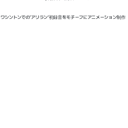
アメリカワシントンでの'アリラン'初録音をモチーフにアニメーション制作