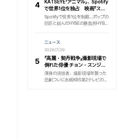
KATSEYE「アニマル」、Spotify
4
DNA変異による制御不能な力がも
で世界1位を独占 映画『スパ
たらす混乱の中で、大切な人々を
イダーマン：ブランデッド・ニ
Spotifyで世界1位を制覇…ポップの
守るため新たな脅威に立ち向かう
ュー・デイ』公式PR映像の
巨匠と組んだHYBEの勝負所HYBE
アクション大作だ。試写を見たシネ
BGMに起用
とゲフィン・レコードの共同制作に
プレイ記者の短評をまとめた。
よるガールズグループ『KATSEYE』
ニュース
が、世界の音楽市場の勢力図を揺
さぶっている. 彼らの新曲『アニマ
2026/7/29
ル』は、世界最大の音源ストリーミ
『高麗・契丹戦争』撮影現場で
5
ング・プラットフォーム『Spotify』
倒れた俳優 チョン・スンジ
において「トップ・ソング・デビュ
ェ…2年の闘病の末に47歳で
渾身の演技者、撮影現場を襲った
ー・グローバル」部門で1位を獲得
死去
悲劇ついに永眠KBS第2テレビの大
し、圧倒的な波及力を証明した.
型時代劇 『高麗・契丹戦争』の撮影
29日、HYBEレーベルズの発表によ
現場で、突然倒れていた俳優 『チョ
ると、『アニマル』は先月24日から
ン・スンジェ』が、ついに病床から
26日までの集計で、Spotifyの「ト
起き上がることができなかった. 享
ップ・ソング・デビュー・グローバ
年47歳. 約2年にわたる熾烈な闘病
ル」チャート首位に到達した. 当該
生活に終止符を打った出来事は、
指標は世界の新規リリース曲を対
一般の人々や放送界に重い悲しみ
象としており、1位はもちろん、参
を残した. 29日、放送界によると、
入障壁の高い米国市場を反映する
故人はこの日、永遠の眠りにつ