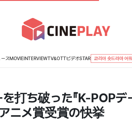
ュース
MOVIE
INTERVIEW
TV&OTT
ビデオ
STAR
코리아 숏드라마 어
ニーを打ち破った『K-POP
アニメ賞受賞の快挙