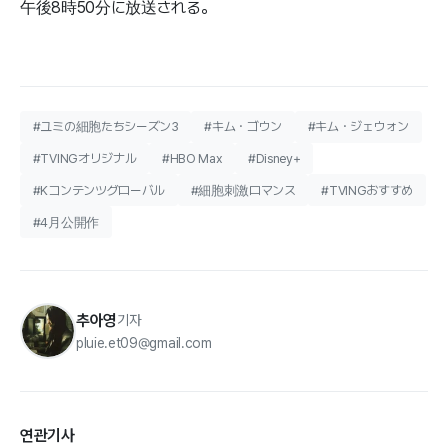
午後8時50分に放送される。
#ユミの細胞たちシーズン3
#キム・ゴウン
#キム・ジェウォン
#TVINGオリジナル
#HBO Max
#Disney+
#Kコンテンツグローバル
#細胞刺激ロマンス
#TVINGおすすめ
#4月公開作
추아영
기자
pluie.et09@gmail.com
연관기사