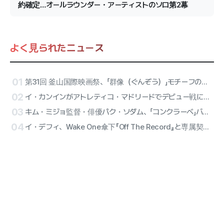
約確定…オールラウンダー・アーティストのソロ第2幕
よく見られたニュース
01
第31回 釜山国際映画祭、「群像（ぐんぞう）」モチーフの公式ポスターを電撃公開
02
イ・カンインがアトレティコ・マドリードでデビュー戦に出陣！ATEEZのサンが始球式、リセーヌのハーフタイム公演が確定
03
キム・ミジョ監督・俳優パク・ソダム、「コンクラーベ」バリアフリーバージョンに合流
04
イ・デフィ、Wake One傘下『Off The Record』と専属契約確定…オールラウンダー・アーティストのソロ第2幕