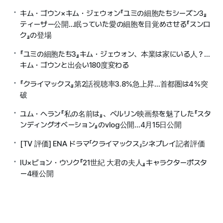
キム・ゴウン×キム・ジェウォン『ユミの細胞たちシーズン3』
ティーザー公開…眠っていた愛の細胞を目覚めさせる『スンロ
ク』の登場
『ユミの細胞たち3』キム・ジェウォン、本業は家にいる人？…
キム・ゴウンと出会い180度変わる
『クライマックス』第2話視聴率3.8％急上昇…首都圏は4％突
破
ユム・ヘラン『私の名前は』、ベルリン映画祭を魅了した『スタ
ンディングオベーション』のvlog公開…4月15日公開
[TV 評価] ENA ドラマ「クライマックス」シネプレイ記者評価
IU×ビョン・ウソク『21世紀 大君の夫人』キャラクターポスタ
ー4種公開