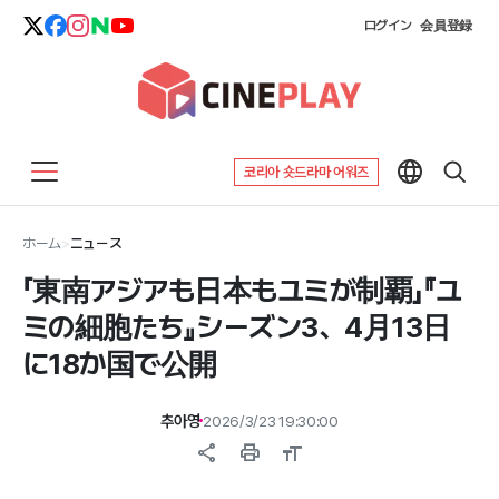
ログイン
会員登録
코리아 숏드라마 어워즈
ホーム
>
ニュース
「東南アジアも日本もユミが制覇」『ユ
ミの細胞たち』シーズン3、4月13日
に18か国で公開
추아영
2026/3/23 19:30:00
share
print
format_size