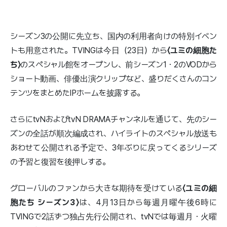
シーズン3の公開に先立ち、国内の利用者向けの特別イベン
トも用意された。TVINGは今日（23日）から
〈ユミの細胞た
ち〉
のスペシャル館をオープンし、前シーズン1・2のVODから
ショート動画、俳優出演クリップなど、盛りだくさんのコン
テンツをまとめたIPホームを披露する。
さらにtvNおよびtvN DRAMAチャンネルを通じて、先のシー
ズンの全話が順次編成され、ハイライトのスペシャル放送も
あわせて公開される予定で、3年ぶりに戻ってくるシリーズ
の予習と復習を後押しする。
グローバルのファンから大きな期待を受けている
〈ユミの細
胞たち シーズン3〉
は、4月13日から毎週月曜午後6時に
TVINGで2話ずつ独占先行公開され、tvNでは毎週月・火曜