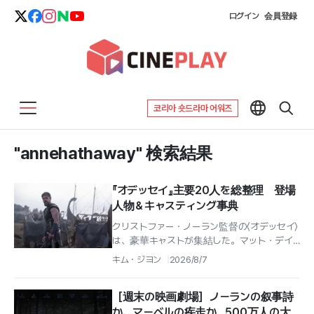
ログイン
会員登録
코리아 숏드라마 어워즈
"annehathaway" 検索結果
『オデッセイ』主要20人を総整理 登場
人物＆キャスティング事典
クリストファー・ノーラン監督の〈オデッセイ〉
は、豪華キャストが集結した。マット・デイ
モンからアン・ハサウェイ、トム・ホランド、
キム・ジヨン
2026/8/7
ゼンデイヤ、ロバート・パティンソン...
［週末の映画劇場］ノーランの叙事詩
か、マーベルの疾走か…500万人の大