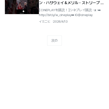
ン・ハサウェイ＆メリル・ストリープ #
プラダを着た悪魔2 #レッドカーペット
【 CINEPLAYを購読！ 】シネプレイ購読 ･ᴥ･➡️
http://bit.ly/w_cineplay➡️ IG@cineplay
イミニヒ
2026/4/13
次の