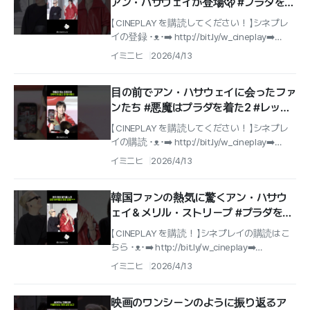
アン・ハサウェイが登場🫢 #プラダを着
た悪魔2 #レッドカーペット
【 CINEPLAY を購読してください！ 】シネプレ
イの登録 ･ᴥ･➡️ http://bit.ly/w_cineplay➡️
IG@cineplay_kr
イミニヒ
2026/4/13
目の前でアン・ハサウェイに会ったファ
ンたち #悪魔はプラダを着た2 #レッド
カーペット
【 CINEPLAY を購読してください！ 】シネプレ
イの購読 ･ᴥ･➡️ http://bit.ly/w_cineplay➡️
IG@cineplay_kr
イミニヒ
2026/4/13
韓国ファンの熱気に驚くアン・ハサウ
ェイ＆メリル・ストリープ #プラダを着
た悪魔2 #レッドカーペット
【 CINEPLAY を購読！ 】シネプレイの購読はこ
ちら ･ᴥ･➡️ http://bit.ly/w_cineplay➡️
IG@cineplay_kr
イミニヒ
2026/4/13
映画のワンシーンのように振り返るア