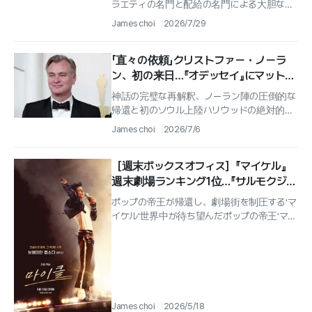
ラエティの名門と配給の名門による大胆なシ
ナジー大韓民国のコンテンツ産業の勢力図を
James choi
2026/7/29
揺るがした...
「直々の依頼」クリストファー・ノーラ
ン、初の来日…『オデッセイ』にマット・
デイモン同行
神話の完璧な再解釈、ノーラン陣の圧倒的な
帰還と初のソウル上陸ハリウッドの絶対的巨
匠、『クリストファー・ノーラン』監督がついに
James choi
2026/7/6
韓国の地を踏む.
［週末ボックスオフィス］『マイケル』
週末劇場ランキング1位…『サルモクジ』
韓国ホラー興行新記録
ポップの帝王が帰還し、劇場街を制圧する'マ
イケル'世界中が待ち望んだポップの帝王'マイ
ケル・ジャクソン'の伝記映画'マイケル'が公開
初週末のボックスオフィスで頂...
James choi
2026/5/18