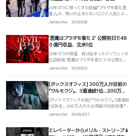
20年ぶりに帰ってきた続編『プラダを着た悪
魔 2』が、勢いの止まらない口コミ人気による
ヒットを続けている。8日の映画館入場券の
James choi
2026/5/8
統合前売りシステムのデータによると...
'悪魔はプラダを着た 2' 公開初日で48
０億円収益、北米1位
20年ぶりの帰還、再び始まったランウェイの
伝説映画 '悪魔はプラダを着た 2' が公開と同
時に '北米ボックスオフィス' 1位を奪還し、興
James choi
2026/5/3
行の追い風を巻き起こす...
[ボックスオフィス] 200万人が目前の
『サルモクジ』、3週連続1位…200万人
突破が目前
[ボックスオフィス分析] 『サルモクジ』 3週連続
1位快走… 200万人の大台突破が目前俳優 『キ
ム・ヘユン』 主演のホラー映画 『サルモクジ』...
James choi
2026/4/27
エレベーターからメリル・ストリープ＆