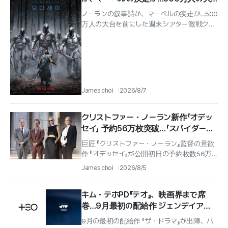
台を前にした週末シアター激戦
ノーランの叙事詩か、マーベルの疾走か…500
万人の大台を前にした週末シアター激戦クリ
ストファー・ノーラン監督の野心作 'オデュッ
セイ'が公開と同時に劇場街を席巻...
James choi
2026/8/7
クリストファー・ノーラン新作「オデッ
セイ」 予約56万枚突破…「スパイダーマ
ン4」が猛追
巨匠 『クリストファー・ノーラン』監督の意欲
作 『オデッセイ』が公開初日の予約枚数56万
枚を軽々と突破し、夏の劇場街の勢力図を揺
James choi
2026/8/5
さぶっている.
キム・テホPD『テオ』、映画界まで席
巻…9月最初の配給作 ジェンデイア
『ザ・ドラマ』
9月の最初の配給作 『ザ・ドラマ』が出陣、バ