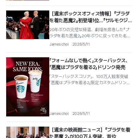
［週末ボックスオフィス情報］『プラダ
を着た悪魔2』初登場1位…『サルモクジ』
歴代ホラー2位
20年ぶりの完璧な帰還、劇場を席巻した『プ
ラダを着た悪魔2』20年ぶりに戻ってきた名作
のカムバックに、映画館は熱い反響を見せた.
James choi
2026/5/11
「フォームなしで熱く」スターバックス、
「悪魔はプラダを着る2」ドリンク発売
「スターバックス コリア」、100万人観客突破
「悪魔はプラダを着る2」限定カスタムドリンク
を緊急発売「スターバックス コリア」が累計観
客100万人を突破し空前の...
James choi
2026/5/11
［週末の映画館ニュース］『プラダを着
た悪魔 2』が100万人突破、首位