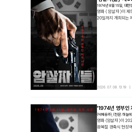
1974년 8월 15일, 
영화 〈 암살자 〉이 
20일까지 개최되는 
하나로 손꼽히는 국제 영
유토피아〉(2023), 〈밀
2026. 07. 08. 13:19
|
'1974년 영부인
〈덕혜옹주〉, 〈천문: 하늘
영화 〈암살자 〉이 2
광복절 경축식 현장에