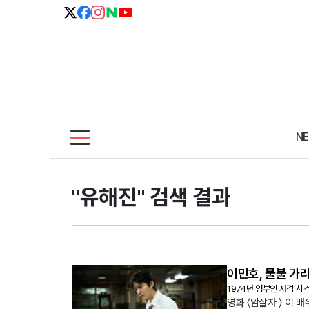
N
"유해진" 검색 결과
이민호, 물불 가리
1974년 영부인 저격 사
영화 〈암살자 〉 이 