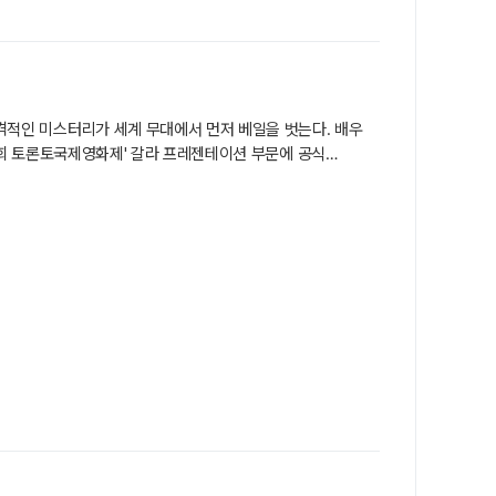
환 역 박해일, 신입기자 영일 역 이민호의 모습이 담겼다.
충격적인 미스터리가 세계 무대에서 먼저 베일을 벗는다. 배우
'제51회 토론토국제영화제' 갈라 프레젠테이션 부문에 공식
 글로벌 진출을 공식화했다.