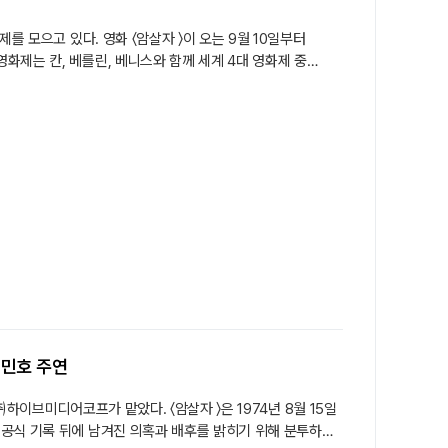
를 모으고 있다. 영화 〈암살자 〉이 오는 9월 10일부터
제는 칸, 베를린, 베니스와 함께 세계 4대 영화제 중
, 〈하얼빈〉(2024), 〈보통의 가족〉(2024), 〈콘크리트
·이민호 주연
㈜하이브미디어코프가 맡았다. 〈암살자 〉은 1974년 8월 15일
공식 기록 뒤에 남겨진 의혹과 배후를 밝히기 위해 분투하는