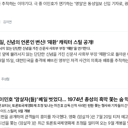
 추적하는 이야기다. 극 중 이민호가 연기하는 '영일'은 동성일보 신입 기자로,
 목격한 인물이다. 그는 공식 발표된 수사 결과와 실제 정황 사이의 지워지지 
|
김지연
해일, 신념의 언론인 변신! ‘재환’ 캐릭터 스틸 공개!
지 않는 단단한 신념을 가진 신문사 사회부 부장 ‘재환’을 연기한다.
진실 앞에 물러서지 않는 단단한 신념을 가진 신문사 사회부 부장 ‘재환’으로 돌아
년 8월 15일, 대한민국을 충격에 빠뜨린 영부인 저격 사건의 의혹과 배후를 추적하는 이
없는 연기력으로 평단과 관객의 신뢰를 받아온 박해일이 〈덕혜옹주〉에 이어 〈암살
주성철
민호 '암살자(들)' 베일 벗었다… 1974년 총성의 흑막 쫓는 숨 
건 모티브, 토론토국제영화제 초청 빛나는 허진호 감독 신작 사라진 탄환 쫓는 형사와 기자들의 긴박한
드 스릴러, 9월 개봉
고편을 공개하며 관객들의 흥미를 자극했다. 영화 〈암살자 〉은 7월 20일 티저 
시선을 쫓는 〈암살자 〉은 최근 토론토국제영화제 초청을 알리며 오는 9월 개봉을 발