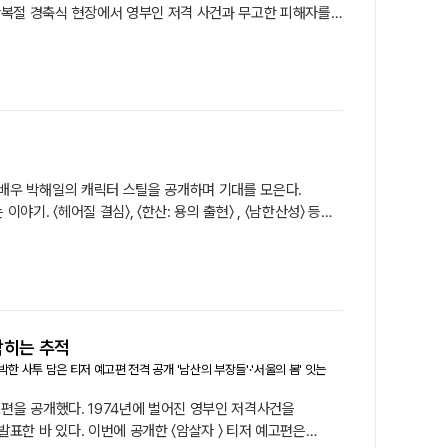
 광복절 경축식 현장에서 영부인 저격 사건과 무고한 피해자를
않는 의문을 품고 진실을 향해 과감히 뛰어드는 거침없는 열정을
온 배우 박해일의 캐릭터 스틸을 공개하며 기대를 모은다.
야기. 〈헤어질 결심〉, 〈한산: 용의 출현〉 , 〈남한산성〉 등
자 〉 에서 허진호 감독과 다시 한번 호흡을 맞춘다.
막히는 추적
 사투 담은 티저 예고편 전격 공개 '남산의 부장들'·'서울의 봄' 잇는
예고편을 공개했다. 1974년에 벌어진 영부인 저격사건을
표한 바 있다. 이번에 공개한 〈암살자 〉 티저 예고편은