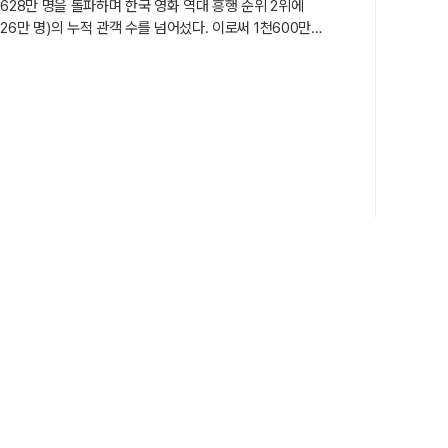
1천628만 명을 돌파하며 한국 영화 역대 흥행 순위 2위에
626만 명)의 누적 관객 수를 넘어섰다. 이로써 1천600만