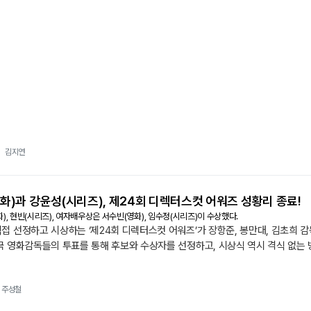
적 상상력을 더해 그려냈다. 연출은 〈덕혜옹주〉, 〈천문: 하늘에 묻는다〉, 〈8월
캐스팅 라인업도 공개됐다.
김지연
화)과 강윤성(시리즈), 제24회 디렉터스컷 어워즈 성황리 종료!
, 현빈(시리즈), 여자배우상은 서수빈(영화), 임수정(시리즈)이 수상했다.
접 선정하고 시상하는 ‘제24회 디렉터스컷 어워즈’가 장항준, 봉만대, 김초희 감
국 영화감독들의 투표를 통해 후보와 수상자를 선정하고, 시상식 역시 격식 없는
이 펼쳐졌다.감독상 - 영화부문 〈어쩔수가없다〉 박찬욱, 시리즈부문 〈파인: 촌뜨
상 - 〈세계의 주인〉 서수빈,...
주성철