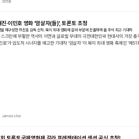
 함께 사라진 탄환을 중심으로 감춰진 흑막을 쫓는 형사 철구 역 유해진, 기자 재
성찬얼
해진·이민호 영화 '암살자(들)', 토론토 초청
건을 재구성한 허진호 감독 신작. 북미 최대 영화제 갈라 부문에 진출하며 올 추석 최고 기대작
총성', 스크린에 부활한 역사의 이면과 글로벌 무대의 극찬대한민국 현대사의 가장 
, '이민호'가 압도적 시너지를 예고한 기대작 '암살자 '이 북미 최대 영화 축제인 
다. 제작사 하이브미디어코프는 8일 이 같은 낭보를 전하며 웰메이드 시대극의
James choi
제51회 토론토국제영화제 갈라 프레젠테이션 섹션 공식 초청!