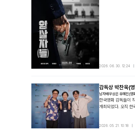
인물들의 이야기를 영화
배우들의 역할 명과 
2026. 06. 30. 12:24
|
감독상 박찬욱(영
남자배우상은 유해진(영화)
한국영화 감독들이 직
개최되었다. 오직 한
끊이지 않는 축제의 장
인 코리아〉 현빈여자배우
2026. 05. 21. 10:18
|