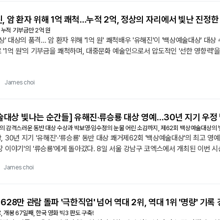
진, 암 환자 위해 1억 쾌척…누적 2억, 정상의 자리에서 빛난 진정한
, 누적 기부금만 2억 원
대상' 대상의 품격… 암 환자 위해 '1억 원' 쾌척배우 '유해진'이 '백상예술대상' 
'1억 원'의 기부금을 쾌척하며, 대중문화 예술인으로서 압도적인 '선한 영향력'을
 사는 남자'로 제62회 '백상예술대상' 영화 부문 대상을 거머쥔 '유해진'. 최고
|
James choi
술대상 빛나는 순간들] 유해진·류승룡 대상 영예…30년 지기 우정
룡의 감격스러운 동반 대상 수상과 박보영·임수정의 눈물 어린 소감까지, 제62회 백상예술대상의
 30년 지기 '유해진'·'류승룡' 동반 대상 쾌거제62회 '백상예술대상'의 최고 영예
 이야기'의 '류승룡'에게 돌아갔다. 8일 서울 강남구 코엑스에서 개최된 이번 시
 자아냈다. 영화 부문 대상을 차지한 '유해진'은 "1천700만 관객 여러분께 진심
James choi
1628만 관람 돌파 '극한직업' 넘어 역대 2위, 역대 1위 '명량' 기
 개봉 67일째, 한국 영화 빅3 판도 구축!