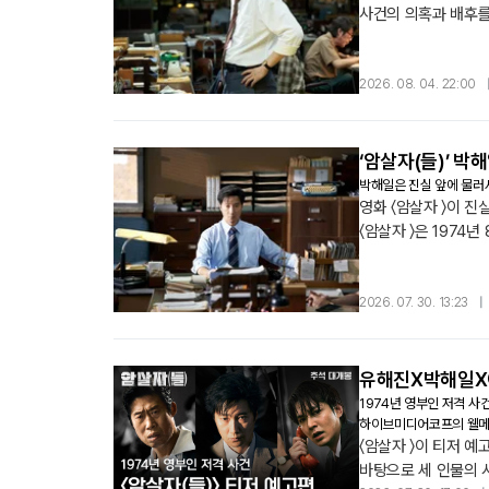
사건의 의혹과 배후를
가장 가까이에서 직접
보여줄 예정이다.
2026. 08. 04. 22:00
‘암살자(들)’ 박
박해일은 진실 앞에 물러서
영화 〈암살자 〉이 
〈암살자 〉은 1974
굵직한 작품마다 빈틈
2026. 07. 30. 13:23
|
유해진X박해일X이
1974년 영부인 저격 사
하이브미디어코프의 웰메이
〈암살자 〉이 티저 예
바탕으로 세 인물의 