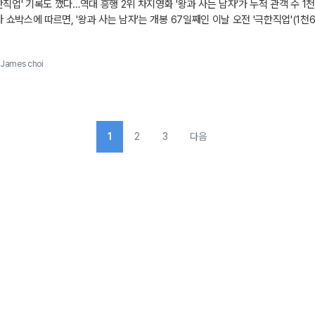
'극한직업' 기록도 깼다…역대 흥행 2위 차지영화 '왕과 사는 남자'가 누적 관객 수 
사 쇼박스에 따르면, '왕과 사는 남자'는 개봉 67일째인 이날 오전 '극한직업'(1천
작은 '명량', '왕과 사는 남자', '극한직업' 단 세 편이 됐다.
James choi
1
2
3
다음