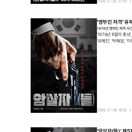
그날의 긴박한 상황과
2026. 07. 20. 17:00
|
'영부인 저격' 유
1974년 영부인 저격 사
'1974년 8월의 
'유해진', '박해일'
초청되는 쾌거를 이뤘
2026. 07. 08. 15:53
|
‘암살자(들)’ 