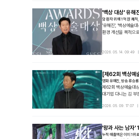
'백상 대상' 유해
암 환자 위해 1억 원 쾌척
'유해진', '백상예술
환경 개선을 목적으로 
진정한 가치영화 '왕과
2026. 05. 14. 09:49
[제62회 백상예
영화 유해진, 방송 류승
제62회 백상예술대상,
대기업 다니는 김 부장
때보다 묵직한 감동을
2026. 05. 09. 17:07
|
'왕과 사는 남자' 
누적 매출액은 이미 1위로,