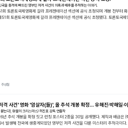
대한민국을 충격에 빠뜨린 영부인 저격 사건의 의혹과 배후를 추적하는 이야기.
제51회 토론토국제영화제 갈라 프레젠테이션 섹션에 공식 초청되며 개봉 전부터 화제
제51회 토론토국제영화제 갈라 프레젠테이션 섹션에 공식 초청됐다. 토론토국제영화
화제다. 〈암살자 〉 이 이름을 올린 갈라 프레젠테이션 섹션은 〈어쩔수가없다〉(2025)
수...
주성철
 저격 사건' 영화 '암살자(들)', 올 추석 개봉 확정… 유해진·박해일
에 묻는다〉, 〈8월의 크리스마스〉 허진호 감독 연출작
026년 추석 개봉을 확정 짓고 런칭 포스터 2종을 30일 공개했다. 제작과 배급은 
서 발생해 전국에 생중계되었던 영부인 저격 사건을 다룬 미스터리 추적극이다. 