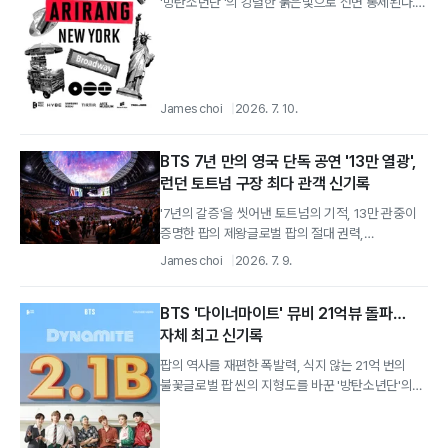
'방탄소년단 '의 강렬한 붉은빛으로 전면 통제된다.
단순한 공연을 넘어 도시 전체를 거대한 축제의...
James choi
2026. 7. 10.
BTS 7년 만의 영국 단독 공연 '13만 열광',
런던 토트넘 구장 최다 관객 신기록
'7년의 갈증'을 씻어낸 토트넘의 기적, 13만 관중이
증명한 팝의 제왕글로벌 팝의 절대 권력,
'방탄소년단' 이 영국 런던의 심장부를...
James choi
2026. 7. 9.
BTS '다이너마이트' 뮤비 21억뷰 돌파…
자체 최고 신기록
팝의 역사를 재편한 폭발력, 식지 않는 21억 번의
불꽃글로벌 팝 씬의 지형도를 바꾼 '방탄소년단'의
마스터피스, '다이너마이트' 가 또 한...