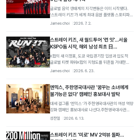
글로벌 음악 생태계의 지각변동은 이미 시작됐다.
'스트레이 키즈'가 세계 최대 음원 플랫폼 스포티파이
라는 거대한 캔버스에 또 하나의 압도적...
James choi
2026. 7. 2.
스트레이 키즈, 새 월드투어 '런 잇'…서울
KSPO돔 시작, 해외 남성 최초 日
국립경기장 입성
K팝의 새 이정표, 도쿄 국립경기장 입성과 압도적
글로벌 티켓 파워K팝의 지형도를 뒤흔들 거대한
포효가 시작된다.
James choi
2026. 6. 23.
엔믹스, 주한영국대사관 '꿈꾸는 소녀에게
불가능은 없다' 캠페인 홍보대사 발탁
대세 걸그룹 '엔믹스 '가 주한영국대사관의 여성 역량
강화 캠페인 홍보대사로 나선다.주한영국대사관
여성 역량 강화 캠페인 홍보대사 위촉 12일...
성찬얼
2026. 6. 13.
스트레이 키즈 '미로' MV 2억뷰 돌파…