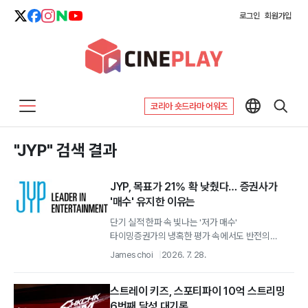
로그인
회원가입
코리아 숏드라마 어워즈
"JYP" 검색 결과
JYP, 목표가 21% 확 낮췄다… 증권사가
'매수' 유지한 이유는
단기 실적 한파 속 빛나는 '저가 매수'
타이밍증권가의 냉혹한 평가 속에서도 반전의
기회는 싹트고 있다.
James choi
2026. 7. 28.
스트레이 키즈, 스포티파이 10억 스트리밍
6번째 달성 대기록