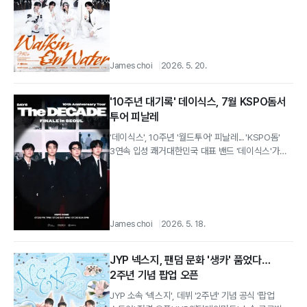
글로벌 음악 시장에서 또 한...
James choi
2026. 5. 20.
'10주년 대기록' 데이식스, 7월 KSPO돔서
투어 피날레
'데이식스', 10주년 '월드투어' 피날레... 'KSPO돔'
3연속 입성 쾌거대한민국 대표 밴드 '데이식스'가
10주년 기념 '월드투어'의...
James choi
2026. 5. 18.
JYP 넥스지, 팬덤 문화 '생카' 품었다…
2주년 기념 팝업 오픈
JYP 소속 '넥스지', 데뷔 '2주년' 기념 공식 '팝업