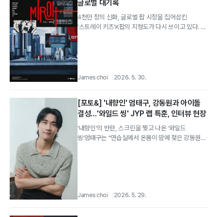
글로벌 대기록
4천만 장의 신화, 글로벌 팝 시장을 집어삼킨
'스트레이 키즈'K팝의 지형도가 다시 쓰이고 있다. 그
중심에는 '스트레이 키즈 '가 굳건히...
James choi
2026. 5. 30.
[포토&] '내향인' 엄태구, 강동원과 아이돌
결성…'와일드 씽' JYP 랩 특훈, 인터뷰 현장
'내향인'의 반란, 스크린을 찢고 나온 '와일드
씽'엄태구는 "연습실에서 온몸이 땀에 젖은 강동원
선배님의 모습이 마치 처음 영화를 찍는 신인...
James choi
2026. 5. 29.