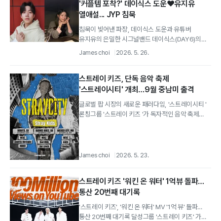
'커플템 포착?' 데이식스 도운❤️유지유
열애설... JYP 침묵
침묵이 빚어낸 파장, 데이식스 도운과 유튜버
유지유의 은밀한 시그널밴드 데이식스(DAY6)의
심장, 드러머 '도운(31)'과 독보적 감각의...
James choi
2026. 5. 26.
스트레이 키즈, 단독 음악 축제
'스트레이시티' 개최…9월 중남미 출격
글로벌 팝 시장의 새로운 패러다임, '스트레이시티 '
론칭그룹 '스트레이 키즈 '가 독자적인 음악 축제
'스트레이시티 '를 공식 론칭하며...
James choi
2026. 5. 23.
스트레이 키즈 '워킨 온 워터' 1억뷰 돌파…
통산 20번째 대기록
'스트레이 키즈', '워킨 온 워터' MV '1억 뷰' 돌파…
통산 20번째 대기록 달성그룹 '스트레이 키즈' 가