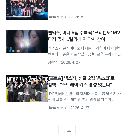
James choi
2026. 5. 1.
엔믹스, 미니 5집 수록곡 '크레센도' MV
티저 공개…릴리·배이 작사 참여
엔믹스가 뮤직비디오 티저를 공개하며 다시 한번
팬들의 눈길을 사로잡았다. 신비로운 분위기의
영상미와 사운드 대비 그룹 NMIXX 가 27일...
성찬얼
2026. 4. 27.
[포토&] 넥스지, 싱글 2집 '음츠크'로
컴백…"스트레이 키즈 명성 잇는다"
싱글앨범 발표회 현장
JYP엔터테인먼트의 차세대 보이그룹 넥스지 가
선배 그룹 스트레이 키즈의 명성을 이으며
자신들만의 독창적인 음악 세계를 펼치겠다는
James choi
2026. 4. 27.
포부를...
다음