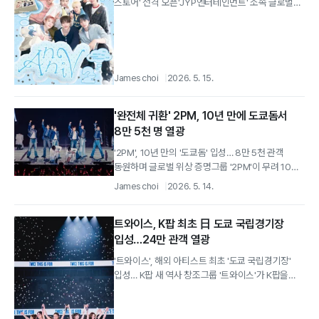
스토어' 전격 오픈'JYP엔터테인먼트' 소속 글로벌
보이그룹 '넥스지'가 데뷔...
James choi
2026. 5. 15.
'완전체 귀환' 2PM, 10년 만에 도쿄돔서
8만 5천 명 열광
'2PM', 10년 만의 '도쿄돔' 입성… 8만 5천 관객
동원하며 글로벌 위상 증명그룹 '2PM'이 무려 10년
만에 일본 '도쿄돔' 무대를...
James choi
2026. 5. 14.
트와이스, K팝 최초 日 도쿄 국립경기장
입성…24만 관객 열광
'트와이스', 해외 아티스트 최초 '도쿄 국립경기장'
입성… K팝 새 역사 창조그룹 '트와이스'가 K팝을
넘어 글로벌 음악사에 새로운 이정표를...