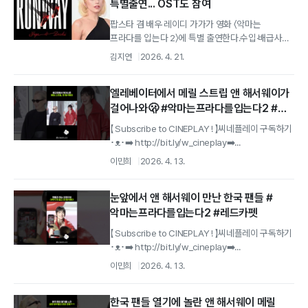
특별출연... OST도 참여
팝스타 겸 배우 레이디 가가가 영화 〈악마는
프라다를 입는다 2〉에 특별 출연한다.수입·배급사
월트디즈니 컴퍼니 코리아는 레이디 가가가 오는...
김지연
2026. 4. 21.
엘레베이터에서 메릴 스트립 앤 해서웨이가
걸어나와🫢 #악마는프라다를입는다2 #
레드카펫
【 Subscribe to CINEPLAY ! 】씨네플레이 구독하기
･ᴥ･➡️ http://bit.ly/w_cineplay➡️...
이민희
2026. 4. 13.
눈앞에서 앤 해서웨이 만난 한국 팬들 #
악마는프라다를입는다2 #레드카펫
【 Subscribe to CINEPLAY ! 】씨네플레이 구독하기
･ᴥ･➡️ http://bit.ly/w_cineplay➡️...
이민희
2026. 4. 13.
한국 팬들 열기에 놀란 앤 해서웨이 메릴