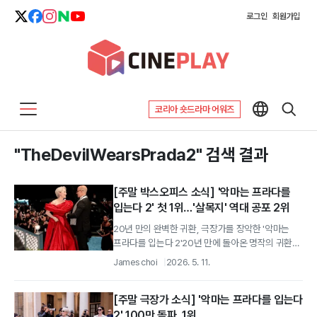
로그인
회원가입
코리아 숏드라마 어워즈
"TheDevilWearsPrada2" 검색 결과
[주말 박스오피스 소식] '악마는 프라다를
입는다 2' 첫 1위…'살목지' 역대 공포 2위
20년 만의 완벽한 귀환, 극장가를 장악한 '악마는
프라다를 입는다 2'20년 만에 돌아온 명작의 귀환에
극장가가 뜨겁게 응답했다.
James choi
2026. 5. 11.
[주말 극장가 소식] '악마는 프라다를 입는다
2' 100만 돌파, 1위