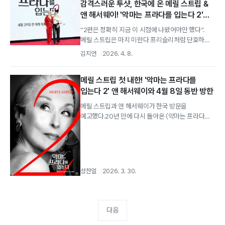
감격스러운 투샷, 한국에 온 메릴 스트립 &
앤 해서웨이! '악마는 프라다를 입는다 2'
내한 기자간담회 현장
“2편은 정확히 지금 이 시점에 나왔어야만 했다”.
메릴 스트립은 마치 미란다 프리슬리처럼 단호하게,
그러나 우아하게 말했다. 그러게나 말이다.
김지연
2026. 4. 8.
메릴 스트립 첫 내한! '악마는 프라다를
입는다 2' 앤 해서웨이와 4월 8일 동반 방한
메릴 스트립과 앤 해서웨이가 한국 방문을
예고했다.20년 만에 다시 돌아온 〈악마는 프라다를
입는다 2〉의 주연 배우 메릴 스트립과 앤...
성찬얼
2026. 3. 30.
다음