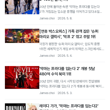
20년 만에 돌아온 속편 '악마는 프라다를 입는다
2'가 거침없는 입소문 흥행을 이어가고 있다.8일
영화관입장권 통합전산망 자료에 따르면,...
James choi
2026. 5. 8.
[연휴 박스오피스] 가족 관객 잡은 '슈퍼
마리오 갤럭시', '악프 2' 꺾고 주말 1위
극장가 평정한 '슈퍼 마리오 갤럭시', 압도적 흥행
1위전 세계적 인기 게임 IP의 위력은 스크린에서도
유효했다.
James choi
2026. 5. 4.
'악마는 프라다를 입는다 2' 개봉 첫날
480억 수익 북미 1위
20년 만의 귀환, 다시 시작된 런웨이의 전설영화
'악마는 프라다를 입는다 2'가 개봉과 동시에 '북미
박스오피스' 1위를 탈환하며 흥행...
James choi
2026. 5. 3.
레이디 가가, '악마는 프라다를 입는다2'