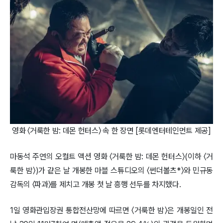
영화 〈거룩한 밤: 데몬 헌터스〉 속 한 장면 [롯데엔터테인먼트 제공]
마동석 주연의 오컬트 액션 영화 〈거룩한 밤: 데몬 헌터스〉(이하 〈거
룩한 밤〉)가 같은 날 개봉한 마블 스튜디오의 〈썬더볼츠*〉와 민규동
감독의 〈파과〉를 제치고 개봉 첫 날 흥행 선두를 차지했다.
1일 영화관입장권 통합전산망에 따르면 〈거룩한 밤〉은 개봉일인 전