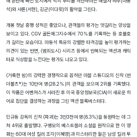
해 혼란에 빠진 도시에서 악의 무리를 처단하려는 해결사 바우(마동
석)와 샤론(서현), 김군(이다윗)의 활약을 그린다.
개봉 첫날 흥행 성적은 좋았으나, 관객들의 평가는 엇갈리는 양상을
보이고 있다. CGV 골든에그지수에서 70％를 기록하는 등 호불호
가 갈리는 모습이다. 마동석 특유의 강렬한 타격감을 높이 평가하는
의견이 있는 반면, 〈범죄도시〉 시리즈 등에서 반복되는 액션과 캐릭
터로 식상함을 느낀다는 평가도 나오고 있다.
〈거룩한 밤〉의 강력한 경쟁작으로 꼽히던 마블 스튜디오의 신작 〈썬
더볼츠*〉는 10만여 명(28.2％)의 관객을 모으며 2위를 기록했다.
이 작품은 어벤져스가 사라진 후 미국 중앙정보국(CIA)이 새로운 히
어로 집단을 결성하는 과정을 그린 액션 블록버스터다.
민규동 감독의 신작 〈파과〉는 3만3천여 명(8.3％)을 동원하는 데 그
쳐 4위로 출발했다. 구병모의 베스트셀러 소설을 원작으로 한 이 영
화는 60대 여성 킬러 조각(이혜영)과 미스터리한 젊은 남성 킬러 투