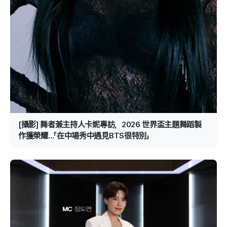
[攝影] 舞者兼主持人卡妮專訪，2026 世界盃主題舞蹈製
作獲榮耀…「在中場秀中遇見BTS很特別」