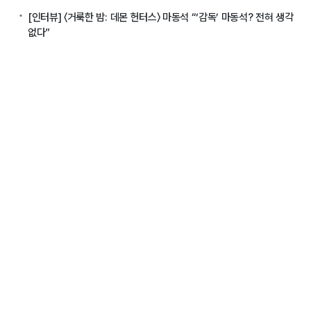
[인터뷰] 〈거룩한 밤: 데몬 헌터스〉 마동석 “‘감독’ 마동석? 전혀 생각
없다”