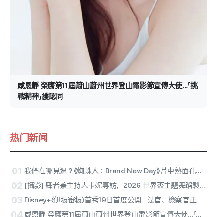
咸恩靜 榮膺第11屆蔚山蔚州世界登山電影節宣傳大使…「挑
戰精神」獲認同
热门新闻
01
我們在哪見過？《蜘蛛人：Brand New Day》片中熟面孔都來自哪些作品
02
[攝影] 舞者兼主持人卡妮專訪，2026 世界盃主題舞蹈製作獲榮耀…「在中場秀中遇見BTS很特別」
03
Disney+〈伊板審板〉首秀19日首度公開…法官、檢察官正面交鋒
04
咸恩靜 榮膺第11屆蔚山蔚州世界登山電影節宣傳大使…「挑戰精神」獲認同