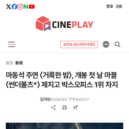
登录
注册
코리아 숏드라마 어워즈
首页
>
新闻
마동석 주연 〈거룩한 밤〉, 개봉 첫 날 마블
〈썬더볼츠*〉 제치고 박스오피스 1위 차지
김지민
2025/5/2 下午8:00:17
share
print
format_size