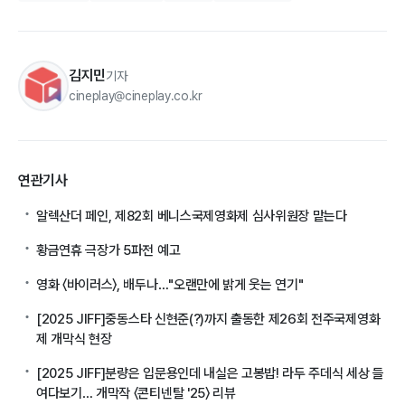
김지민
기자
cineplay@cineplay.co.kr
연관기사
알렉산더 페인, 제82회 베니스국제영화제 심사위원장 맡는다
황금연휴 극장가 5파전 예고
영화 〈바이러스〉, 배두나…"오랜만에 밝게 웃는 연기"
[2025 JIFF]중동스타 신현준(?)까지 출동한 제26회 전주국제영화
제 개막식 현장
[2025 JIFF]분량은 입문용인데 내실은 고봉밥! 라두 주데식 세상 들
여다보기… 개막작 〈콘티넨탈 '25〉 리뷰