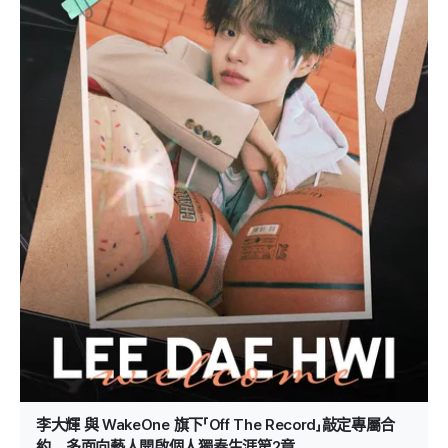
李大輝 與 WakeOne 旗下「Off The Record」敲定專屬合
約… 多面向藝人開啟個人獨奏生涯第2章