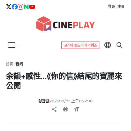
登录
注册
코리아 숏드라마 어워즈
首页
>
新闻
余韻+感性…《你的信》結尾的寶麗來
公開
성찬얼
2025/10/22 上午6:22:00
share
print
format_size