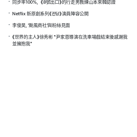
同步率100%，《8號出口》的行走男教練山本來韓認證
Netflix 新原創系列《괸당》演員陣容公開
李俊昊, '颱風商社'與粉絲見面
《世界的主人》徐秀彬 "尹家恩導演在洗車場戲結束後感謝我
並擁抱我"