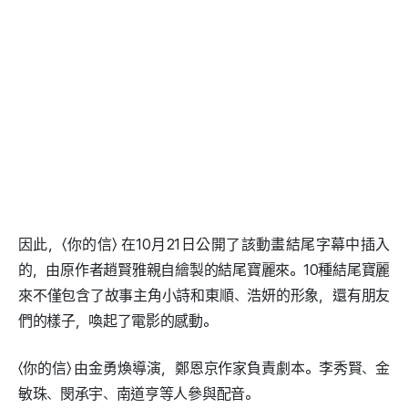
因此，〈你的信〉 在10月21日公開了該動畫結尾字幕中插入
的，由原作者趙賢雅親自繪製的結尾寶麗來。10種結尾寶麗
來不僅包含了故事主角小詩和東順、浩妍的形象，還有朋友
們的樣子，喚起了電影的感動。
〈你的信〉 由金勇煥導演，鄭恩京作家負責劇本。李秀賢、金
敏珠、閔承宇、南道亨等人參與配音。