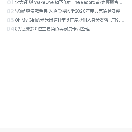
01
李大輝 與 WakeOne 旗下「Off The Record」敲定專屬合約… 多面向藝人開啟個人獨奏生涯第2章
02
'寒蘭' 導演韓明美 入選影視殿堂2026年度貝克德麗安製作人獎
03
Oh My Girl的米米出道11年後首度以個人身分發聲…首張單曲〈Bish Bash Bosh〉自信宣告
04
《奧德賽》20位主要角色與演員卡司整理