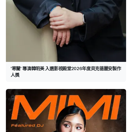
'寒蘭' 導演韓明美 入選影視殿堂2026年度貝克德麗安製作
人獎