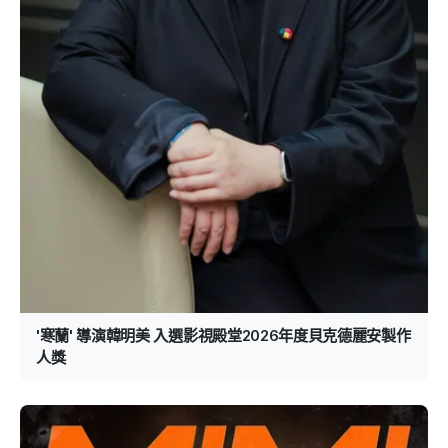
'寒蘭' 導演韓明美 入選影視殿堂2026年度貝克德麗安製作
人獎