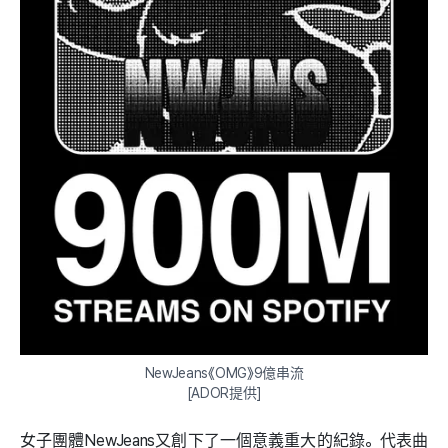
NewJeans《OMG》9億串流

[ADOR提供]
女子團體NewJeans又創下了一個意義重大的紀錄。代表曲