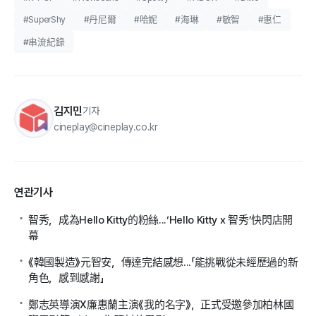
#SuperShy
#丹尼爾
#哈妮
#海琳
#敏智
#惠仁
#串流紀錄
김지민
기자
cineplay@cineplay.co.kr
연관기사
智秀，成為Hello Kitty的粉絲...‘Hello Kitty x 智秀’快閃店開
幕
《韓國製造》元智安，傳達完結感想...「能挑戰從未經歷過的新
角色，感到感謝」
鄭志英導演X廉惠蘭主演《我的名字》，正式受邀參加柏林國