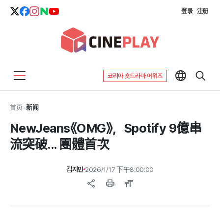
登录
注册
코리아 숏드라마 어워즈
首页
>
新闻
NewJeans《OMG》，Spotify 9億串
流突破... 團體首次
김지민
2026/1/17 下午8:00:00
share
print
format_size