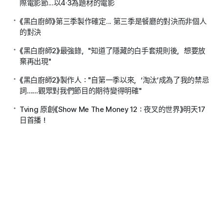
際電影節...以4·3為題材的電影
《黑白廚師》第三季製作確定... 第三季是餐廳的對決而非個人
的對決
《黑白廚師2》最強錄，"知道了隱藏的白手套規則後，想要放
棄再出現"
《黑白廚師2》製作人："自第一季以來，‘淘汰’成為了我的禁忌
詞……觀眾對我們節目的期待變得明確"
Tving 原創《Show Me The Money 12：夜叉的世界》明天17
日首播！