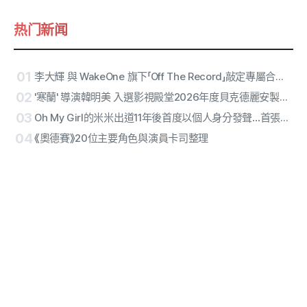
热门新闻
01
李大輝 與 WakeOne 旗下「Off The Record」敲定專屬合約… 多面向藝人開啟個人獨奏生涯第2章
02
'寒蘭' 導演韓明美 入選影視殿堂2026年度貝克德麗安製作人獎
03
Oh My Girl的米米出道11年後首度以個人身分發聲…首張單曲〈Bish Bash Bosh〉自信宣告
04
《奧德賽》20位主要角色與演員卡司整理