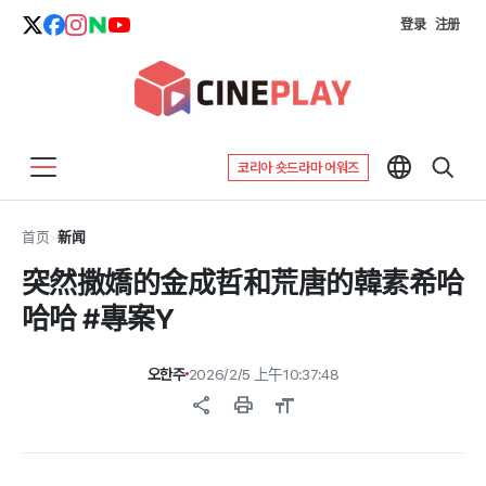
登录
注册
코리아 숏드라마 어워즈
首页
>
新闻
突然撒嬌的金成哲和荒唐的韓素希哈
哈哈 #專案Y
오한주
2026/2/5 上午10:37:48
share
print
format_size