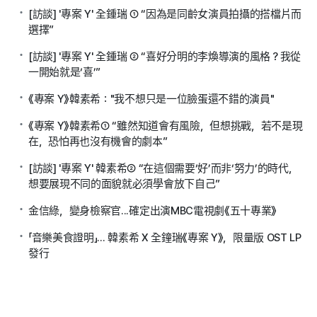
[訪談] '專案 Y' 全鍾瑞 ① “因為是同齡女演員拍攝的搭檔片而
選擇”
[訪談] '專案 Y' 全鍾瑞 ② “喜好分明的李煥導演的風格？我從
一開始就是‘喜’”
《專案 Y》韓素希："我不想只是一位臉蛋還不錯的演員"
《專案 Y》韓素希① “雖然知道會有風險，但想挑戰，若不是現
在，恐怕再也沒有機會的劇本”
[訪談] '專案 Y' 韓素希② “在這個需要‘好’而非‘努力’的時代，
想要展現不同的面貌就必須學會放下自己”
金信綠，變身檢察官...確定出演MBC電視劇《五十專業》
「音樂美食證明」... 韓素希 X 全鐘瑞《專案 Y》，限量版 OST LP
發行