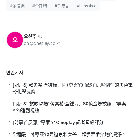
#金信祿
#李在均
#金成哲
#hansohee
오한주
PD
오
ohj@cineplay.co.kr
연관기사
[照片&] 韓素希·全鍾瑞，因《專案Y》而聚首…壓倒性的黑色電
影化學反應
[照片&] '試映現場' 韓素希·全鍾瑞，80億金塊被竊… '專案
Y'的強烈視線
[時事首反應] '專案 Y' Cineplay 記者星級評分
全種瑞，"《專案Y》是道京和美善一起手牽手奔跑的電影"