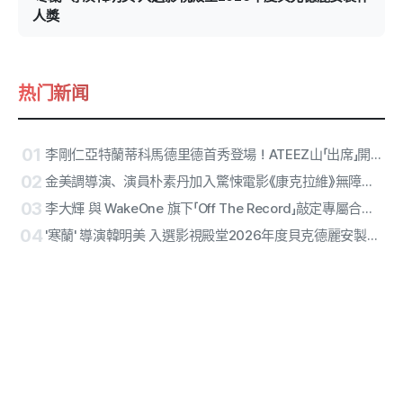
人獎
热门新闻
01
李剛仁亞特蘭蒂科馬德里德首秀登場！ATEEZ山「出席」開球、RESCENE中場演出確定
02
金美調導演、演員朴素丹加入驚悚電影《康克拉維》無障礙版本
03
李大輝 與 WakeOne 旗下「Off The Record」敲定專屬合約… 多面向藝人開啟個人獨奏生涯第2章
04
'寒蘭' 導演韓明美 入選影視殿堂2026年度貝克德麗安製作人獎