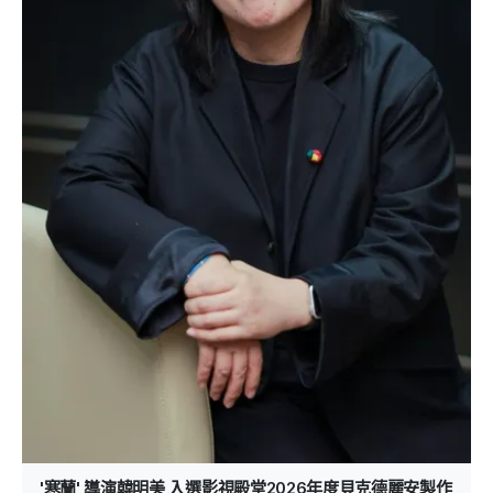
'寒蘭' 導演韓明美 入選影視殿堂2026年度貝克德麗安製作