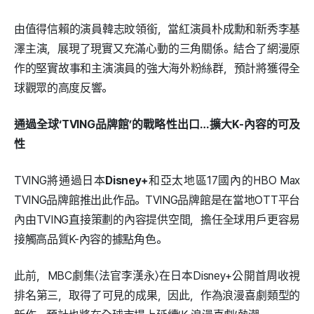
由值得信賴的演員韓志旼領銜，當紅演員朴成勳和新秀李基
澤主演，展現了現實又充滿心動的三角關係。結合了網漫原
作的堅實故事和主演演員的強大海外粉絲群，預計將獲得全
球觀眾的高度反響。
通過全球‘TVING品牌館’的戰略性出口…擴大K-內容的可及
性
TVING將通過日本
Disney+
和亞太地區17國內的HBO Max
TVING品牌館推出此作品。TVING品牌館是在當地OTT平台
內由TVING直接策劃的內容提供空間，擔任全球用戶更容易
接觸高品質K-內容的據點角色。
此前，MBC劇集〈法官李漢永〉在日本Disney+公開首周收視
排名第三，取得了可見的成果，因此，作為浪漫喜劇類型的