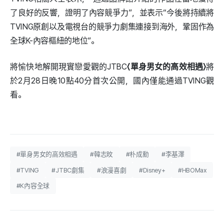
了良好的反響，證明了內容競爭力”，並表示“今後將持續將
TVING原創以及電視台的競爭力劇集連接到海外，鞏固作為
全球K-內容樞紐的地位”。
將愉快地解開現實戀愛觀的JTBC
〈單身男女的高效相遇〉
將
於2月28日晚10點40分首次公開，國內僅能通過TVING觀
看。
#單身男女的高效相遇
#韓志旼
#朴成勳
#李基澤
#TVING
#JTBC劇集
#浪漫喜劇
#Disney+
#HBOMax
#K內容全球