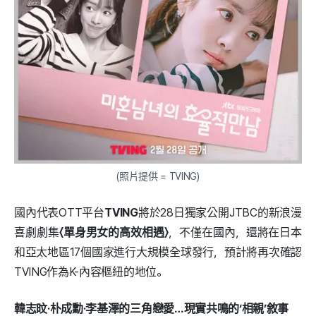
(照片提供 = TVING)
國內代表OTT平台
TVING
將於28日獨家公開JTBC的新浪漫
喜劇劇集
〈單身男女的高效相遇〉
，不僅在國內，還將在日本
和亞太地區17個國家進行大規模全球發行，預計將再次確認
TVING作為K-內容樞紐的地位。
韓志旼·朴成勳·李基澤的三角戀愛…現實共鳴的‘相親’敘事