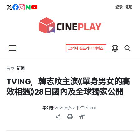
登录
注册
코리아 숏드라마 어워즈
首页
>
新闻
TVING，韓志旼主演《單身男女的高
效相遇》28日國內及全球獨家公開
추아영
2026/2/27 下午1:16:00
share
print
format_size