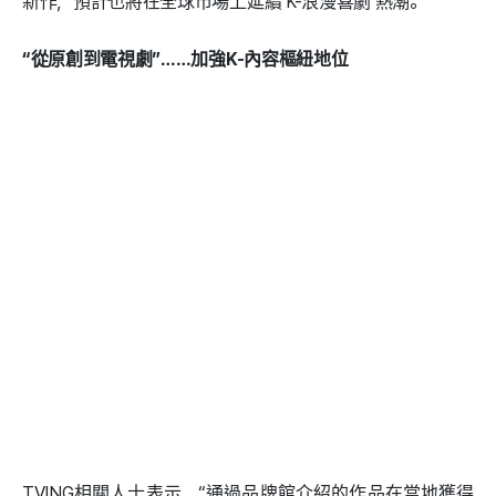
新作，預計也將在全球市場上延續‘K-浪漫喜劇’熱潮。
“從原創到電視劇”……加強K-內容樞紐地位
TVING相關人士表示，“通過品牌館介紹的作品在當地獲得