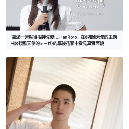
「鏡頭一進就得眼神先變」…HanRoro、在《殘酷天使的主題
曲》〈殘酷天使的テーゼ〉的幕後花絮中看見真實面貌