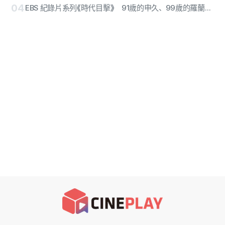
04
EBS 紀錄片系列《時代目擊》 91歲的申久、99歲的羅蘭諾、從孫錫熙與金允兒到李世久……12位巨匠沉重照亮