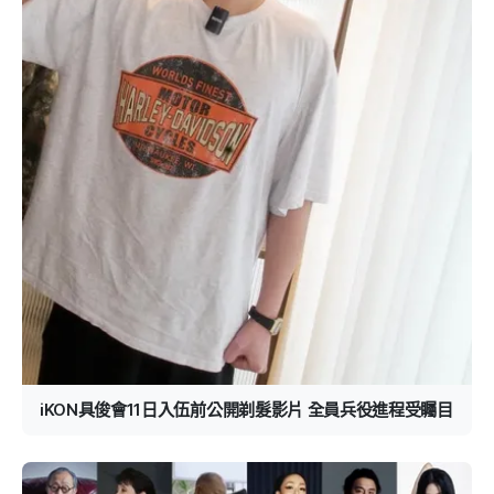
iKON具俊會11日入伍前公開剃髮影片 全員兵役進程受矚目