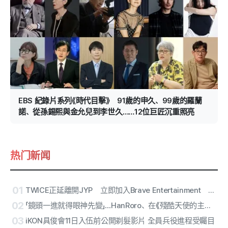
EBS 紀錄片系列《時代目擊》 91歲的申久、99歲的羅蘭
諾、從孫錫熙與金允兒到李世久……12位巨匠沉重照亮
热门新闻
01
TWICE正延離開JYP 立即加入Brave Entertainment 與親姊孔勝妍同公司共事 以「演員劉正妍」邁出生涯新篇章
02
「鏡頭一進就得眼神先變」…HanRoro、在《殘酷天使的主題曲》〈殘酷天使的テーゼ〉的幕後花絮中看見真實面貌
03
iKON具俊會11日入伍前公開剃髮影片 全員兵役進程受矚目