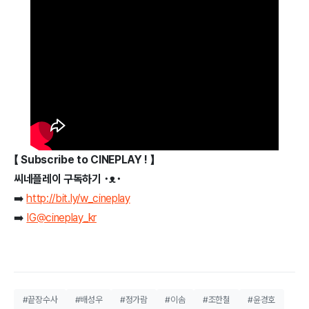
【 Subscribe to CINEPLAY ! 】
씨네플레이 구독하기 ･ᴥ･
➡️
http://bit.ly/w_cineplay
➡️
IG@cineplay_kr
#끝장수사
#배성우
#정가람
#이솜
#조한철
#윤경호