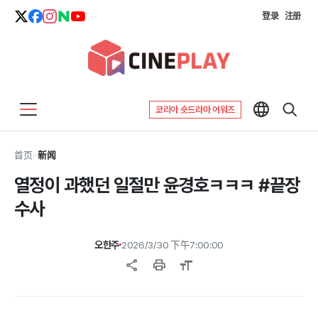
登录
注册
코리아 숏드라마 어워즈
首页
>
新闻
열정이 과했던 일절만 윤경호ㅋㅋㅋ #끝장
수사
오한주
2026/3/30 下午7:00:00
share
print
format_size