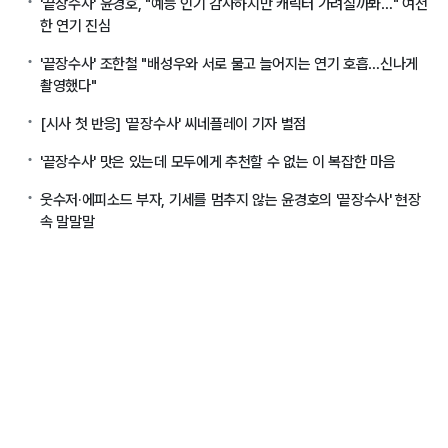
'끝장수사' 윤경호, "예능 인기 감사하지만 캐릭터 가려질까봐…" 여전
한 연기 진심
'끝장수사' 조한철 "배성우와 서로 물고 늘어지는 연기 호흡…신나게
촬영했다"
[시사 첫 반응] '끝장수사' 씨네플레이 기자 별점
'끝장수사' 맛은 있는데 모두에게 추천할 수 없는 이 복잡한 마음
웃수저·에피소드 부자, 기세를 멈추지 않는 윤경호의 '끝장수사' 현장
속 말말말