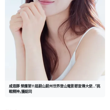
咸恩靜 榮膺第11屆蔚山蔚州世界登山電影節宣傳大使…「挑
戰精神」獲認同