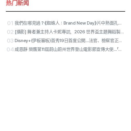
热门新闻
01
我們在哪見過？《蜘蛛人：Brand New Day》片中熟面孔都來自哪些作品
02
[攝影] 舞者兼主持人卡妮專訪，2026 世界盃主題舞蹈製作獲榮耀…「在中場秀中遇見BTS很特別」
03
Disney+〈伊板審板〉首秀19日首度公開…法官、檢察官正面交鋒
04
咸恩靜 榮膺第11屆蔚山蔚州世界登山電影節宣傳大使…「挑戰精神」獲認同