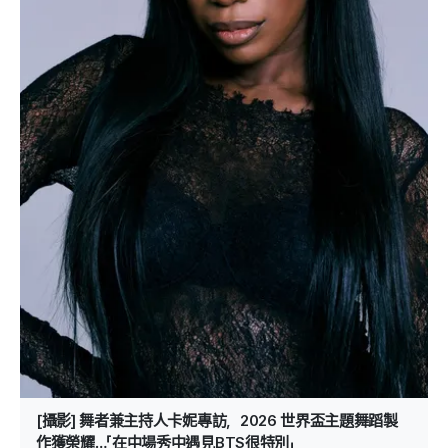
[攝影] 舞者兼主持人卡妮專訪，2026 世界盃主題舞蹈製
作獲榮耀…「在中場秀中遇見BTS很特別」