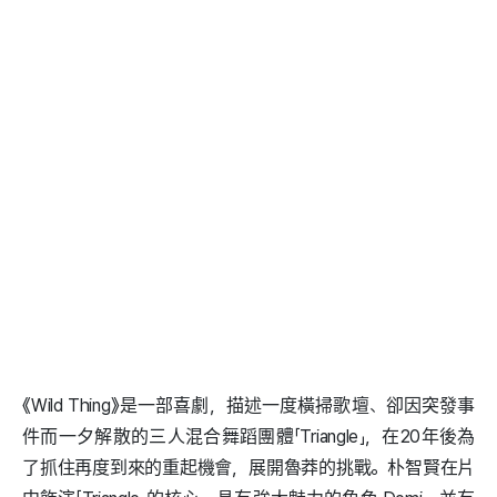
《Wild Thing》是一部喜劇，描述一度橫掃歌壇、卻因突發事
件而一夕解散的三人混合舞蹈團體「Triangle」，在20年後為
了抓住再度到來的重起機會，展開魯莽的挑戰。朴智賢在片