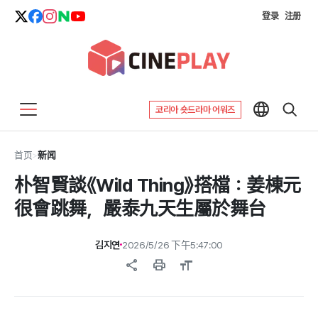
登录
注册
코리아 숏드라마 어워즈
首页
>
新闻
朴智賢談《Wild Thing》搭檔：姜棟元
很會跳舞，嚴泰九天生屬於舞台
김지연
2026/5/26 下午5:47:00
share
print
format_size