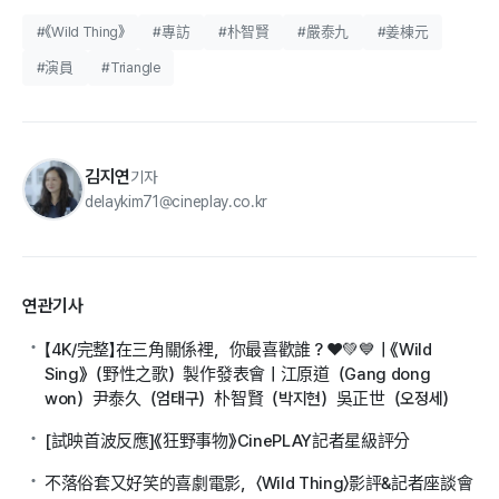
#《Wild Thing》
#專訪
#朴智賢
#嚴泰九
#姜棟元
#演員
#Triangle
김지연
기자
delaykim71@cineplay.co.kr
연관기사
【4K/完整】在三角關係裡，你最喜歡誰？❤️💚💙｜《Wild
Sing》（野性之歌）製作發表會｜江原道（Gang dong
won）尹泰久（엄태구）朴智賢（박지현）吳正世（오정세）
[試映首波反應]《狂野事物》CinePLAY記者星級評分
不落俗套又好笑的喜劇電影，〈Wild Thing〉影評&記者座談會