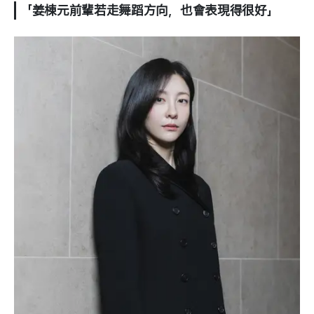
「姜棟元前輩若走舞蹈方向，也會表現得很好」