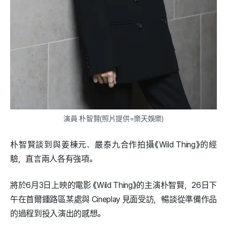
演員 朴智賢(照片提供=樂天娛樂)
朴智賢談到與姜棟元、嚴泰九合作拍攝《Wild Thing》的經
驗，直言兩人各有強項。
將於6月3日上映的電影 《Wild Thing》的主演朴智賢，26日下
午在首爾鍾路區某處與 Cineplay 見面受訪，暢談從準備作品
的過程到投入演出的感想。