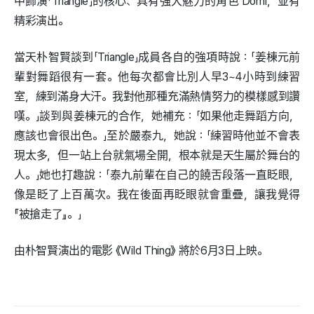
中飾演「Triangle」的核心、具有強大魅力的角色 Domi，並有
精彩演出。
當天朴智賢談到「Triangle」成員各自的強項時說：「姜棟元前
輩對舞蹈很有一套。他每次都會比別人早3~4小時到練習
室，練到滿身大汗。我對他那種充滿熱情努力的模樣感到讚
嘆。」談到與姜棟元的合作，她補充：「如果他走舞蹈方向，
應該也會很出色。」至於嚴泰九，她說：「練習時他並不會表
現太多，但一站上台就氣場全開，根本就是天生屬於舞台的
人。」她也打趣說：「泰九前輩在自己的饒舌段落一直眨眼，
像是眨了上百萬次。我在後面再眨眼就會重疊，讓我覺得
『被搶走了』。」
由朴智賢演出的電影 《Wild Thing》 將於6月3日上映。