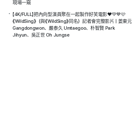
現場一窺
【4K/FULL】把內向型演員聚在一起製作好笑電影❤️💚💙🩷
《WildSing》（與《WildSing》同名）記者會完整影片 | 姜東元
Gangdongwon、嚴泰久 Umtaegoo、朴智賢 Park
Jihyun、吳正世 Oh Jungse