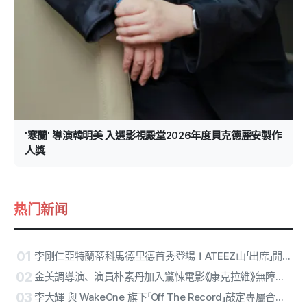
'寒蘭' 導演韓明美 入選影視殿堂2026年度貝克德麗安製作
人獎
热门新闻
01
李剛仁亞特蘭蒂科馬德里德首秀登場！ATEEZ山「出席」開球、RESCENE中場演出確定
02
金美調導演、演員朴素丹加入驚悚電影《康克拉維》無障礙版本
03
李大輝 與 WakeOne 旗下「Off The Record」敲定專屬合約… 多面向藝人開啟個人獨奏生涯第2章