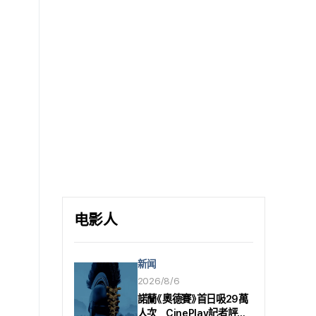
行歌手之夢、仍守著無名舞台的
技法，進而形成獨特的視覺語言.
「里克」（保羅·路德），以及在站上
巔峰後失去自信的流行歌手「丹尼」
（妮克·喬納斯），兩人彼此逐漸滲
入對方生活的過程. 雖然喜劇畫面
十分強烈，但觀眾仍可期待保羅·路
德本就會在舞台上以歌手身分活
動，以及妮克·喬納斯作為全球最頂
尖的男子偶像團體成員所展現的默
契，將吸引觀眾目光.
电影人
新闻
2026/8/6
諾蘭《奧德賽》首日吸29萬
人次 CinePlay記者評：