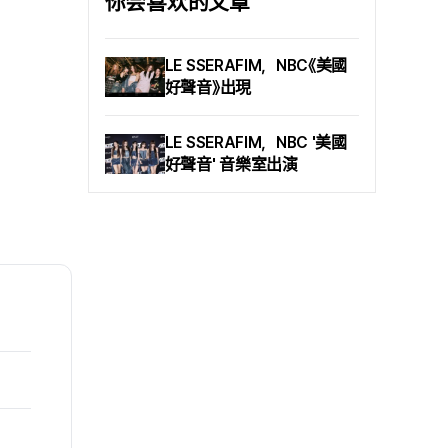
你会喜欢的文章
那麼， 〈奧德賽〉 究竟在哪
諸諾蘭整體電影作品的主
裡、又是如何完成拍攝. 不
題，「歸鄉」是貫穿始終的線
妨跟著這篇文章走一趟「〈奧
索. 從 〈全面啟動〉(2010)、
LE SSERAFIM，NBC《美國
德賽〉線上導覽」. 文中提到
〈星際效應〉(2014)到 〈敦克
的景點以及全片完整取景
好聲音》出現
爾克〉(2017)，他的角色總
地，都可在此查閱. 摩洛哥
是在「回家的路」上. 讓他聲
艾薩烏伊拉 - 特洛伊的海灘
名大噪的作品 〈記憶拼圖〉
LE SSERAFIM，NBC '美國
作為奧德修斯王（馬特·戴
(2001) 以倒敘時間與失憶
好聲音' 音樂室出演
蒙）壯闊旅程、同時宣告漫
主角的視角帶領觀眾，最終
長戰爭落幕的「特洛伊木馬」
又回到第一幕.
場景，是在摩洛哥艾薩烏伊
拉（Essaouira）拍攝. 該場
景除了半埋在海灘上的木
馬與最後留下的士兵西農
（艾略特·佩吉）之外，宛
如一片空茫大海般的自然
景觀最能抓住觀眾目光.