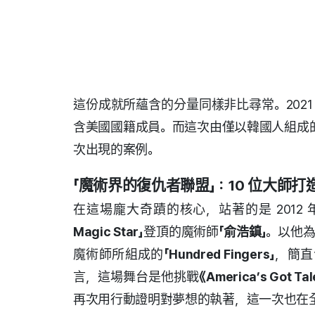
這份成就所蘊含的分量同樣非比尋常。202
含美國國籍成員。而這次由僅以韓國人組成
次出現的案例。
「魔術界的復仇者聯盟」：10 位大師打
在這場龐大奇蹟的核心，站著的是 2012 
Magic Star」
登頂的魔術師
「俞浩鎮」
。以他
魔術師所組成的
「Hundred Fingers」
，簡直
言，這場舞台是他挑戰
《America’s Got Tal
再次用行動證明對夢想的執著，這一次也在