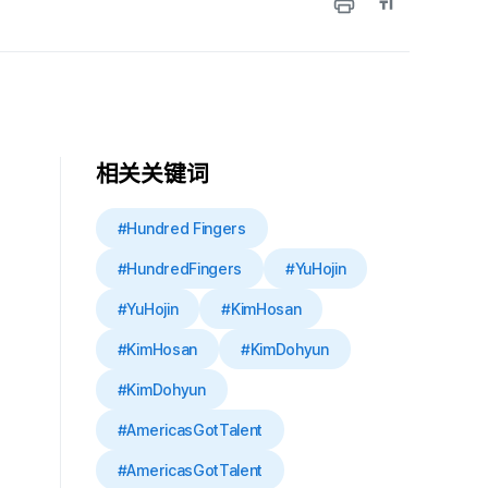
相关关键词
#Hundred Fingers
#HundredFingers
#YuHojin
#YuHojin
#KimHosan
#KimHosan
#KimDohyun
#KimDohyun
#AmericasGotTalent
#AmericasGotTalent