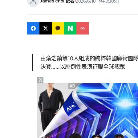
James choi 记者
2026/6/10 下午3:30:41
由俞浩鎮等10人組成的純粹韓國魔術團隊 Hu
決賽……以壓倒性表演征服全球觀眾
X