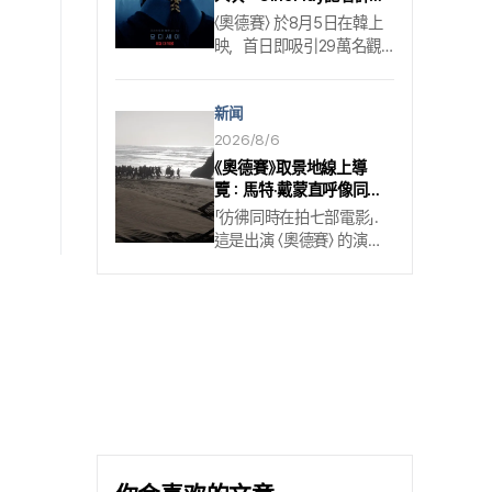
好看也反戰
〈奧德賽〉 於8月5日在韓上
映，首日即吸引29萬名觀
眾. 北美票房熱度可望延續
至韓國. 由克里斯多福·諾蘭
新闻
執導，馬特·戴蒙、湯姆·霍
蘭德、安海瑟薇、羅伯特·
2026/8/6
帕丁森、詹達雅·科爾曼、
《奧德賽》取景地線上導
莎曼莎·莫頓、查理茲·塞隆
覽：馬特·戴蒙直呼像同時
等人主演的這部電影，將希
拍七部片
「彷彿同時在拍七部電影」.
臘的英雄史詩 「奧德賽亞」
這是出演 〈奧德賽〉 的演員
移上銀幕. 故事描寫的是在
馬特·戴蒙的說法. 之所以有
希臘聯軍與特洛伊之戰以
這番感想，是因為偏好底片
聯軍勝利收場後，欲返鄉伊
實拍的導演克里斯多佛·諾
薩卡的奧德修斯王(馬特·戴
蘭，這回也為 〈奧德賽〉 安
蒙)所遭遇的種種怪異旅程.
排了遍及多地的外景拍攝.
北美觀眾與搶先觀賞的國
拍攝一路在不同地點之間
內影迷已給出好評，
切換，才剛熟悉就得離開、
CinePlay記者也看了〈奧德
才剛適應環境又完全改變；
賽〉，以下整理他們的觀後
馬特·戴蒙形容，自己幾乎
感. 諾蘭的「你們要如何活
每一刻都得重新調整狀態.
著. 」這已經不算新鮮，但放