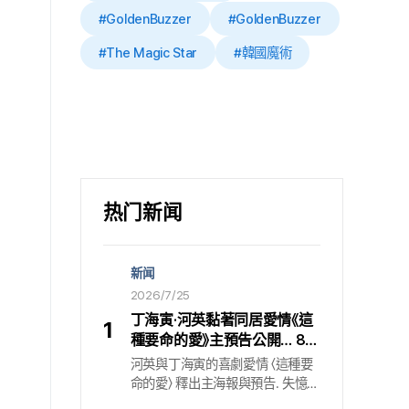
#GoldenBuzzer
#GoldenBuzzer
#The Magic Star
#韓國魔術
热门新闻
新闻
2026/7/25
丁海寅·河英黏著同居愛情《這
1
種要命的愛》主預告公開… 8月
7日登陸Netflix
河英與丁海寅的喜劇愛情 〈這種要
命的愛〉 釋出主海報與預告. 失憶檢
察官與厚臉皮自稱男友的黏著同居