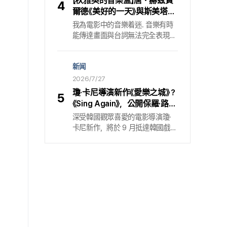
【秋雅英的音樂盒】唐・赫茲費
4
的熱門網路漫畫『Dark Moon』的全
暫時性處分，最終則在認定跟蹤指
爾德《美好的一天》與斯美塔那
球粉絲相遇，證明了 K 內容的嶄新
控成立後，發布 「罰金300萬韓元」
〈伏爾塔瓦〉蘊含的生命之美
我為電影中的音樂着迷. 音樂有時
擴展性. 2 億次觀看的神話，站上
的簡易命令. 換言之，這已不只是
能傳達畫面與台詞無法完全表現的
《Comic-Con》核心的 K-Story IP這
單純散播謠言，而是被法律認定為
人物內心情感，也是窺見創作者潛
次全球行動的關鍵媒介，是反映
明確的犯罪行為. 事態的起因，是
在意圖的一扇窗口. 對我而言，理
『ENHYPEN』世界觀的 Hive 原創故
近期透過社群網站（SNS）迅速擴
新闻
解電影配樂是接近電影的一種路
事『Dark Moon』. 描寫吸血鬼少年
散的一則不明出處的貼文.
徑. 《秋雅英的音樂盒》透過音樂，
2026/7/27
敘事的網路漫畫『Dark Moon：月
更貼近地傾聽電影的聲音. （P. S.
之祭壇』創下全球累積觀看次數 2
瓊·卡尼導演新作《愛樂之城》？
5
希望您在聽音樂的同時閱讀本文.
億次的驚人紀錄，目前正以動畫與
《Sing Again》，公開保羅·路德
）導演唐・赫茲費爾德的動畫片
網路小說等各方面的二次創作為基
X 妮克·喬納斯會面內容的宣傳
深受韓國觀眾喜愛的電影導演瓊·
〈美好的一天〉 (It’s Such a Beautiful
礎，讓世界觀向四面八方延伸. 成
預告片，確定 9 月 2 日上映
卡尼新作，將於 9 月抵達韓國戲
Day) 以一名記憶逐漸消失的男子
員們的真實個性與喜好被細膩地融
院. 電影 〈Sing Again〉 於 7 月 27
為主角，探問時間的本質. 身為美
入角色，粉絲展現出不只消費音樂
日公開「上線宣傳預告片」，並確定
國獨立動畫界備受肯定的導演，
體驗，還跨進敘事（storytelling）
於 9 月在韓國上映. 〈Sing Again〉
唐・赫茲費爾德堅持以簡化角色與
領域的進化.
是一部描寫為了找回失去的歌曲而
背景細節的極簡主義風格創作. 在
停滯不前的兩個人，人生重新開始
本片中，他同樣將極簡風格的手繪
唱歌的電影，同時也是由執導過
動畫與多重曝光技術的實拍畫面混
〈Once〉、 〈Begin Again〉、 〈Sing
合，並嘗試各類特效來呈現時間的
Street〉 的瓊·卡尼導演推出的最新
同時性. 由此出發的單純美學，經
作品. 公開的預告片，呈現抱著流
常在他的作品中擴展為一套實驗性