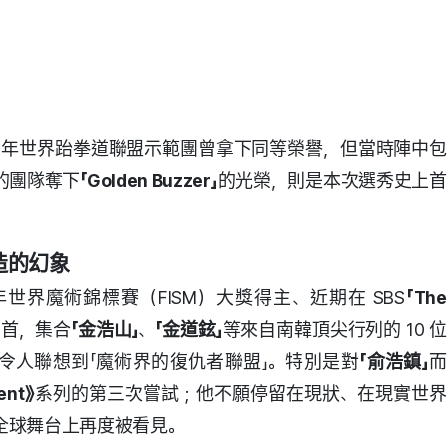
1 年世界跆拳道聯盟示範團曾拿下同等榮譽，但當時陣中包
的團隊奪下
「Golden Buzzer」
的光榮，則是本次選秀史上首
造的幻象
年世界魔術錦標賽（FISM）大獎得主、近期在 SBS
「The
為首，集合
「金浩山」
、
「金道鉉」
等來自南韓頂尖行列的 10 位
令人聯想到「魔術界的復仇者聯盟」。特別是對
「俞浩鎮」
而
ent》
系列的第三次嘗試；他不願停留在現狀、在現實世界
全球舞台上再度被看見。