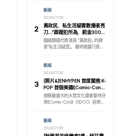
Netflix 原創影集 〈這種要命的愛〉
新闻
於 7 月 24 日公開主海報與預告.
〈這種要命的愛〉 是一部浪漫喜劇，
2026/7/29
描寫被記憶蒙上陰影的檢察官高恩
黃政民，私生活疑雲散播者亮
2
塞一角由河英飾演；而自稱是男
刀…「跟蹤犯所為，罰金300萬
友、堅持要追隨的拳擊教練張太河
韓元」
圍繞韓國代表演員 「黃政民」 的肆
一角則由丁海寅飾演，兩人在全新
意「私生活疑雲」，最終揭露只是某
相遇中展開讓人心動又黏著的同居
名跟蹤狂的惡意捏造. 所屬公司方
生活，現也讓外界對兩人的化學反
面明確指出，該項謠言的源頭正是
應相當期待. 在「龜津甜餅小鎮」綻
新闻
持續犯下 「跟蹤犯罪」 的嫌疑犯，並
放的歡樂日常與神秘 公開的主預
預告將祭出毫不妥協的重拳. 走上
2026/7/24
告中，呈現了失去記憶後醒來的恩
法律審判台的跟蹤狂，虛假爆料的
塞與太河的初次相遇，以及在「龜
〔照片&〕ENHYPEN 首度闖進 K-
3
始末29日，「黃政民」的所屬公司
津甜餅小鎮」背景下發生的各種逗
POP 首個美國《Comic-Con》
「Sam Company」 發表正式立場，
趣事件. 儘管在平靜的日常之中，
……〈Dark Moon〉累積 2 億次
規模最盛大的大眾文化盛會聖地牙
針對眼前事態表明強硬態度. 依所
恩塞支離破碎的記憶與太河疑雲重
觀看的粉絲集結
哥《Comic-Con》（SDCC）迎來了
屬公司說法，近來在網路上肆虐的
重的身影，仍暗示了這段關係背後
K-POP 偶像的首度入場. 主角正是
惡性貼文撰寫者，正是長期以來不
藏著巨大的祕密，強烈勾動觀眾的
組合『ENHYPEN』. 他們在 23 日
斷騷擾該名演員的跟蹤狂. 案情嚴
好奇心. 8月7日透過Netflix與全球
新闻
（當地時間）於美國聖地牙哥會展
重到去年已進行刑事告訴. 司法機
觀眾相會 堅實的故事與製作陣容
中心舉行的活動中以座談嘉賓身分
2026/7/30
關的判斷同樣明確. 法院對該名嫌
也進一步增添期待.
登場，與累積觀看次數突破 2 億次
疑犯命令了三次的 「接近禁止」 等