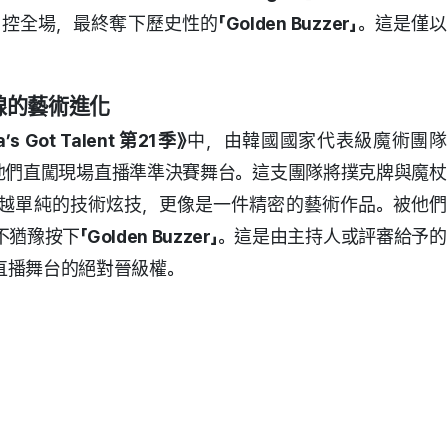
掌控全場，最終奪下歷史性的
「Golden Buzzer」
。這是僅以
線的藝術進化
a’s Got Talent 第21季》
中，由韓國國家代表級魔術團隊
他們直闖現場直播準準決賽舞台。這支團隊將撲克牌與魔杖
越單純的技術炫技，更像是一件精密的藝術作品。被他們
不猶豫按下
「Golden Buzzer」
。這是由主持人或評審給予的
直播舞台的絕對晉級權。