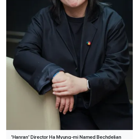
'Hanran' Director Ha Myung-mi Named Bechdelian