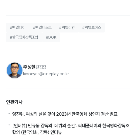
#벡델데이
#벡델테스트
#벡델리안
#벡델초이스
#한국영화감독조합
#DGK
주성철
편집장
kinoeyes@cineplay.co.kr
연관기사
영진위, 여성의 날을 맞아 2023년 한국영화 성인지 결산 발표
[인터뷰] 민규동 감독의 ‘데뷔의 순간’. 씨네플레이와 한국영화감독조
합의 〈한국영화, 감독〉 인터뷰