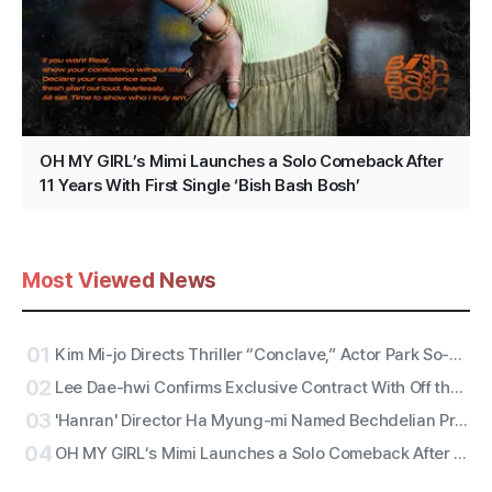
OH MY GIRL’s Mimi Launches a Solo Comeback After
11 Years With First Single ‘Bish Bash Bosh’
Most Viewed News
01
Kim Mi-jo Directs Thriller “Conclave,” Actor Park So-dam Joins the Barrier-Free Version
02
Lee Dae-hwi Confirms Exclusive Contract With Off the Record Under Wakeone, Kicks Off Solo Act Two as an All-Rounder
03
'Hanran' Director Ha Myung-mi Named Bechdelian Producer of the Year for Yeongdeokdang Hall
04
OH MY GIRL’s Mimi Launches a Solo Comeback After 11 Years With First Single ‘Bish Bash Bosh’