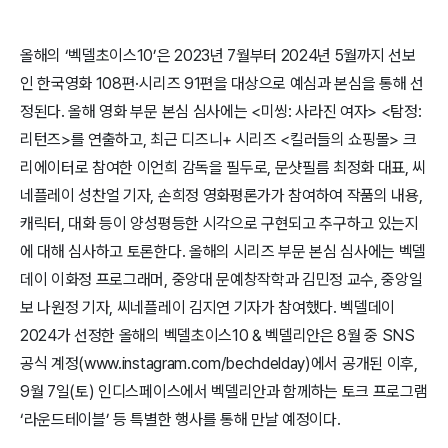
올해의 ‘벡델초이스10’은 2023년 7월부터 2024년 5월까지 선보
인 한국영화 108편·시리즈 91편을 대상으로 예심과 본심을 통해 선
정된다. 올해 영화 부문 본심 심사에는 <미씽: 사라진 여자> <탐정:
리턴즈>를 연출하고, 최근 디즈니+ 시리즈 <킬러들의 쇼핑몰> 크
리에이터로 참여한 이언희 감독을 필두로, 문샷필름 최정화 대표, 씨
네플레이 성찬얼 기자, 손희정 영화평론가가 참여하여 작품의 내용,
캐릭터, 대화 등이 양성평등한 시각으로 구현되고 추구하고 있는지
에 대해 심사하고 토론한다. 올해의 시리즈 부문 본심 심사에는 벡델
데이 이화정 프로그래머, 중앙대 문예창작학과 김민정 교수, 중앙일
보 나원정 기자, 씨네플레이 김지연 기자가 참여했다. 벡델데이
2024가 선정한 올해의 벡델초이스10 & 벡델리안은 8월 중 SNS
공식 계정(www.instagram.com/bechdelday)에서 공개된 이후,
9월 7일(토) 인디스페이스에서 벡델리안과 함께하는 토크 프로그램
‘라운드테이블’ 등 특별한 행사를 통해 만날 예정이다.