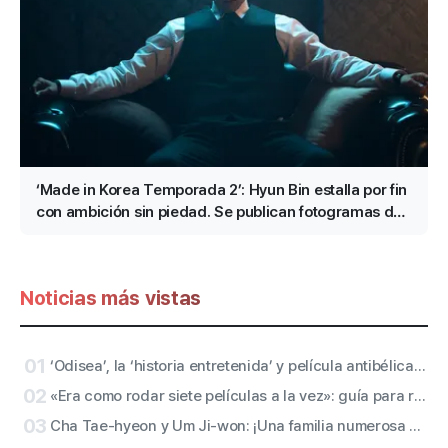
‘Made in Korea Temporada 2’: Hyun Bin estalla por fin
con ambición sin piedad. Se publican fotogramas del
personaje de “Baek Ki-tae”
Noticias más vistas
01
‘Odisea’, la ‘historia entretenida’ y película antibélica que cuenta Christopher Nolan: las impresiones de los periodistas de Cineplay
02
«Era como rodar siete películas a la vez»: guía para recorrer online las localizaciones de ‘Odisea’
03
Cha Tae-hyeon y Um Ji-won: ¡Una familia numerosa con cinco hermanos! Netflix confirma la producción de la película «Bokjik Gyeongchal»