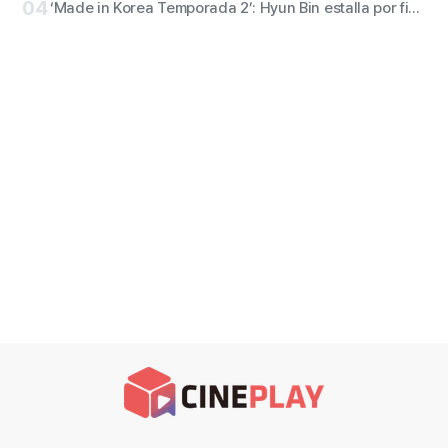
04
‘Made in Korea Temporada 2’: Hyun Bin estalla por fin con ambición sin piedad. Se publican fotogramas del personaje de “Baek Ki-tae”