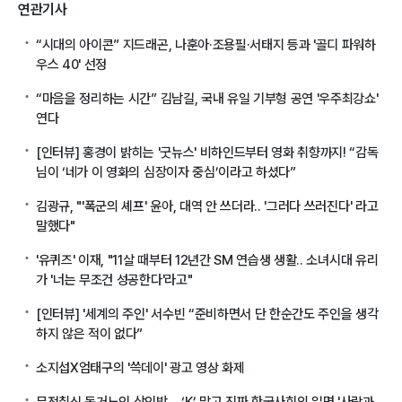
연관기사
“시대의 아이콘” 지드래곤, 나훈아·조용필·서태지 등과 '골디 파워하
우스 40' 선정
“마음을 정리하는 시간” 김남길, 국내 유일 기부형 공연 '우주최강쇼'
연다
[인터뷰] 홍경이 밝히는 '굿뉴스' 비하인드부터 영화 취향까지! “감독
님이 ‘네가 이 영화의 심장이자 중심’이라고 하셨다”
김광규, "'폭군의 셰프' 윤아, 대역 안 쓰더라.. '그러다 쓰러진다' 라고
말했다"
'유퀴즈' 이재, "11살 때부터 12년간 SM 연습생 생활.. 소녀시대 유리
가 '너는 무조건 성공한다'라고"
[인터뷰] '세계의 주인' 서수빈 “준비하면서 단 한순간도 주인을 생각
하지 않은 적이 없다”
소지섭X엄태구의 '쓱데이' 광고 영상 화제
무전취식 독거노인 삼인방… ‘K’ 말고 진짜 한국사회의 일면 '사람과