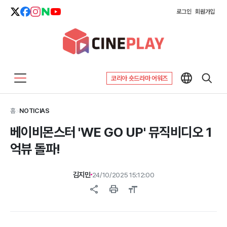
로그인
회원가입
코리아 숏드라마 어워즈
홈
>
NOTICIAS
베이비몬스터 'WE GO UP' 뮤직비디오 1
억뷰 돌파!
김지민
24/10/2025 15:12:00
share
print
format_size