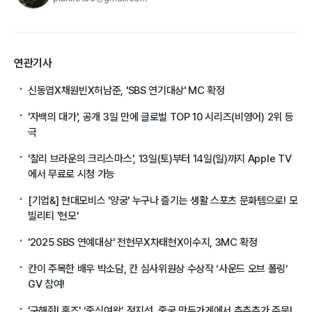
연관기사
신동엽X채원빈X허남준, 'SBS 연기대상' MC 확정
'자백의 대가', 공개 3일 만에 글로벌 TOP 10 시리즈(비영어) 2위 등
극
'찰리 브라운의 크리스마스', 13일(토)부터 14일(일)까지 Apple TV
에서 무료로 시청 가능
[기업&] 현대모비스 '양궁' 누구나 즐기는 생활 스포츠 문화템으로! 모
빌리티 '현모'
'2025 SBS 연예대상' 전현무X차태현X이수지, 3MC 확정
칸이 주목한 배우 박소담, 칸 심사위원상 수상작 ‘사운드 오브 폴링’
GV 참여!
'구해줘! 홈즈' ‘중식여왕’ 정지선, 중국 만두가게에서 추추추가 주문!