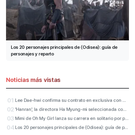
Los 20 personajes principales de 〈Odisea〉: guía de
personajes y reparto
Noticias más vistas
01
Lee Dae-hwi confirma su contrato en exclusiva con Off The Record, sello bajo Wakeone… comienza un segundo acto en solitario como artista todoterreno
02
'Hanran', la directora Ha Myung-mi seleccionada como productora Bechdelian del año en Filmoteca
03
Mimi de Oh My Girl lanza su carrera en solitario por primera vez en 11 años… y declara todo con su primer single 'Bish Bash Bosh'
04
Los 20 personajes principales de 〈Odisea〉: guía de personajes y reparto