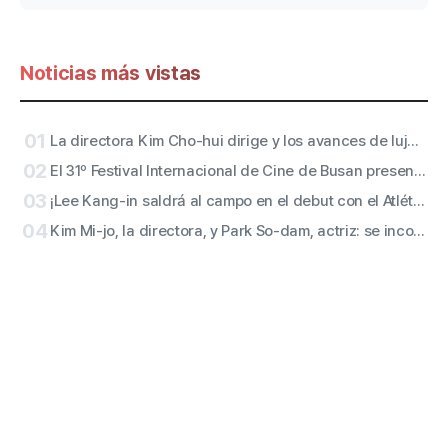
«Conclave»
Noticias más vistas
01
La directora Kim Cho-hui dirige y los avances de lujo de Kang Mal-geum, Jang Hang-jun y la guionista Kim Eun-hee: los protagonistas son
02
El 31º Festival Internacional de Cine de Busan presenta de forma inmediata el póster oficial con el motivo «Grupos» (群像)
03
¡Lee Kang-in saldrá al campo en el debut con el Atlético de Madrid! San de ATEEZ y actuaciones en el descanso de RESCENE confirmadas
04
Kim Mi-jo, la directora, y Park So-dam, actriz: se incorporan a la versión con accesibilidad de «Conclave»