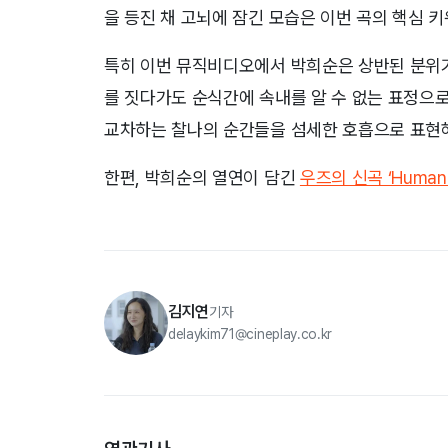
을 등진 채 고뇌에 잠긴 모습은 이번 곡의 핵심 
특히 이번 뮤직비디오에서 박희순은 상반된 분위기
를 짓다가도 순식간에 속내를 알 수 없는 표정으로
교차하는 찰나의 순간들을 섬세한 호흡으로 표현
한편, 박희순의 열연이 담긴
우즈의 신곡 ‘Human 
김지연
기자
delaykim71@cineplay.co.kr