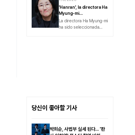
AB6IX, inicia un nuevo
'Hanran', la directora Ha
salto como artista en
Myung-mi
solitario. El sello
seleccionada como
La directora Ha Myung-mi
especializado en solistas
productora Bechdelian
ha sido seleccionada
Off The Record, operado
del año en Filmoteca
como la Bechdelian del
por Wakeone, la filial
año.El 'Bechdel Day
musical de CJ ENM,
2026' eligió a la directora
anunció oficialmente la
Ha Myung-mi, de
firma del contrato en
〈Hanran〉, en la categoría
exclusiva con Lee Dae-
de productora del año.
hwi.
'Bechdel Day',
organizado y promovido
por la Asociación de
Directores de Cine de
Corea , es un festival de
contenidos que pone el
당신이 좋아할 기사
foco en los valores de la
igualdad de género y la
diversidad cultural a
través del cine...
박희순, 사법부 실세 된다... '판