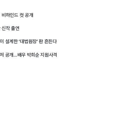
영 비하인드 컷 공개
 신작 출연
이 설계한 ‘대법원장’ 판 흔든다
MV 티저 공개…배우 박희순 지원사격