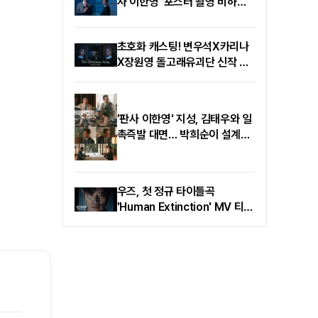
사 이한영' 포스터 촬영 비하인
드 컷 공개
초호화 캐스팅! 변우석X카리나
X장원영 돌고래유괴단 신작 출
연
'판사 이한영' 지성, 김태우와 일
촉즉발 대면… 박희순이 설계한
‘대법원장’ 판 흔든다
우즈, 첫 정규 타이틀곡
'Human Extinction' MV 티저
공개…배우 박희순 지원사격