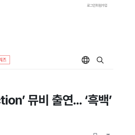
로그인
회원가입
워즈
on’ 뮤비 출연... ‘흑백’