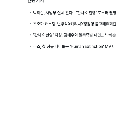
연관기사
박희순, 사법부 실세 된다... '판사 이한영' 포스터 촬
초호화 캐스팅! 변우석X카리나X장원영 돌고래유괴단
'판사 이한영' 지성, 김태우와 일촉즉발 대면… 박희순
우즈, 첫 정규 타이틀곡 'Human Extinction' 