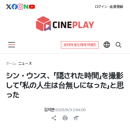
ログイン
会員登録
코리아 숏드라마 어워즈
ホーム
>
ニュース
シン・ウンス、「隠された時間」を撮影
して「私の人生は台無しになった」と思
った
김지연
2025/9/3 2:54:00
share
print
format_size