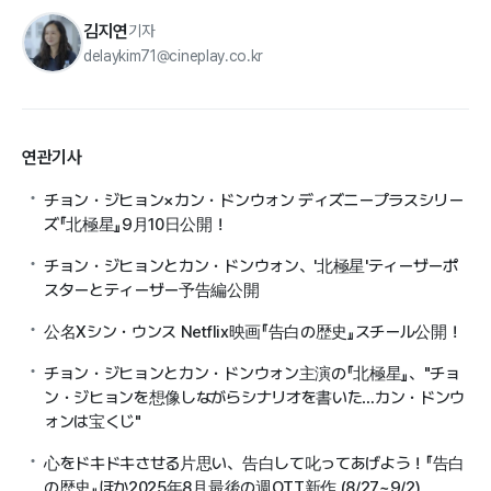
김지연
기자
delaykim71@cineplay.co.kr
연관기사
チョン・ジヒョン×カン・ドンウォン ディズニープラスシリー
ズ『北極星』9月10日公開！
チョン・ジヒョンとカン・ドンウォン、'北極星'ティーザーポ
スターとティーザー予告編公開
公名Xシン・ウンス Netflix映画『告白の歴史』スチール公開！
チョン・ジヒョンとカン・ドンウォン主演の『北極星』、"チョ
ン・ジヒョンを想像しながらシナリオを書いた…カン・ドンウ
ォンは宝くじ"
心をドキドキさせる片思い、告白して叱ってあげよう！『告白
の歴史』ほか2025年8月最後の週OTT新作 (8/27~9/2)