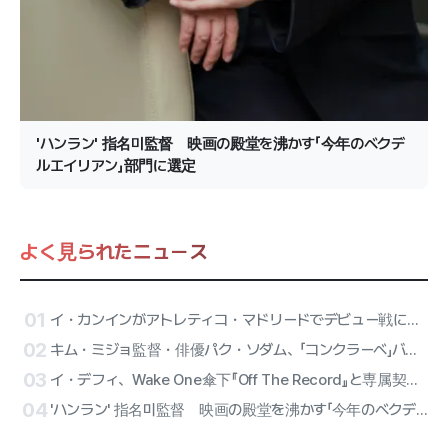
'ハンラン' 指名미監督 映画の殿堂を沸かす「今年のベクデ
ルエイリアン」部門に選定
よく見られたニュース
01
イ・カンインがアトレティコ・マドリードでデビュー戦に出陣！ATEEZのサンが始球式、リセーヌのハーフタイム公演が確定
02
キム・ミジョ監督・俳優パク・ソダム、「コンクラーベ」バリアフリーバージョンに合流
03
イ・デフィ、Wake One傘下『Off The Record』と専属契約確定…オールラウンダー・アーティストのソロ第2幕
04
'ハンラン' 指名미監督 映画の殿堂を沸かす「今年のベクデルエイリアン」部門に選定