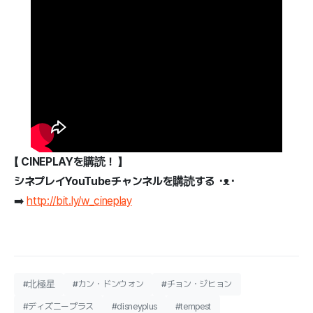
【 CINEPLAYを購読！ 】
シネプレイYouTubeチャンネルを購読する ･ᴥ･
➡️
http://bit.ly/w_cineplay
#北極星
#カン・ドンウォン
#チョン・ジヒョン
#ディズニープラス
#disneyplus
#tempest