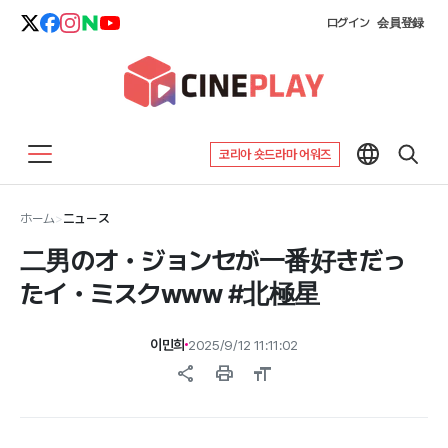
ログイン
会員登録
코리아 숏드라마 어워즈
ホーム
>
ニュース
二男のオ・ジョンセが一番好きだっ
たイ・ミスクwww #北極星
이민희
2025/9/12 11:11:02
share
print
format_size