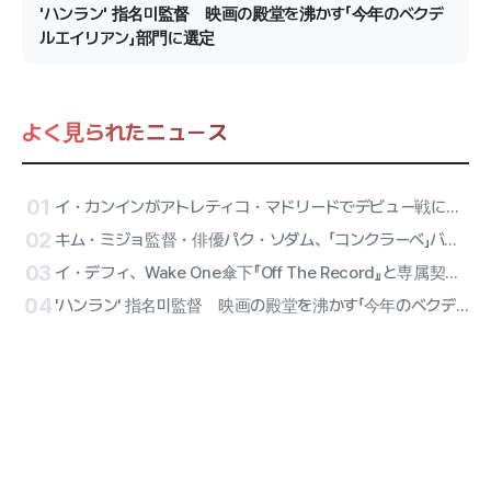
'ハンラン' 指名미監督 映画の殿堂を沸かす「今年のベクデ
ルエイリアン」部門に選定
よく見られたニュース
01
イ・カンインがアトレティコ・マドリードでデビュー戦に出陣！ATEEZのサンが始球式、リセーヌのハーフタイム公演が確定
02
キム・ミジョ監督・俳優パク・ソダム、「コンクラーベ」バリアフリーバージョンに合流
03
イ・デフィ、Wake One傘下『Off The Record』と専属契約確定…オールラウンダー・アーティストのソロ第2幕
04
'ハンラン' 指名미監督 映画の殿堂を沸かす「今年のベクデルエイリアン」部門に選定