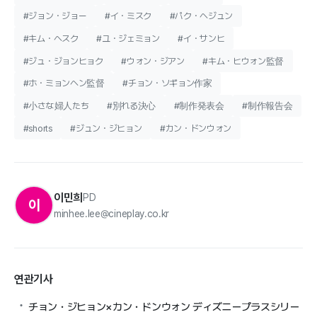
#ジョン・ジョー
#イ・ミスク
#パク・ヘジュン
#キム・ヘスク
#ユ・ジェミョン
#イ・サンヒ
#ジュ・ジョンヒョク
#ウォン・ジアン
#キム・ヒウォン監督
#ホ・ミョンヘン監督
#チョン・ソギョン作家
#小さな婦人たち
#別れる決心
#制作発表会
#制作報告会
#shorts
#ジュン・ジヒョン
#カン・ドンウォン
이민희
PD
이
minhee.lee@cineplay.co.kr
연관기사
チョン・ジヒョン×カン・ドンウォン ディズニープラスシリー