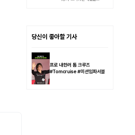
시험을 앞두고 아내 ‘경아’가
예고하며 큰 기대를 모으고
갑작스러운 여행을 떠나며 다섯
있는 〈메이드 인 코리아 시즌2〉
남매 육아를 전담하게 된 형사
가 현빈의 압도적인 카리스마를
‘동식’ 역은 배우 차태현이
담은 캐릭터 스틸을 공개했다.
연기한다. 영화 〈과속스캔들〉,
〈메이드 인 코리아 시즌2〉는
〈신과함께-죄와 벌​〉, 시리즈
당신이 좋아할 기사
9년 뒤, 더 큰 욕망을 향해
[무빙], 예능 [어쩌다 사장] 등
폭주하는 ‘백기태’의 위태로운
특유의 친근한 매력과 탄탄한
여정을 그린 누아르 드라마.
연기력을 바탕으로 영화와
시즌1에서 국가를 수익모델로
드라마, 예능을 넘나들며
삼아 부와 권력을 좇는
프로 내한러 톰 크루즈
오랫동안 대중의 사랑을 받아온
중앙정보부 과장 ‘백기태’의
#Tomcruise #미션임파서블
차태현은 강력반 형사이자 다섯
거침없는 야망과 냉철한
남매의 아빠로서 인간미 넘치는
승부사적 면모를 입체적으로
모습을 선보일 예정이다.
그려낸 현빈은 강렬한 존재감을
각인시키며 제62회
백상예술대상 남자 최우수
연기상과 디렉터스컷 어워즈
남자배우상을 수상하여 믿고
보는 배우의 저력을 다시금
입증했다.