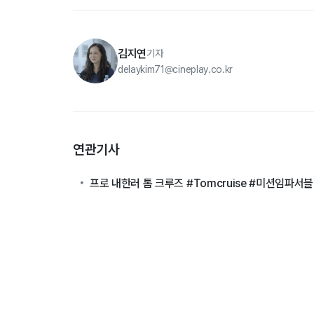
김지연
기자
delaykim71@cineplay.co.kr
연관기사
프로 내한러 톰 크루즈 #Tomcruise #미션임파서블