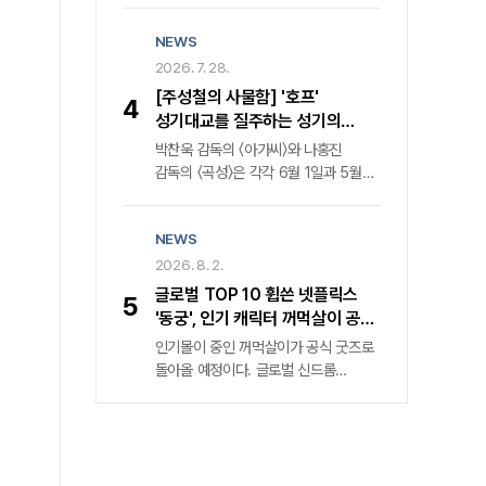
'어떻게 해야 했을까. '의 '후지노
〈스파이더맨: 노 웨이 홈〉 사건으로
도모아키' 감독은 단호한 어조로
NEWS
모두에게 잊힌 ‘피터 파커’ 가 자신의
반문한다. 그는 가족의 치부를 스크린에
정체를 기억하는 의문의 적의 등장과
2026. 7. 28.
투사한 목적이 부모에 대한 단죄가
DNA 변이로 통제 불가능한 힘을
아님을 명확히 했다. 오히려 현재
[주성철의 사물함] '호프'
4
얻으며 더 깊은 혼란에 빠진 가운데,
진행형인 사회적 고립과 정신질환자
성기대교를 질주하는 성기의
소중한 이들을 지키기 위해 새로운
돌봄의 사각지대를 공론화하기 위한
트러커캡을 통해 '황해' '곡성' 다시
박찬욱 감독의 〈아가씨〉와 나홍진
위협에 맞서는 액션 블록버스터인데요.
치열한 기록임을 강조한다.
보기
감독의 〈곡성〉은 각각 6월 1일과 5월
씨네플레이 기자들이 시사회에서
12일, 같은 해인 2016년 개봉했다.
영화를 미리 관람한 후기를 전합니다.
공교롭게도 그해 각각 칸영화제
NEWS
경쟁부문과 비경쟁부문에 초청됐을
뿐만 아니라, 흥행 역시 각각 429만
2026. 8. 2.
명과 687만 명을 동원했다. 그래서
글로벌 TOP 10 휩쓴 넷플릭스
5
당시 전 직장에서 두 감독을 모시고
'동궁', 인기 캐릭터 꺼먹살이 공식
대담을 진행한 적 있다. 나홍진 감독이
굿즈 전격 발매
인기몰이 중인 꺼먹살이가 공식 굿즈로
〈곡성〉을 준비하며 박찬욱 감독에게
돌아올 예정이다. 글로벌 신드롬
완성된 시나리오에 대한 조언을
넷플릭스 신작 속 마스코트의 탄생
구했다는 것은 널리 알려진 사실인데,
넷플릭스는 최근 공개한 드라마 〈동궁〉
대담 당일 나홍진 감독은 심지어
속 캐릭터 꺼먹살이에 관한 여러 정보를
꼼꼼하게 조언해준 박찬욱 감독의
공개했다. 그중 화제를 모은 건 오는
메모를 액자로 만들어 가져오기도 했다.
8월 무신사 드롭 을 통해 꺼먹살이 키링