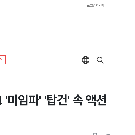
로그인
회원가입
즈
미임파' '탑건' 속 액션