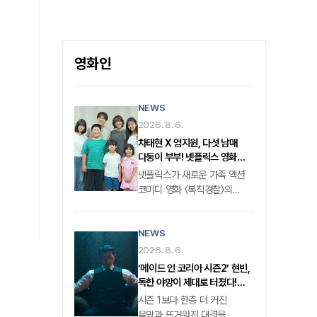
그 종이에 메모만 있고 사인이 없어서
5종과 무신사 스탠다드 컬래버 티셔츠
“박찬욱 감독님이 썼다는 걸 증명할 수
2종이 발매될 예정이란 발표였다.
없다”는 이유로, 굳이 사인을 받기 위해
꺼먹살이는 〈동궁〉 속 캐릭터로 귀천 역
가져온 것이다.​
남주혁을 졸졸 따라다니는 귀매이다.
영화인
공포 스릴러 장르 속 분위기 환기하는
특별한 매력 〈동궁〉은 조선시대를
배경으로 왕가의 핏줄이 의문의 죽음을
NEWS
당하는 저주에 맞서는 귀천과 궁녀 생강
2026. 8. 6.
역 노윤서의 이야기를 다뤘다.
차태현 X 엄지원, 다섯 남매
다둥이 부부! 넷플릭스 영화
‘복직경찰’제작 확정!
넷플릭스가 새로운 가족 액션
코미디 영화 〈복직경찰〉​의
제작을 확정 지었다. 넷플릭스
영화 〈복직경찰〉은 여행을
NEWS
가장한 비밀 작전에 뛰어든
아내 '경아'를 대신해 다섯 남매
2026. 8. 6.
독박육아를 하게 된 형사
‘메이드 인 코리아 시즌2’ 현빈,
'동식'이 범죄 조직 소탕 작전에
독한 야망이 제대로 터졌다!
휘말리며 벌어지는 온 가족
‘백기태’ 캐릭터 스틸 공개!
시즌 1보다 한층 더 커진
좌충우돌 액션 코미디다. 진급
욕망과 뜨거워진 대결을