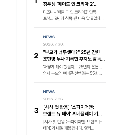
1
정우성 '메이드 인 코리아 2'
귀환… 디즈니+ 내달 9일 공개
디즈니+ '메이드 인 코리아2' 단독
포착… 9년의 침묵 깬 다음 달 9일의
반전지난해 전 세계를 강타하며 '디즈니
+' 한국 오리지널 콘텐츠 글로벌 시청률
NEWS
1위를 거머쥔 '메이드 인 코리아'가
마침내 두 번째 장을 연다. 월트디즈니
2026. 7. 30.
컴퍼니 코리아는 다음 달 9일 '메이드
"부모가 너무했다?" 25년 갇힌
2
인 코리아2'의 전 세계 동시 첫 공개를
조현병 누나 기록한 후지노 감독의
공식화하며 웰메이드 누아르의 귀환을
속사정
'어떻게 해야 했을까. ' 25년의 은둔…
알렸다. 격동의 1970년대를 관통했던
의사 부모의 뼈아픈 선택일본 55회
전작은 낮에는 중앙정보부 요원, 밤에는
연속 매진 화제작, 1980년대 정신과
밀수업자라는 극단적 이중생활을
의료 현실과 가족의 딜레마 조명비극의
소화한 백기태('현빈' 분)와 그를 쫓는
NEWS
단면을 넘어선 성찰, 카메라가 응시한
집념의 검사 장건영('정우성' 분)의 숨
가족의 이면"부모의 대처가 가혹했다는
2026. 7. 28.
막히는 혈투를 그렸다. 압도적인
비판이 지배적이었다. 그러나 과연 이
몰입감과 탄탄한 서사로 국내외 평단의
[시사 첫 반응] '스파이더맨:
3
비극의 책임이 온전히 그들에게만 있는
찬사를 받으며 K-콘텐츠의 위상을 높인
브랜드 뉴 데이' 씨네플레이 기자
것일까. " 25년이라는 긴 세월 동안
바 있다.
별점
[시사 첫 반응]〈스파이더맨: 브랜드 뉴
세상과 단절된 채 살아온 조현병 환자
데이〉가 내일 개봉합니다. 영화
누나의 궤적을 좇은 다큐멘터리 영화
〈스파이더맨: 브랜드 뉴 데이〉는