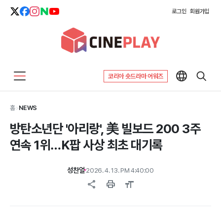
로그인
회원가입
코리아 숏드라마 어워즈
홈
>
NEWS
방탄소년단 '아리랑', 美 빌보드 200 3주
연속 1위…K팝 사상 최초 대기록
성찬얼
2026. 4. 13. PM 4:40:00
share
print
format_size