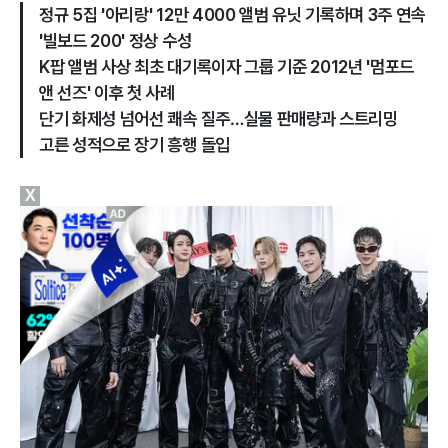
정규 5집 '아리랑' 12만 4000 앨범 유닛 기록하며 3주 연속
'빌보드 200' 정상 수성
K팝 앨범 사상 최초 대기록이자 그룹 기준 2012년 '멈포드
앤 선즈' 이후 첫 사례
단기 화제성 넘어선 쾌속 질주…실물 판매량과 스트리밍
고른 성적으로 장기 흥행 돌입
X