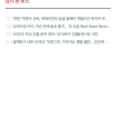
많이 본 뉴스
01
'한란' 하명미 감독, 영화의전당 달굴 올해의 벡델리안 제작자 부문 선정
02
오마이걸 미미, 11년 만에 솔로 출격… 첫 싱글 'Bish Bash Bosh'로 당찬 선언
03
20인의 주요 인물 완벽 정리! '오디세이' 인물&캐스팅 사전
04
블랙핑크 데뷔 10주년 '밋앤그릿', 커져가는 팬들 불만… 완전체 참석에도 진통