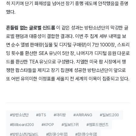
히 지키며 단기 화제성을 넘어선 장기 흥행 궤도에 안착했음을 증명
했다.
흔들림 없는 글로벌 신드롬
이 같은 성과는 방탄소년단의 막강한 글
로벌 팬덤과 대중성이 결합한 결과다. 이번 주 집계 세부 내역을 보
면 순수 앨범 판매량(실물 및 디지털 구매량)이 7만 1000장, 스트리
밍 횟수를 환산한 SEA 유닛이 5만 장, 나머지가 디지털 음원 다운로
드를 환산한 TEA 유닛으로 구성됐다. 치열한 미국 팝 시장에서 쟁
쟁한 팝스타들을 제치고 장기 집권에 성공한 방탄소년단이 앞으로
또 어떤 유의미한 이정표를 세울지 전 세계의 이목이 집중되고 있다.
#방탄소년단
#BTS
#아리랑
#ARIRANG
#빌보드200
#Billboard200
#KPOP
#빌보드1위
#멈포드앤선즈
#방탄소년단빌보드
#防弾少年団
#防弹少年团