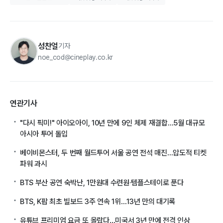
성찬얼
기자
noe_cod@cineplay.co.kr
연관기사
"다시 픽미!" 아이오아이, 10년 만에 9인 체제 재결합…5월 대규모
아시아 투어 돌입
베이비몬스터, 두 번째 월드투어 서울 공연 전석 매진…압도적 티켓
파워 과시
BTS 부산 공연 숙박난, 1만원대 수련원·템플스테이로 푼다
BTS, K팝 최초 빌보드 3주 연속 1위…13년 만의 대기록
유튜브 프리미엄 요금 또 올랐다…미국서 3년 만에 전격 인상