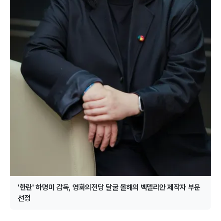
'한란' 하명미 감독, 영화의전당 달굴 올해의 벡델리안 제작자 부문
선정