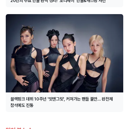
20인의 주요 인물 완벽 정리! '오디세이' 인물&캐스팅 사전
블랙핑크 데뷔 10주년 '밋앤그릿', 커져가는 팬들 불만… 완전체
참석에도 진통