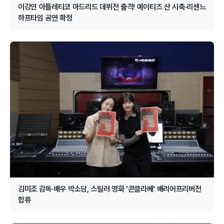
이강인 아틀레티코 마드리드 데뷔전 출격! 에이티즈 산 시축·리센느
하프타임 공연 확정
김미조 감독·배우 박소담, 스릴러 영화 '콘클라베' 배리어프리버전
합류