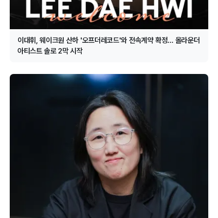
이대휘, 웨이크원 산하 '오프더레코드'와 전속계약 확정… 올라운더
아티스트 솔로 2막 시작