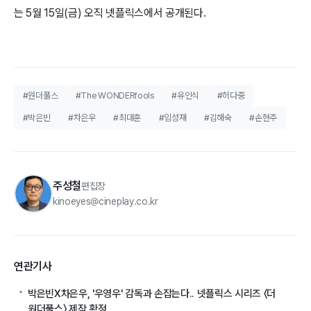
는 5월 15일(금) 오직 넷플릭스에서 공개된다.
#원더풀스
#The WONDERfools
#유인식
#허다중
#박은빈
#차은우
#최대훈
#임성재
#김해숙
#손현주
주성철
편집장
kinoeyes@cineplay.co.kr
연관기사
박은빈X차은우, '우영우' 감독과 손잡는다.. 넷플릭스 시리즈 〈더
원더풀스〉 제작 확정