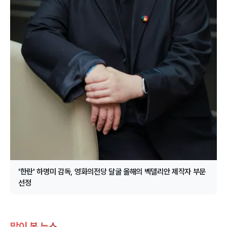
'한란' 하명미 감독, 영화의전당 달굴 올해의 벡델리안 제작자 부문
선정
많이 본 뉴스