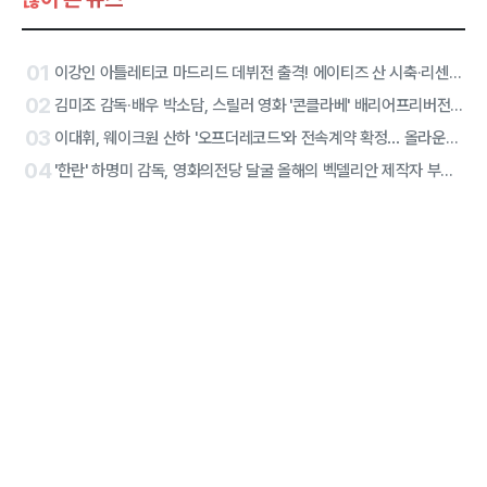
01
이강인 아틀레티코 마드리드 데뷔전 출격! 에이티즈 산 시축·리센느 하프타임 공연 확정
02
김미조 감독·배우 박소담, 스릴러 영화 '콘클라베' 배리어프리버전 합류
03
이대휘, 웨이크원 산하 '오프더레코드'와 전속계약 확정… 올라운더 아티스트 솔로 2막 시작
04
'한란' 하명미 감독, 영화의전당 달굴 올해의 벡델리안 제작자 부문 선정