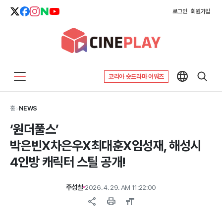
로그인
회원가입
코리아 숏드라마 어워즈
홈
>
NEWS
‘원더풀스’
박은빈X차은우X최대훈X임성재, 해성시
4인방 캐릭터 스틸 공개!
주성철
2026. 4. 29. AM 11:22:00
share
print
format_size