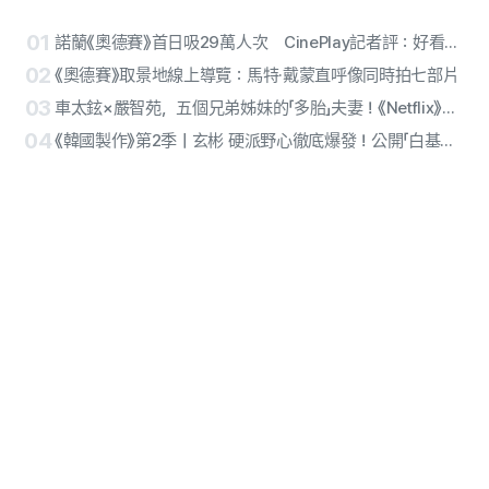
01
諾蘭《奧德賽》首日吸29萬人次 CinePlay記者評：好看也反戰
02
《奧德賽》取景地線上導覽：馬特·戴蒙直呼像同時拍七部片
03
車太鉉×嚴智苑，五個兄弟姊妹的「多胎」夫妻！《Netflix》電影《復職警察》製作確定
04
《韓國製作》第2季｜玄彬 硬派野心徹底爆發！公開「白基泰」角色定格照