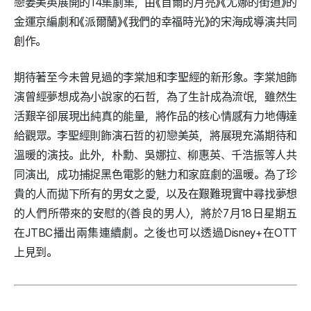
戀姜美英展開的14集劇集，由《首爾的月亮》《尤娜的街道》的
金運京編劇和《派爾蘭》《我們的幸福時光》的宋海成導演共同
創作。
期待著至今未曾見過的李棠旭和李聖經的新形象。李棠旭飾
演曾經夢想成為小說家的石哲，為了生計成為流氓，雖然生
活艱辛卻展現出純真的能量，將作品的核心情感有力地傳達
給觀眾。李聖經則飾演石哲的初戀美英，將展現充滿期待和
溫暖的演技。此外，朴勳、吳娜拉、柳惠英、千浩振等人共
同演出，成功捕捉黑色電影的魅力和家庭劇的溫暖。為了珍
貴的人而拋下所有的男女之愛，以及在艱難現實中尋找夢想
的人們所帶來的安慰的〈善良的男人〉，將於7月18日星期五
在JTBC播出兩集連續劇。之後也可以透過Disney+在OTT
上見到。