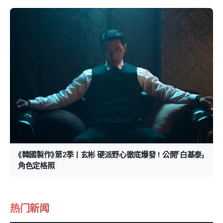
《韓國製作》第2季｜玄彬 硬派野心徹底爆發！公開「白基泰」
角色定格照
热门新闻