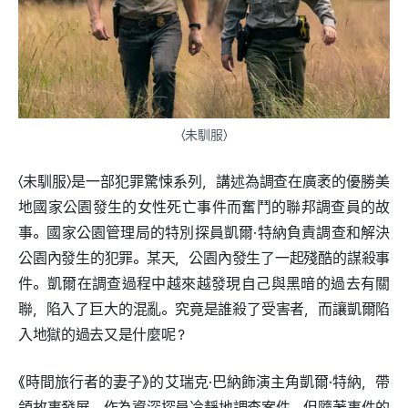
〈未馴服〉
〈未馴服〉是一部犯罪驚悚系列，講述為調查在廣袤的優勝美
地國家公園發生的女性死亡事件而奮鬥的聯邦調查員的故
事。國家公園管理局的特別探員凱爾·特納負責調查和解決
公園內發生的犯罪。某天，公園內發生了一起殘酷的謀殺事
件。凱爾在調查過程中越來越發現自己與黑暗的過去有關
聯，陷入了巨大的混亂。究竟是誰殺了受害者，而讓凱爾陷
入地獄的過去又是什麼呢？
《時間旅行者的妻子》的艾瑞克·巴納飾演主角凱爾·特納，帶
領故事發展。作為資深探員冷靜地調查案件，但隨著事件的