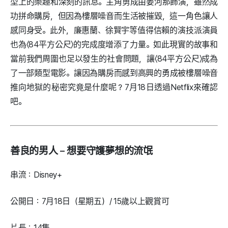
型上的樂趣和深刻的訊息。主角勇成由姜河那飾演，雖然成
功拼命購房，但因為樓層噪音而生活被摧毀，這一角色讓人
感同身受。此外，廉惠蘭、徐賢宇等值得信賴的演技派演員
也為〈84平方公尺〉的完成度增添了力量。如此現實的故事和
當前我們周圍也足以發生的社會問題，讓〈84平方公尺〉成為
了一部類型電影。讓因為購房而感到高興的勇成被樓層噪音
推向地獄的秘密究竟是什麼呢？7月18日透過Netflix來確認
吧。
善良的男人 – 想要守護夢想的流氓
串流：Disney+
公開日：7月18日（星期五）/ 15歲以上觀賞可
片長：14集