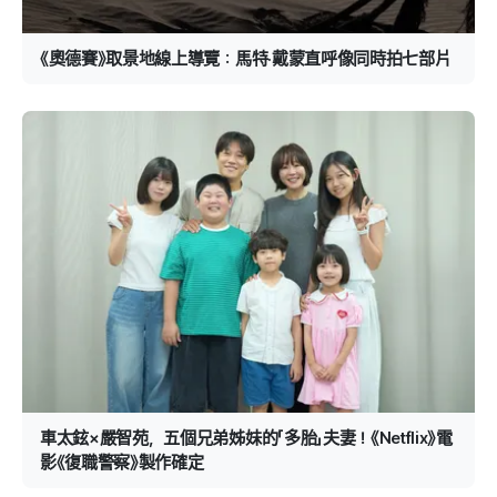
《奧德賽》取景地線上導覽：馬特·戴蒙直呼像同時拍七部片
車太鉉×嚴智苑，五個兄弟姊妹的「多胎」夫妻！《Netflix》電
影《復職警察》製作確定