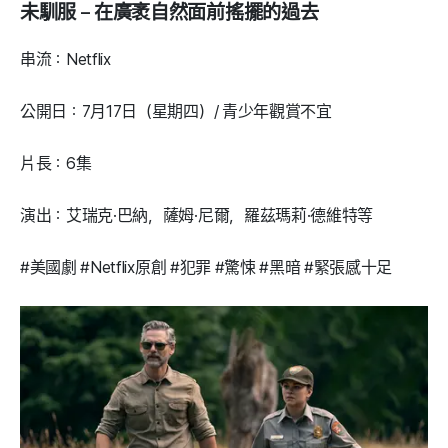
未馴服 – 在廣袤自然面前搖擺的過去
串流：Netflix
公開日：7月17日（星期四）/ 青少年觀賞不宜
片長：6集
演出：艾瑞克·巴納，薩姆·尼爾，羅茲瑪莉·德維特等
#美國劇 #Netflix原創 #犯罪 #驚悚 #黑暗 #緊張感十足