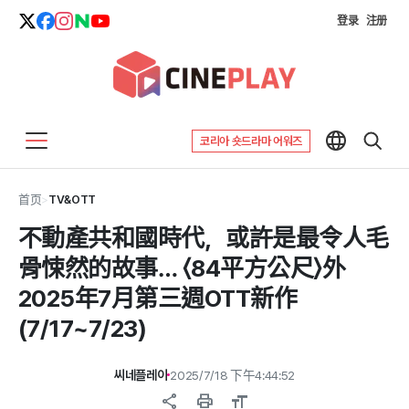
登录
注册
코리아 숏드라마 어워즈
首页
>
TV&OTT
不動產共和國時代，或許是最令人毛
骨悚然的故事… 〈84平方公尺〉外
2025年7月第三週OTT新作
(7/17~7/23)
씨네플레이
2025/7/18 下午4:44:52
share
print
format_size