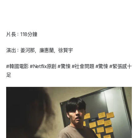
片長：118分鐘
演出：姜河那，廉惠蘭，徐賢宇
#韓國電影 #Netflix原創 #驚悚 #社會問題 #驚悚 #緊張感十
足