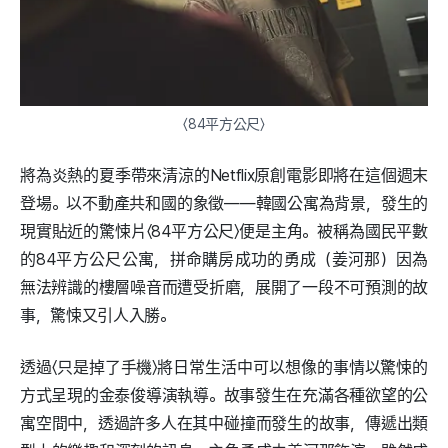
〈84平方公尺〉
將為炎熱的夏季帶來清涼的Netflix原創電影即將在這個週末
登場。以不動產共和國的象徵——韓國公寓為背景，發生的
現實貼近的驚悚片〈84平方公尺〉便是主角。被稱為國民平數
的84平方公尺公寓，拼命購房成功的勇成（姜河那）因為
無法辨識的樓層噪音而遭受折磨，展開了一段不可預測的故
事，驚悚又引人入勝。
透過〈只是掉了手機〉將日常生活中可以想像的事情以驚悚的
方式呈現的金泰俊導演執導。故事發生在充滿各種欲望的公
寓空間中，透過許多人在其中碰撞而發生的故事，傳遞出類