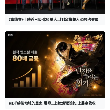
《奧德賽》上映首日吸引29萬人…打斷《蜘蛛人4》獨占登頂
RIDİ「繪製地城的畫家」爆發…上線2週即創史上最高營收