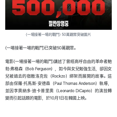
〈一場接著一場的戰鬥〉 50萬觀眾突破圖片
〈一場接著一場的戰鬥〉已突破50萬觀眾。
電影〈一場接著一場的戰鬥〉講述了曾經高呼自由的革命者鮑
勃·弗格森（Bob Ferguson），如今與女兒勉強生活，卻因女
兒被過去的宿敵洛克佐（Rockzo）綁架而展開的故事。這
部由保羅·托馬斯·安德森（Paul Thomas Anderson）執導，
並因李奧納多·迪卡普里奧（Leonardo DiCaprio）的演技轉
變而引起話題的電影，於10月1日在韓國上映。