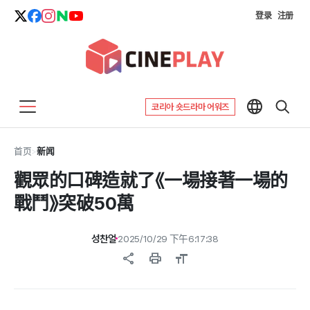
登录
注册
코리아 숏드라마 어워즈
首页
>
新闻
觀眾的口碑造就了《一場接著一場的
戰鬥》突破50萬
성찬얼
2025/10/29 下午6:17:38
share
print
format_size