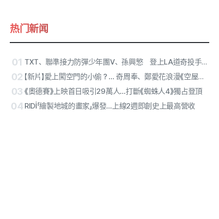
热门新闻
01
TXT、聯準接力防彈少年團V、孫興慜 登上LA道奇投手丘…13日開球
02
【新片】愛上闖空門的小偷？… 奇周奉、鄭愛花浪漫《空屋的情人們》12日上映
03
《奧德賽》上映首日吸引29萬人…打斷《蜘蛛人4》獨占登頂
04
RIDİ「繪製地城的畫家」爆發…上線2週即創史上最高營收