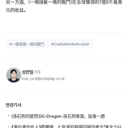
另一方面，〈一場接著一場的戰鬥〉在全球獲得約1億8千萬美
元的收益。
#一場接著一場的戰鬥
#OneBattleAfterAnother
성찬얼
기자
noe_cod@cineplay.co.kr
연관기사
〈孫石熙的提問3〉G-Dragon-孫石熙會面，延後一週
《乘白車的女人》鄭麗媛，七年來的銀幕回歸作表示「會全力以