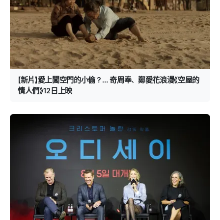
【新片】愛上闖空門的小偷？… 奇周奉、鄭愛花浪漫《空屋的
情人們》12日上映