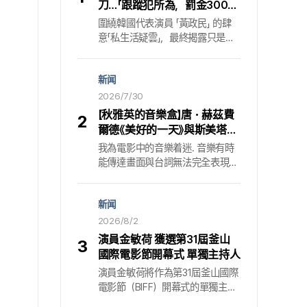
刀…「跟蹤犯所為，罰金300萬
韓元」
圍繞韓國代表演員 「黃政民」 的肆
意「私生活疑雲」，最終揭露只是某
名跟蹤狂的惡意捏造. 所屬公司方
面明確指出，該項謠言的源頭正是
新闻
持續犯下 「跟蹤犯罪」 的嫌疑犯，並
預告將祭出毫不妥協的重拳. 走上
2026/7/30
法律審判台的跟蹤狂，虛假爆料的
【秋雅英的音樂盒】唐・赫茲費
2
始末29日，「黃政民」的所屬公司
爾德《美好的一天》與斯美塔那
「Sam Company」 發表正式立場，
〈伏爾塔瓦〉蘊含的生命之美
我為電影中的音樂着迷. 音樂有時
針對眼前事態表明強硬態度. 依所
能傳達畫面與台詞無法完全表現的
屬公司說法，近來在網路上肆虐的
人物內心情感，也是窺見創作者潛
惡性貼文撰寫者，正是長期以來不
在意圖的一扇窗口. 對我而言，理
斷騷擾該名演員的跟蹤狂. 案情嚴
新闻
解電影配樂是接近電影的一種路
重到去年已進行刑事告訴. 司法機
徑. 《秋雅英的音樂盒》透過音樂，
2026/8/2
關的判斷同樣明確. 法院對該名嫌
更貼近地傾聽電影的聲音. （P. S.
疑犯命令了三次的 「接近禁止」 等
演員金敏荷 獲選第31屆釜山
3
希望您在聽音樂的同時閱讀本文.
暫時性處分，最終則在認定跟蹤指
國際電影節開幕式 單獨主持人
）導演唐・赫茲費爾德的動畫片
控成立後，發布 「罰金300萬韓元」
演員金敏荷將作為第31屆釜山國際
〈美好的一天〉 (It’s Such a Beautiful
的簡易命令. 換言之，這已不只是
電影節（BIFF）開幕式的單獨主持
Day) 以一名記憶逐漸消失的男子
單純散播謠言，而是被法律認定為
人登台. 以迎來新躍升的BIFF面孔
為主角，探問時間的本質. 身為美