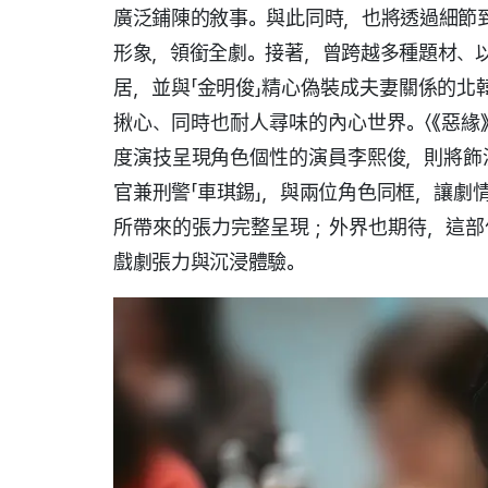
廣泛鋪陳的敘事。與此同時，也將透過細節
形象，領銜全劇。接著，曾跨越多種題材、
居，並與「金明俊」精心偽裝成夫妻關係的北
揪心、同時也耐人尋味的內心世界。〈《惡緣》〉
度演技呈現角色個性的演員李熙俊，則將飾演
官兼刑警「車琪錫」，與兩位角色同框，讓劇
所帶來的張力完整呈現；外界也期待，這部
戲劇張力與沉浸體驗。