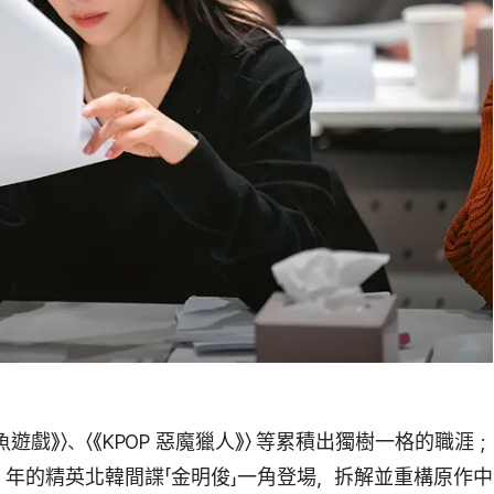
魚遊戲》〉、〈《KPOP 惡魔獵人》〉 等累積出獨樹一格的職涯；
0 年的精英北韓間諜「金明俊」一角登場，拆解並重構原作中