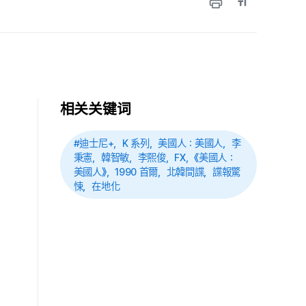
相关关键词
#迪士尼+，K 系列，美國人：美國人，李
秉憲，韓智敏，李熙俊，FX，《美國人：
美國人》，1990 首爾，北韓間諜，諜報驚
悚，在地化