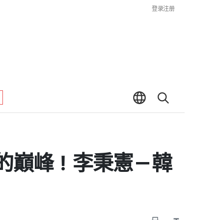
登录
注册
系列的巔峰！李秉憲－韓