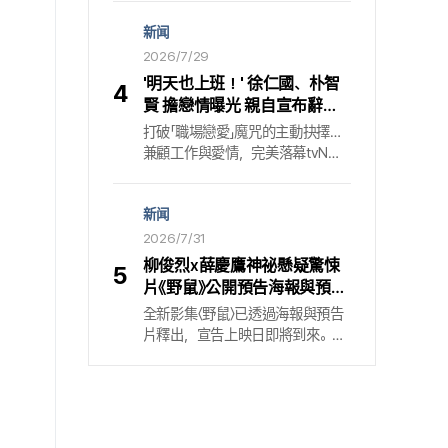
明確的犯罪行為. 事態的起因，是
獲定 釜山國際電影節方面於31日
國獨立動畫界備受肯定的導演，
近期透過社群網站（SNS）迅速擴
新闻
正式表示：「將於10月6日開幕的第
唐・赫茲費爾德堅持以簡化角色與
散的一則不明出處的貼文.
31屆釜山國際電影節開幕式主持，
2026/7/29
背景細節的極簡主義風格創作. 在
由演員金敏荷單獨入選. 」電影節方
本片中，他同樣將極簡風格的手繪
'明天也上班！' 徐仁國、朴智
4
面並指出：「釜山國際電影節去年
動畫與多重曝光技術的實拍畫面混
賢 擔戀情曝光 親自宣布辭
導入競爭單元，成功落地，令國際
合，並嘗試各類特效來呈現時間的
職…收官收視 4.6%
打破「職場戀愛」魔咒的主動抉擇…
地位更加穩固. 」又說：「為了與這段
同時性. 由此出發的單純美學，經
兼顧工作與愛情，完美落幕tvN
新躍升旅程同行，現階段成長最為
常在他的作品中擴展為一套實驗性
月、週二電視劇《明天也上班. 》以
明顯的演員金敏荷獲選為開幕式單
技法，進而形成獨特的視覺語言.
令人心醉的情緒餘韻，交出漂亮的
獨主持人. 」以《帕欽科》證明的全球
新闻
謝幕. 當「職場戀愛被揭穿」掀起危
偶像實力 2016年出道的金敏荷在
機後，將危機驟然置換成臨時辭職
2026/7/31
全球掀起話題的Apple TV系列〈《帕
與嶄新挑戰的姜時宇（徐仁國飾）
欽科》〉中飾演年輕的宣子一角，即
柳俊烈x薛慶鷹神祕懸疑驚悚
5
與車智潤（朴智賢飾）的故事，替
使在時代動盪的巨流之中仍能堅強
片《野鼠》公開預告海報與預告
觀眾留下濃厚餘韻. 最終回以收視
活下去的人物，透過細膩演繹贏得
片 8月28日上線Netflix
全新影集〈野鼠〉已透過海報與預告
4. 6%作收，證明優質辦公室愛情
全球關注. 憑藉這部作品，她在
片釋出，宣告上映日即將到來。
劇的水準. 根據收視調查機構
2022亞洲美國獎（Asian
Netflix原創影集〈野鼠〉於7月31日公
Nielsen Korea（尼爾森韓國）在
American Awards）贏得電視部門
開預告海報與預告片，宣布將自8
29日公布的數據，前一天播出的
新人獎，海外也認可了她的可能性.
月28日開播。〈野鼠〉是一部以韓國
《明天也上班. 》最終回（第12集）
傳統寓言「啄了指甲的野鼠」為靈感
以全國家庭為基準，達到4. 6%的
的神祕追蹤驚悚片。小說家文才
收視率. 以首播當時締造的4. 8%為