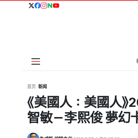
首页
>
新闻
《美國人：美國人》2
智敏－李熙俊 夢幻