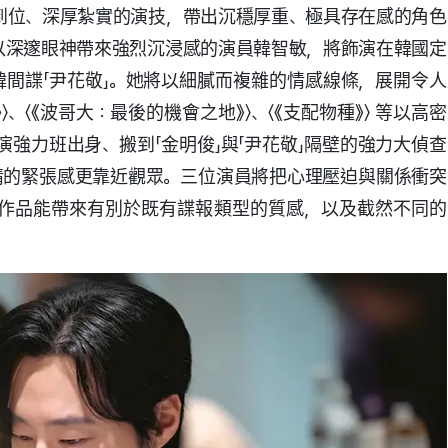
到位、深厚紮實的演技，帶出沉穩厚重、極具存在感的角色
以深邃眼神帶來強烈沉浸感的演員韓智敏，將飾演在韓國定
韓間諜「尹花敬」。她將以細膩而複雜的情感線條，展開令人
、〈《波哥大：最後的機會之地》〉、〈《支配物種》〉 等以高密
強力班出身、搬到「金明俊」與「尹花敬」隔壁的強力大偵查
情的緊張感更靠近觀眾。三位演員將把心理壓迫與關係衝突
作品能帶來有別於既有諜報類型的質感，以及截然不同的