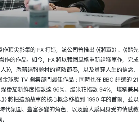
作頂尖影集的 FX 打造，該公司曾推出 〈《將軍》〉 、〈《熊先
準傑作的作品。如今，FX 將以韓國風格重新詮釋原作，完成
美國人》〉，憑藉諜報題材的驚險節奏，以及貫穿人生的信念、
球獎 TV 劇集部門最佳作品；同時也在 BBC 評選的 21
8 名，爛番茄新鮮度指數達 96%、爆米花指數 94%，堪稱兼具
〉 將把這類故事的核心概念移植到 1990 年的首爾，並以
時代氛圍、豐富多變的角色，以及讓人感同身受的情感敘
奏。