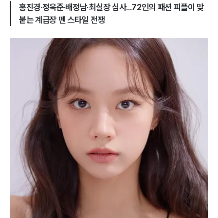
홍진경·정욱준·배정남·최실장 심사...72인의 패션 피플이 맞
붙는 계급장 뗀 스타일 전쟁