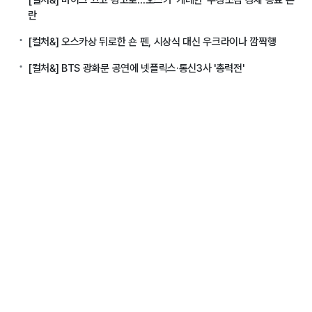
란
[컬처&] 오스카상 뒤로한 숀 펜, 시상식 대신 우크라이나 깜짝행
[컬처&] BTS 광화문 공연에 넷플릭스·통신3사 '총력전'