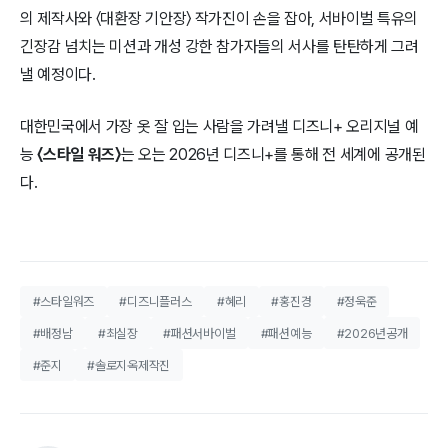
의 제작사와 〈대환장 기안장〉 작가진이 손을 잡아, 서바이벌 특유의
긴장감 넘치는 미션과 개성 강한 참가자들의 서사를 탄탄하게 그려
낼 예정이다.
대한민국에서 가장 옷 잘 입는 사람을 가려낼 디즈니+ 오리지널 예
능
〈스타일 워즈〉
는 오는 2026년 디즈니+를 통해 전 세계에 공개된
다.
#스타일워즈
#디즈니플러스
#혜리
#홍진경
#정욱준
#배정남
#최실장
#패션서바이벌
#패션예능
#2026년공개
#준지
#솔로지옥제작진