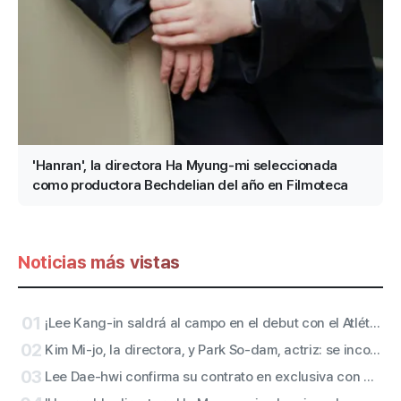
'Hanran', la directora Ha Myung-mi seleccionada
como productora Bechdelian del año en Filmoteca
Noticias más vistas
01
¡Lee Kang-in saldrá al campo en el debut con el Atlético de Madrid! San de ATEEZ y actuaciones en el descanso de RESCENE confirmadas
02
Kim Mi-jo, la directora, y Park So-dam, actriz: se incorporan a la versión con accesibilidad de «Conclave»
03
Lee Dae-hwi confirma su contrato en exclusiva con Off The Record, sello bajo Wakeone… comienza un segundo acto en solitario como artista todoterreno