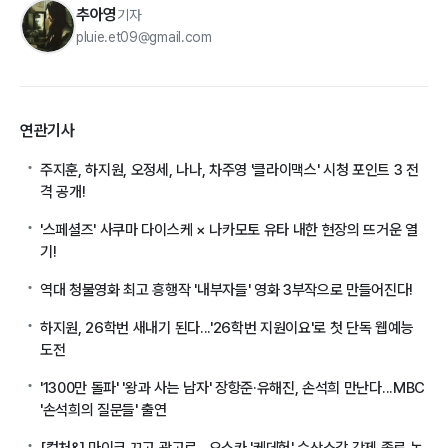
추아영
기자
pluie.et09@gmail.com
연관기사
주지훈, 하지원, 오정세, 나나, 차주영 '클라이맥스' 시청 포인트 3 전
격 공개!
'스페셜즈' 사쿠마 다이스케 × 나카모토 유타 내한 현장의 뜨거운 열
기!
역대 청불영화 최고 흥행작 '내부자들' 영화 3부작으로 만들어진다!
하지원, 26학번 새내기 된다...'26학번 지원이요'로 첫 단독 웹예능
도전
'1300만 돌파' '왕과 사는 남자' 장항준·유해진, 손석희 만난다...MBC
'손석희의 질문들' 출연
[컬처&] 마이크 끄고 광고로…오스카 '케데헌' 수상소감 강제 종료 논