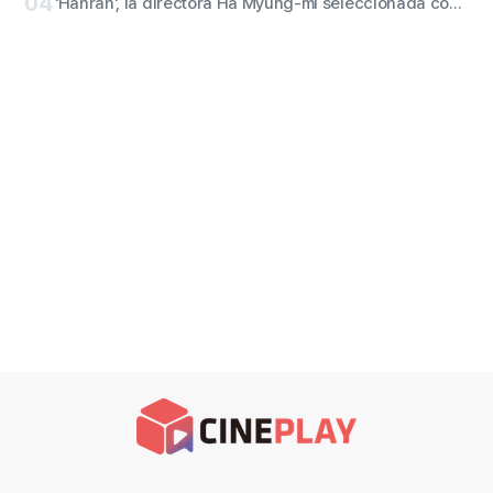
04
'Hanran', la directora Ha Myung-mi seleccionada como productora Bechdelian del año en Filmoteca