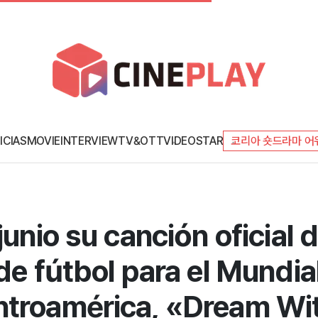
ICIAS
MOVIE
INTERVIEW
TV&OTT
VIDEO
STAR
코리아 숏드라마 어
junio su canción oficial 
de fútbol para el Mundi
ntroamérica, «Dream Wi