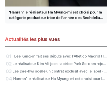
'Hanran' le réalisateur Ha Myung-mi est choisi pour la
catégorie producteur·trice de l’année des Bechdelian
à la Fondation de l’art cinématographique
Actualités les plus vues
01
I Lee Kang-in fait ses débuts avec l’Atletico Madrid ! Il est sur le point de prendre place ! Les concerts d’Ateez San et de Rescene à la mi-temps sont confirmés
02
Le réalisateur Kim Mi-jo et l’actrice Park So-dam rejoignent la version accessible du thriller « Conclave »
03
Lee Dae-hwi scelle un contrat exclusif avec le label « Off the Record » sous Wake One et lance un second acte en solo en tant qu’artiste touche-à-tout
04
'Hanran' le réalisateur Ha Myung-mi est choisi pour la catégorie producteur·trice de l’année des Bechdelian à la Fondation de l’art cinématographique