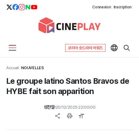
Connexion
Inscription
코리아 숏드라마 어워즈
Accueil
>
NOUVELLES
Le groupe latino Santos Bravos de
HYBE fait son apparition
성찬얼
20/12/2025 22:00:00
share
print
format_size