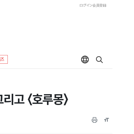
ログイン
会員登録
워즈
리고 〈호루몽〉