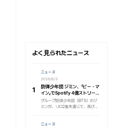
よく見られたニュース
ニュース
2026/8/3
防弾少年団 ジミン、「ビー・マ
1
イン」でSpotify 4億ストリーミ
ング突破…止まらないグローバ
グループ防弾少年団（BTS）のジ
ル音源パワー
ミンが、ソロ2集を通じて、再びグ
ローバル音源プラットフォームで圧
倒的な波及力を証明している. 個人
ニュース
通算5度目の4億の大台を踏んだ「ビ