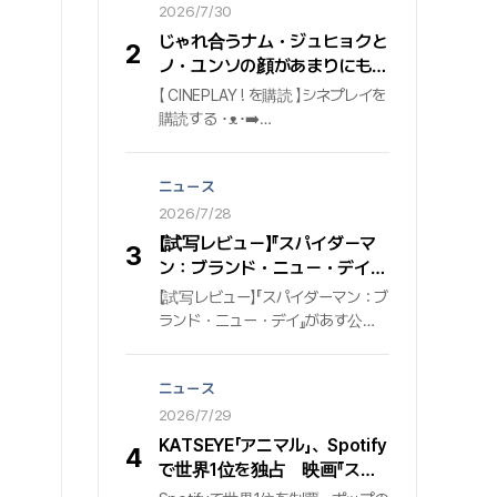
ー・マイン」 先月7月31日時点で、
2026/7/30
ジミンの2集アルバム『ミューズ
じゃれ合うナム・ジュヒョクと
2
（MUSE）』に収録された『ビー・マ
ノ・ユンソの顔があまりにも似
イン（Be Mine）』が、世界最大の
合う #東宮 #Netflix
【 CINEPLAY ! を購読 】シネプレイを
音源プラットフォームSpotify（ス
購読する ･ᴥ･➡️
ポティファイ）で4億ストリーミン
http://bit.ly/w_cineplay➡️
グを突破した. これは『ミューズ』ア
IG@cineplay_kr
ルバム内で、タイトル曲『Who（フ
ニュース
ー）』に続いて2曲目として4億の大
2026/7/28
台を踏んだ記録であり、ジミンの
Spotify個人プロフィールに登録さ
【試写レビュー】『スパイダーマ
3
れた曲のうち、通算5曲目の4億ス
ン：ブランド・ニュー・デイ』
トリーミング達成記録でもある. 発
シネプレイ記者の採点
【試写レビュー】『スパイダーマン：ブ
売後も着実にストリーミング回数
ランド・ニュー・デイ』があす公開
を伸ばし、後続トラックとしての揺
される。『スパイダーマン：ノー・
るぎない存在感を示している.
ウェイ・ホーム』の一件で周囲の記
ニュース
憶から消えたピーター・パーカー
（トム・ホランド）が、自身の正体
2026/7/29
を知る謎の敵の出現に直面し、
KATSEYE「アニマル」、Spotify
4
DNA変異による制御不能な力がも
で世界1位を独占 映画『スパ
たらす混乱の中で、大切な人々を
イダーマン：ブランデッド・ニ