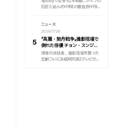
Spotifyで世界1位を制覇…ポップの
守るため新たな脅威に立ち向かう
ュー・デイ』公式PR映像の
巨匠と組んだHYBEの勝負所HYBE
アクション大作だ。試写を見たシネ
BGMに起用
とゲフィン・レコードの共同制作に
プレイ記者の短評をまとめた。
よるガールズグループ『KATSEYE』
ニュース
が、世界の音楽市場の勢力図を揺
さぶっている. 彼らの新曲『アニマ
2026/7/29
ル』は、世界最大の音源ストリーミ
『高麗・契丹戦争』撮影現場で
5
ング・プラットフォーム『Spotify』
倒れた俳優 チョン・スンジ
において「トップ・ソング・デビュ
ェ…2年の闘病の末に47歳で
渾身の演技者、撮影現場を襲った
ー・グローバル」部門で1位を獲得
死去
悲劇ついに永眠KBS第2テレビの大
し、圧倒的な波及力を証明した.
型時代劇 『高麗・契丹戦争』の撮影
29日、HYBEレーベルズの発表によ
現場で、突然倒れていた俳優 『チョ
ると、『アニマル』は先月24日から
ン・スンジェ』が、ついに病床から
26日までの集計で、Spotifyの「ト
起き上がることができなかった. 享
ップ・ソング・デビュー・グローバ
年47歳. 約2年にわたる熾烈な闘病
ル」チャート首位に到達した. 当該
生活に終止符を打った出来事は、
指標は世界の新規リリース曲を対
一般の人々や放送界に重い悲しみ
象としており、1位はもちろん、参
を残した. 29日、放送界によると、
入障壁の高い米国市場を反映する
故人はこの日、永遠の眠りにつ
「トップ・ソング・デビュー・アメリ
き、安らかな最期を迎えた. これに
カ」チャートでも2位を記録する快挙
先立ち 『チョン・スンジェ』は2024
となった.