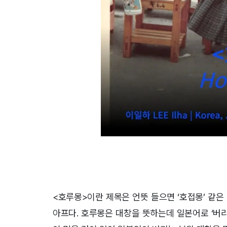
<호루몽>이란 제목은 언뜻 들으면 ‘호접몽’ 같은
아프다. 호루몽은 대창을 뜻하는데 일본어로 ‘버