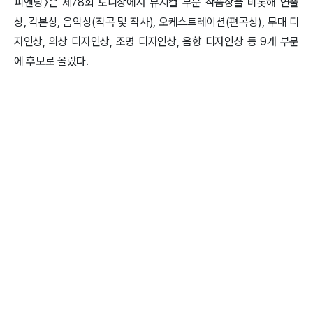
피엔딩〉은 제78회 토니상에서 뮤지컬 부문 작품상을 비롯해 연출
상, 각본상, 음악상(작곡 및 작사), 오케스트레이션(편곡상), 무대 디
자인상, 의상 디자인상, 조명 디자인상, 음향 디자인상 등 9개 부문
에 후보로 올랐다.