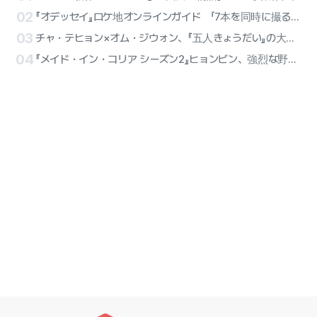
02
『オデッセイ』ロケ地オンラインガイド 「7本を同時に撮る感覚」とマット・デイモン
03
チャ・テヒョン×オム・ジウォン、『五人きょうだい』の大家族夫婦！Netflix映画『復職警察』制作確定
04
『メイド・イン・コリア シーズン2』ヒョンビン、強烈な野望が爆発 『ペク・ギテ』のキャラクタースチル公開