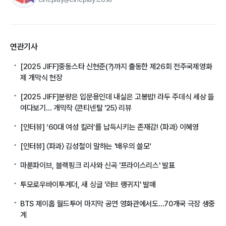
연관기사
[2025 JIFF]중동스타 신현준(?)까지 출동한 제26회 전주국제영화
제 개막식 현장
[2025 JIFF]분량은 입문용인데 내실은 고봉밥! 라두 주데식 세상 들
여다보기… 개막작 〈콘티넨탈 '25〉 리뷰
[인터뷰] ‘60대 여성 킬러’를 납득시키는 존재감! 〈파과〉 이혜영
[인터뷰] 〈파과〉 김성철이 말하는 '배우의 쓸모'
마룬파이브, 블랙핑크 리사와 신곡 '프라이스리스' 발표
투모로우바이투게더, 새 싱글 '러브 랭귀지' 발매
BTS 제이홉 월드투어 마지막 공연 영화관에서도…70개국 극장 생중
계