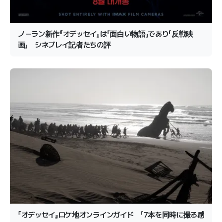
ノーラン新作『オデッセイ』は「面白い物語」であり「反戦映
画」 シネプレイ記者たちの評
『オデッセイ』ロケ地オンラインガイド 「7本を同時に撮る感