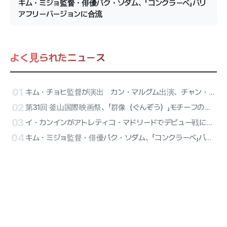
キム・ミジョ監督・俳優パク・ソダム、「コンクラーベ」バリ
アフリーバージョンに合流
よく見られたニュース
01
キム・チョヒ監督が演出 カン・マルグム出演、チャン・ハンジュン監督とキム・ウンヒ脚本の豪華トレーラー その主役は
02
第31回 釜山国際映画祭、「群像（ぐんぞう）」モチーフの公式ポスターを電撃公開
03
イ・カンインがアトレティコ・マドリードでデビュー戦に出陣！ATEEZのサンが始球式、リセーヌのハーフタイム公演が確定
04
キム・ミジョ監督・俳優パク・ソダム、「コンクラーベ」バリアフリーバージョンに合流