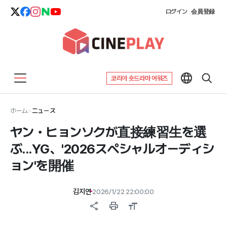
ログイン
会員登録
코리아 숏드라마 어워즈
ホーム
>
ニュース
ヤン・ヒョンソクが直接練習生を選
ぶ...YG、'2026スペシャルオーディシ
ョン'を開催
김지연
2026/1/22 22:00:00
share
print
format_size