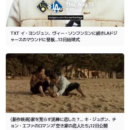
TXT イ・ヨンジュン、ヴィー・ソンフンミンに続きLAドジ
ャースのマウンドに登板…13日始球式
〈新作映画〉家を荒らす泥棒に恋した？… キ・ジュボン、チ
ョン・エファのロマンス「空き家の恋人たち」12日公開