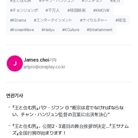
#王と住む男
#チャン・ハンジュン
#ジェチョン
#永月
#チョンリョンポ
#千万人
#韓国映画
#KMOVIE
#KDrama
#エンターテインメント
#ケイカルチャー
#韓流
#KoreanWave
#Hallyu
#KCulture
#Entertainment
James choi
기자
J
artpro@cineplay.co.kr
연관기사
『王と住む男』パク・ジフン ① “断宗は君でなければならな
い、チャン・ハンジュン監督の言葉に出演を決心”
『王と住む男』、公開2・3週目の舞台挨拶が決定…『王サナム
ズ』全国行脚が始まります！