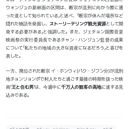
ウォンジュの新林面の区間は、断宗が流刑に向かう際に通
った道として知られている」と述べ、「断宗が休んだ場所など
隠れた物語を発掘し、
ストーリーテリング観光資源
として開
発する必要がある」と強調した。また、ジェチョン国際音楽
映画祭の実行委員長であるチャン・ハンジュン監督の成果
について「私たちの地域の大きな資産になるだろう」と喜びを
表した。
一方、廃位された断宗 イ・ホンウィ(パク・ジフン分)が流刑
地チョンリョンポで村人たちと過ごす最後の時期を扱った映
画
'王と住む男'
は、今週中に
千万人の観客の高地
に達する見
込みである。