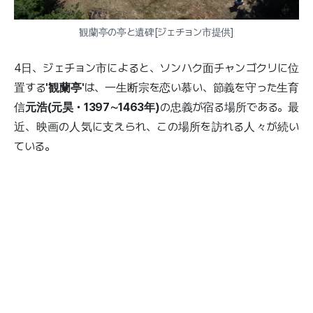
観蘭亭の亭と遺碑[ジェチョン市提供]
4日、ジェチョン市によると、ソンハク面チャンゴクリに位
置する
'観蘭亭'
は、一生断宗を恋い慕い、節義を守った生育
信
元浩(元昊・1397∼1463年)
の忠義が宿る場所である。最
近、映画の人気に支えられ、この場所を訪れる人々が続い
ている。