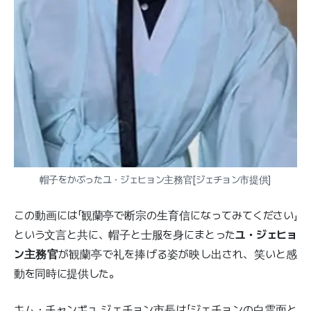
帽子をかぶったユ・ジェヒョン主務官[ジェチョン市提供]
この動画には「観蘭亭で断宗の生育信になってみてください」
という文言と共に、帽子と士服を身にまとった
ユ・ジェヒョ
ン主務官
が観蘭亭で礼を捧げる姿が映し出され、笑いと感
動を同時に提供した。
キム・チャンギュ ジェチョン市長は「ジェチョンの白雲面と