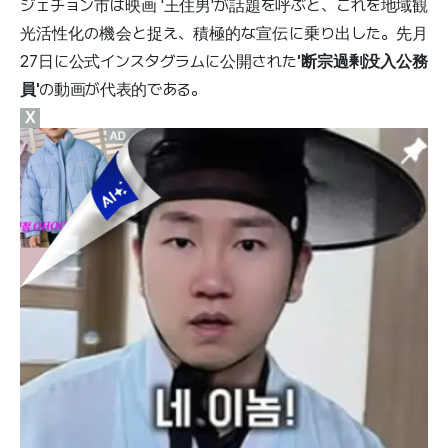
ジェチョン市は映画 '王住男'が話題を呼ぶと、これを地域観
光活性化の機会と捉え、積極的な宣伝に乗り出した。先月
27日に公式インスタグラムに公開された
'断宗過剰没入公務
員'
の動画が代表的である。
X