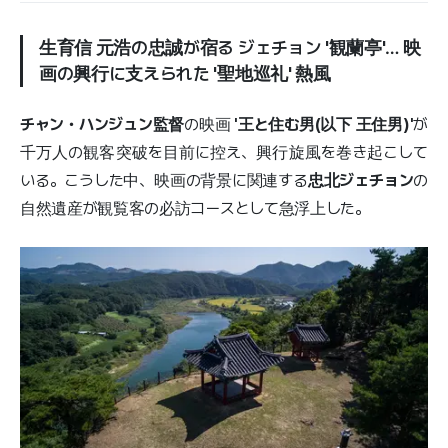
生育信 元浩の忠誠が宿る ジェチョン '観蘭亭'… 映
画の興行に支えられた '聖地巡礼' 熱風
チャン・ハンジュン監督
の映画
'王と住む男(以下 王住男)'
が
千万人の観客突破を目前に控え、興行旋風を巻き起こして
いる。こうした中、映画の背景に関連する
忠北ジェチョン
の
自然遺産が観覧客の必訪コースとして急浮上した。