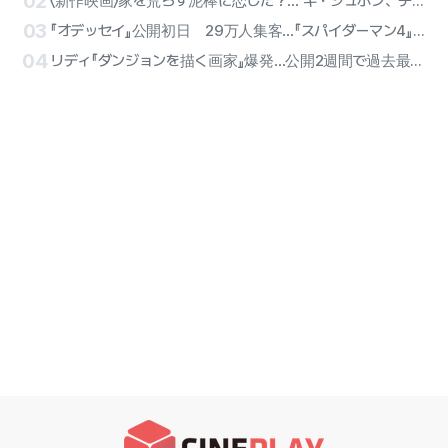
02
〈新作映画〉家を荒らす泥棒に恋した？… キ・ジュボン、チョン・エファのロマンス「空き家の恋人たち」12日公開
03
『オデッセイ』公開初日 29万人集客…『スパイダーマン4』独走を止めて1位
04
リディ『ダンジョンを描く画家』爆発…公開2週間で過去最高売上