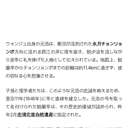
ウォンジュ出身の元浩は、断宗が流刑された
永月チョンリョ
ンポ
方向に流れる西江の岸に壇を築き、朝夕涙を流しなが
ら皇帝に礼を捧げた人物として伝えられている。地図上、観
蘭亭からチョンリョンポまでの距離は約11.4kmに過ぎず、彼
の切なる心を想像させる。
子孫と儒学者たちは、このような元浩の忠誠を称えるため、
憲宗11年(1845年)に亭と遺碑を建立した。元浩の号を取っ
て名付けられた観蘭亭は、その歴史的価値が認められ、昨
年2月
忠清北道自然遺産
に指定された。