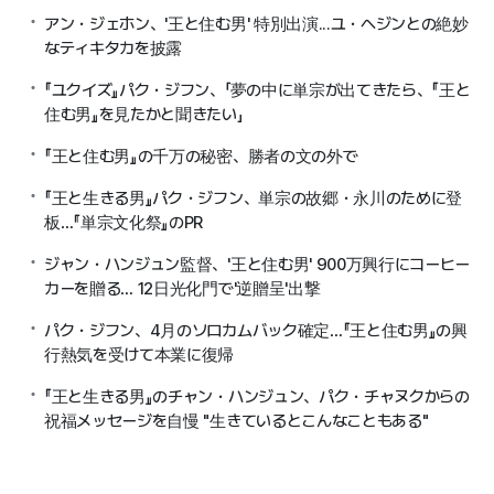
アン・ジェホン、'王と住む男' 特別出演...ユ・ヘジンとの絶妙
なティキタカを披露
『ユクイズ』パク・ジフン、「夢の中に単宗が出てきたら、『王と
住む男』を見たかと聞きたい」
『王と住む男』の千万の秘密、勝者の文の外で
『王と生きる男』パク・ジフン、単宗の故郷・永川のために登
板…『単宗文化祭』のPR
ジャン・ハンジュン監督、'王と住む男' 900万興行にコーヒー
カーを贈る… 12日光化門で'逆贈呈'出撃
パク・ジフン、4月のソロカムバック確定…『王と住む男』の興
行熱気を受けて本業に復帰
『王と生きる男』のチャン・ハンジュン、パク・チャヌクからの
祝福メッセージを自慢 "生きているとこんなこともある"