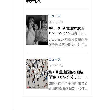
映画人
作品の外でのキム・ジェウォンの親
しみやすい魅力を間近で感じられる
時間を用意し、ファンと交流する
ニュース
予定だ.
2026/8/9
キム・チョヒ監督が演出
カン・マルグム出演、チャ
ン・ハンジュン監督とキ
チェチョン国際音楽映画祭
ム・ウンヒ脚本の豪華トレ
が予告編を公開し、注目を
ーラー その主役は
集めた. 今年開催される第
22回チェチョン国際音楽映
ニュース
画祭は8月7日、公式トレー
ラーを公開した. 今回の公
2026/8/9
式トレーラーは 〈チャンスリ
第31回 釜山国際映画祭、
は廊下（ホール）に余裕が
「群像（ぐんぞう）」モチーフ
少ない〉 キム・チョヒ監督が
の公式ポスターを電撃公開
開幕に向けて準備を進める
演出し、カン・マルグム俳
釜山国際映画祭が、今年の
優とキム・ウンヒ＝チャ
ポスターを公開した. 今年で
ン・ハンジュン夫妻が出演
31回目を迎える釜山国際映
して、陽気なエネルギーを
画祭は、8月7日、第31回
発散した. 霊長類が人間へ
釜山国際映画祭のポスター