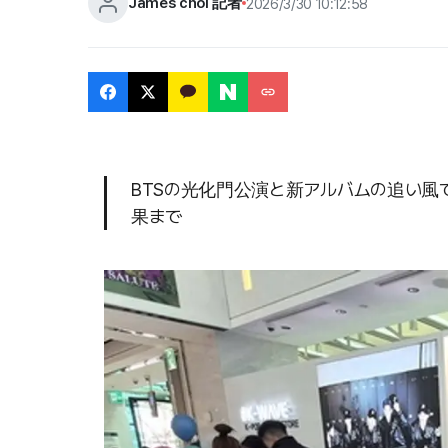
James choi 記者
2026/3/30 10:12:58
BTSの光化門公演と新アルバムの追い風
果まで