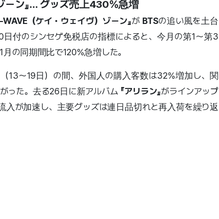
Eゾーン』
… グッズ売上430%急増
K-WAVE（ケイ・ウェイヴ）ゾーン』
が
BTS
の追い風を土台
0日付のシンセゲ免税店の指標によると、今月の第1〜第3
1月の同期間比で120%急増した。
（13〜19日）の間、外国人の購入客数は32%増加し、関
上がった。去る26日に新アルバム
『アリラン』
がラインアップ
流入が加速し、主要グッズは連日品切れと再入荷を繰り返