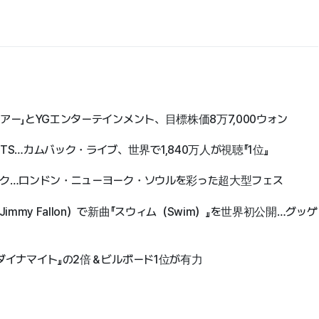
ツアー」とYGエンターテインメント、目標株価8万7,000ウォン
S…カムバック・ライブ、世界で1,840万人が視聴『1位』
バック…ロンドン・ニューヨーク・ソウルを彩った超大型フェス
mmy Fallon）で新曲『スウィム（Swim）』を世界初公開…グッゲ
『ダイナマイト』の2倍＆ビルボード1位が有力