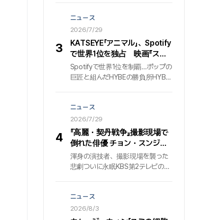
グを突破した. これは『ミューズ』ア
IG@cineplay_kr
ルバム内で、タイトル曲『Who（フ
ニュース
ー）』に続いて2曲目として4億の大
2026/7/29
台を踏んだ記録であり、ジミンの
Spotify個人プロフィールに登録さ
KATSEYE「アニマル」、Spotify
3
れた曲のうち、通算5曲目の4億ス
で世界1位を独占 映画『スパ
トリーミング達成記録でもある. 発
イダーマン：ブランデッド・ニ
Spotifyで世界1位を制覇…ポップの
売後も着実にストリーミング回数
ュー・デイ』公式PR映像の
巨匠と組んだHYBEの勝負所HYBE
を伸ばし、後続トラックとしての揺
BGMに起用
とゲフィン・レコードの共同制作に
るぎない存在感を示している.
よるガールズグループ『KATSEYE』
ニュース
が、世界の音楽市場の勢力図を揺
さぶっている. 彼らの新曲『アニマ
2026/7/29
ル』は、世界最大の音源ストリーミ
『高麗・契丹戦争』撮影現場で
4
ング・プラットフォーム『Spotify』
倒れた俳優 チョン・スンジ
において「トップ・ソング・デビュ
ェ…2年の闘病の末に47歳で
渾身の演技者、撮影現場を襲った
ー・グローバル」部門で1位を獲得
死去
悲劇ついに永眠KBS第2テレビの大
し、圧倒的な波及力を証明した.
型時代劇 『高麗・契丹戦争』の撮影
29日、HYBEレーベルズの発表によ
現場で、突然倒れていた俳優 『チョ
ると、『アニマル』は先月24日から
ニュース
ン・スンジェ』が、ついに病床から
26日までの集計で、Spotifyの「ト
起き上がることができなかった. 享
2026/8/3
ップ・ソング・デビュー・グローバ
年47歳. 約2年にわたる熾烈な闘病