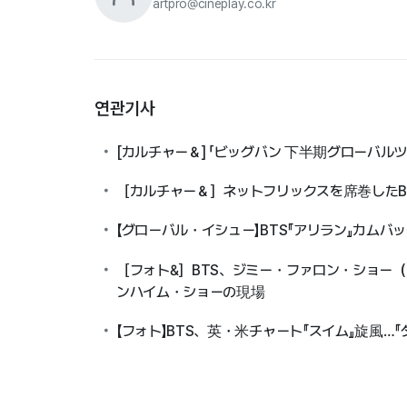
artpro@cineplay.co.kr
연관기사
[カルチャー＆] 「ビッグバン 下半期グローバル
［カルチャー＆］ネットフリックスを席巻したBT
【グローバル・イシュー】BTS『アリラン』カム
［フォト&］BTS、ジミー・ファロン・ショー（Ji
ンハイム・ショーの現場
【フォト】BTS、英・米チャート『スイム』旋風…