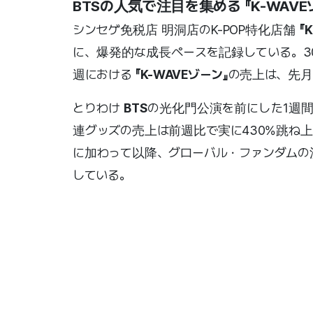
BTS
の人気で注目を集める
『K-WAV
シンセゲ免税店 明洞店のK-POP特化店舗
『
に、爆発的な成長ペースを記録している。3
週における
『K-WAVEゾーン』
の売上は、先月
とりわけ
BTS
の光化門公演を前にした1週間
連グッズの売上は前週比で実に430%跳ね
に加わって以降、グローバル・ファンダムの
している。