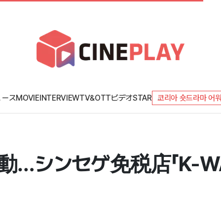
ュース
MOVIE
INTERVIEW
TV&OTT
ビデオ
STAR
코리아 숏드라마 어
動…シンセゲ免税店「K-W