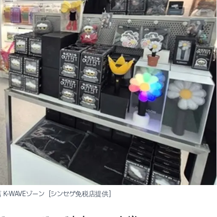
 K-WAVEゾーン［シンセゲ免税店提供］