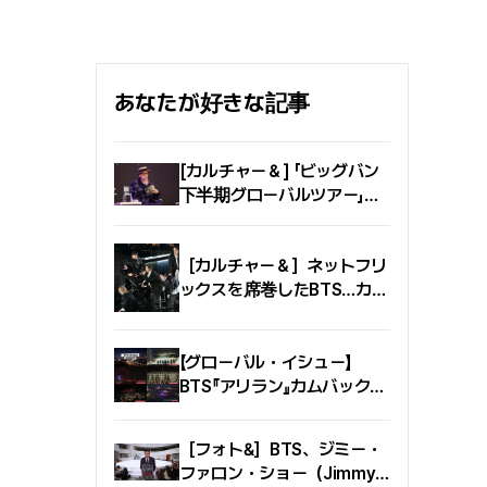
と進化してきた行列にたと
を公開した. 今回の公式ポ
えて、映画に至るまでの旅
スターは、第2回釜山国際
をコメディとして描き出し
映画祭から美術監督として
た第22回チェチョン国際音
活動し、ポスターとフェス
楽映画祭のトレーラーは、
あなたが好きな記事
ティバルの会場空間をデザ
独特の発想とユーモアによ
インしてきたチェ・スンデ
って、映画祭が伝える慰め
美術監督が企画およびデザ
と希望を盛り込んだ. 「大げ
[カルチャー＆] 「ビッグバン
インを担当した. 「群像（ぐ
さな宣言の代わりに、たく
下半期グローバルツアー」と
んぞう）」を中核モチーフに
らみめいた冗談ひとつで、
YGエンターテインメント、
掲げた第31回釜山国際映画
映画祭が創作者にとってど
目標株価8万7,000ウォン
祭のポスターは、話題を呼
んな意味を持つのかを伝え
［カルチャー＆］ネットフリ
ぶ数多くの出会いと瞬間を
たかった」というキム・チョ
ックスを席巻したBTS…カム
象徴する多彩な観客の姿を
ヒ監督の願いは、映画監督
具現化した. 各自の方法で
バック・ライブ、世界で
を夫に持つある女性の背中
フェスティバルを体験する
1,840万人が視聴『1位』
に22年目に挿され続け
観客たちの物語を一つの風
【グローバル・イシュー】
た“ストロー”として昇華さ
景として収めることで、数
BTS『アリラン』カムバック…
れた.
多くの観客の経験が集ま
ロンドン・ニューヨーク・ソ
り、ようやく一つの映画祭
ウルを彩った超大型フェス
［フォト&］BTS、ジミー・
が完成するというメッセー
ジを伝える. 第31回釜山国
ファロン・ショー（Jimmy