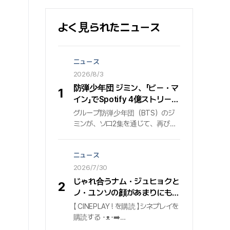
よく見られたニュース
ニュース
2026/8/3
防弾少年団 ジミン、「ビー・マ
1
イン」でSpotify 4億ストリーミ
ング突破…止まらないグローバ
グループ防弾少年団（BTS）のジ
ル音源パワー
ミンが、ソロ2集を通じて、再びグ
ローバル音源プラットフォームで圧
倒的な波及力を証明している. 個人
ニュース
通算5度目の4億の大台を踏んだ「ビ
ー・マイン」 先月7月31日時点で、
2026/7/30
ジミンの2集アルバム『ミューズ
じゃれ合うナム・ジュヒョクと
2
（MUSE）』に収録された『ビー・マ
ノ・ユンソの顔があまりにも似
イン（Be Mine）』が、世界最大の
合う #東宮 #Netflix
【 CINEPLAY ! を購読 】シネプレイを
音源プラットフォームSpotify（ス
購読する ･ᴥ･➡️
ポティファイ）で4億ストリーミン
http://bit.ly/w_cineplay➡️