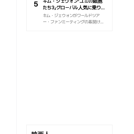
ル」チャート首位に到達した. 当該
キム・ジェウォン「ユミの細胞
5
生活に終止符を打った出来事は、
指標は世界の新規リリース曲を対
たち3」グローバル人気に乗り
一般の人々や放送界に重い悲しみ
象としており、1位はもちろん、参
初のワールドツアー・ファンミ
キム・ジェウォンがワールドツア
を残した. 29日、放送界によると、
入障壁の高い米国市場を反映する
ーティング 台湾で幕開け
ー・ファンミーティングの幕開けを
故人はこの日、永遠の眠りにつ
「トップ・ソング・デビュー・アメリ
飾る. 俳優キム・ジェウォンは、8
き、安らかな最期を迎えた. これに
カ」チャートでも2位を記録する快挙
月30日、台湾・台北で「2026 KIM
先立ち 『チョン・スンジェ』は2024
となった.
JAE WON WORLD TOUR
年、スウォンのドラマのセット場で
FANMEETING Episode 1 : The
『高麗・契丹戦争』の撮影待機中、
Present in Taipei」を開催し、ファ
『脳出血』で意識を失い倒れている
ンと対面する. 同ファンミーティン
ところを発見された. 刹那を争う状
グは、昨年ソウルで行った初の単
況の中で病院へ緊急搬送され緊急
独ファンミーティングを大成功に収
手術を受けたが、長い死闘の末
めた後、初めて実施する海外ファ
に、ついにファンのもとへ戻ること
ンミーティングで、台湾および近隣
ができなかった. 2004年の韓国映
地域のファンから大きな期待を集
画史に一つの画期を刻んだ大作
めている. 特に今年、tvNオリジナ
『太極旗はためく』でデビューした故
ル・シリーズ 〈ユミの細胞たち シー
人は、黙々と自らの演技哲学を磨
ズン3〉でシン・スンロク役を務め、
いてきた.
国内外の視聴者から多くの愛を受
けてきたキム・ジェウォンは、さま
ざまなトークやコーナーを通じて、