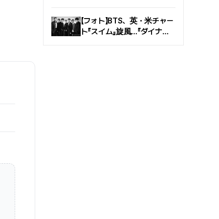
際映画祭は、10月6日
Fallon）で新曲『スウィム
（火）から10月15日（木）
（Swim）』を世界初公開…
【フォト】BTS、英・米チャー
まで、映画の殿堂一帯で10
グッゲンハイム・ショーの現
ト『スイム』旋風…『ダイナマ
日間開催される. 開幕式
場
イト』の2倍＆ビルボード1位
は、俳優キム・ミンハが単
が有力
独MCを務める.