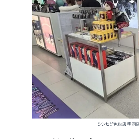
シンセゲ免税店 明洞店