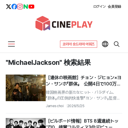
ログイン
会員登録
코리아 숏드라마 어워즈
"MichaelJackson" 検索結果
［連休の映画館］チョン・ジヒョン×ヨ
ン・サンホ『群体』 公開4日で100万人
突破…今年最短記録
韓国映画界の新たなヒット・パラダイム、
『群体』の圧倒的快進撃『ヨン・サンホ』監督の
独自のディストピア世界観と 『チョン・ジヒョ
James choi
2026/5/25
ン』の代えがたい掌握力が生み出し...
［ビルボード情報］BTS 8週連続トッ
プ10…後輩コルティス3位デビュー