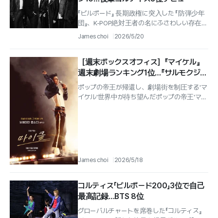
『ビルボード』 長期政権に突入した 『防弾少年
団』、K-POP絶対王者の名にふさわしい存在感
グローバル最上位のグループ 『防弾少年団』の
James choi
2026/5/20
正規5集...
［週末ボックスオフィス］『マイケル』
週末劇場ランキング1位…『サルモクジ』
韓国ホラー興行新記録
ポップの帝王が帰還し、劇場街を制圧する'マ
イケル'世界中が待ち望んだポップの帝王'マイ
ケル・ジャクソン'の伝記映画'マイケル'が公開
初週末のボックスオフィスで頂...
James choi
2026/5/18
コルティス「ビルボード200」3位で自己
最高記録…BTS 8位
グローバルチャートを席巻した『コルティス』