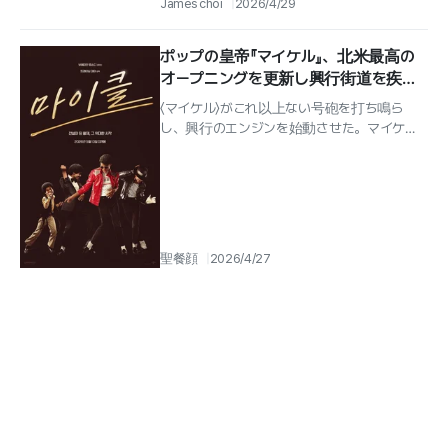
James choi
2026/4/29
生涯に焦点を当てた伝記映画...
ポップの皇帝『マイケル』、北米最高の
オープニングを更新し興行街道を疾
走…ワールド・ボックスオフィス2億ド
〈マイケル〉がこれ以上ない号砲を打ち鳴ら
ル突破
し、興行のエンジンを始動させた。マイケ
ル・ジャクソンの“ひとり立ち”を描く伝記映
画 映画 〈マイケル〉...
聖餐顔
2026/4/27