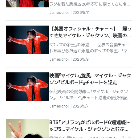
ラダを着た悪魔2』20年ぶりに戻ってきた名作
のカムバックに、映画館は熱い反響を見せた.
James choi
2026/5/11
［英国オフィシャル・チャート］ 帰っ
てきたマイケル・ジャクソン、映画の大
ヒットで英チャート1位独占…K-POP人
『ポップの帝王』の帰還――世界の音楽チャー
気も継続
トを再び飲み込む永遠のポップの帝王、『マイ
ケル・ジャクソン』の神話が、また書き換えら
James choi
2026/5/9
れている.
映画『マイケル』旋風…マイケル・ジャク
ソン『ビルボード』チャートを逆走
伝記映画の公開効果… 『マイケル・ジャクソ
ン』、 『ビルボード』チャート逆走の伝説伝記映
画 『マイケル』の北米公開を追い風に、 『ポッ
James choi
2026/5/7
プの帝王』...
BTS『アリラン』がビルボード6週連続ト
ップ5…マイケル・ジャクソンと並ぶ、
K-POPの“いま”のアイコンとポップの