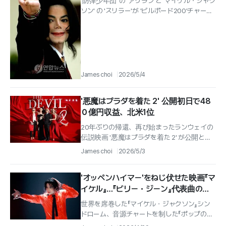
'防弾少年団' の 'アリラン'と 'マイケル・ジャク
伝説が共存
ソン' の 'スリラー'が 'ビルボード200'チャート
の最上位圏を同時に飾った.
James choi
2026/5/4
'悪魔はプラダを着た 2' 公開初日で48
０億円収益、北米1位
20年ぶりの帰還、再び始まったランウェイの
伝説映画 '悪魔はプラダを着た 2' が公開と同
時に '北米ボックスオフィス' 1位を奪還し、興
James choi
2026/5/3
行の追い風を巻き起こす...
'オッペンハイマー'をねじ伏せた映画『マ
イケル』…『ビリー・ジーン』代表曲のリ
バイバル旋風
世界を席巻した『マイケル・ジャクソン』シン
ドローム、音源チャートを制した『ポップの帝
王』『ポップの帝王』 『マイケル・ジャクソン』の