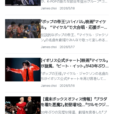
が、K-POPの新たな節目を提示グループ『コル
ティス』が2枚目のミニアルバム『グリーングリ
James choi
2026/5/18
ーン（GREENGREEN）...
「ポップの帝王リバイバル」映画『マイケ
ル』 “マイケル”で大合唱・応援ボード
上映会が続々、コンサート会場の震え
伝説的なポップの帝王、『マイケル・ジャクソ
そのまま！
ン』の名曲を劇場でみんなで歌って楽しめる特
別な上映会が開催される。配給会社ユニバー
James choi
2026/5/17
サル・ピクチャーズは、映画『マイケル...
【イギリス公式チャート】映画『マイケル』
が旋風、「ビート・イット」が43年ぶり
に英チャートTOP5
「ポップの王様」マイケル・ジャクソンの名曲た
ちがイギリス公式チャートを再び席巻してい
る。彼の生涯を描いた伝記映画『マイケル』の
James choi
2026/5/16
公開に後押しされ、ジャクソンの代表...
［週末ボックスオフィス情報］『プラダ
を着た悪魔2』初登場1位…『サルモクジ』
歴代ホラー2位
20年ぶりの完璧な帰還、劇場を席巻した『プ