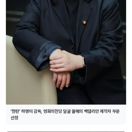
'한란' 하명미 감독, 영화의전당 달굴 올해의 벡델리안 제작자 부문
선정