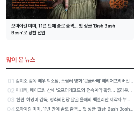
오마이걸 미미, 11년 만에 솔로 출격… 첫 싱글 'Bish Bash
Bosh'로 당찬 선언
많이 본 뉴스
01
김미조 감독·배우 박소담, 스릴러 영화 '콘클라베' 배리어프리버전 합류
02
이대휘, 웨이크원 산하 '오프더레코드'와 전속계약 확정… 올라운더 아티스트 솔로 2막 시작
03
'한란' 하명미 감독, 영화의전당 달굴 올해의 벡델리안 제작자 부문 선정
04
오마이걸 미미, 11년 만에 솔로 출격… 첫 싱글 'Bish Bash Bosh'로 당찬 선언