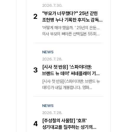
마침내 두 번째 장을 연다. 월트디즈니
2026. 7. 30.
컴퍼니 코리아는 다음 달 9일 '메이드
"부모가 너무했다?" 25년 갇힌
2
인 코리아2'의 전 세계 동시 첫 공개를
조현병 누나 기록한 후지노 감독의
공식화하며 웰메이드 누아르의 귀환을
속사정
'어떻게 해야 했을까. ' 25년의 은둔…
알렸다. 격동의 1970년대를 관통했던
의사 부모의 뼈아픈 선택일본 55회
전작은 낮에는 중앙정보부 요원, 밤에는
연속 매진 화제작, 1980년대 정신과
밀수업자라는 극단적 이중생활을
의료 현실과 가족의 딜레마 조명비극의
소화한 백기태('현빈' 분)와 그를 쫓는
NEWS
단면을 넘어선 성찰, 카메라가 응시한
집념의 검사 장건영('정우성' 분)의 숨
가족의 이면"부모의 대처가 가혹했다는
2026. 7. 28.
막히는 혈투를 그렸다. 압도적인
비판이 지배적이었다. 그러나 과연 이
몰입감과 탄탄한 서사로 국내외 평단의
[시사 첫 반응] '스파이더맨:
3
비극의 책임이 온전히 그들에게만 있는
찬사를 받으며 K-콘텐츠의 위상을 높인
브랜드 뉴 데이' 씨네플레이 기자
것일까. " 25년이라는 긴 세월 동안
바 있다.
별점
[시사 첫 반응]〈스파이더맨: 브랜드 뉴
세상과 단절된 채 살아온 조현병 환자
데이〉가 내일 개봉합니다. 영화
누나의 궤적을 좇은 다큐멘터리 영화
〈스파이더맨: 브랜드 뉴 데이〉는
'어떻게 해야 했을까. '의 '후지노
〈스파이더맨: 노 웨이 홈〉 사건으로
도모아키' 감독은 단호한 어조로
NEWS
모두에게 잊힌 ‘피터 파커’ 가 자신의
반문한다. 그는 가족의 치부를 스크린에
정체를 기억하는 의문의 적의 등장과
2026. 7. 28.
투사한 목적이 부모에 대한 단죄가
DNA 변이로 통제 불가능한 힘을
아님을 명확히 했다. 오히려 현재
[주성철의 사물함] '호프'
4
얻으며 더 깊은 혼란에 빠진 가운데,
진행형인 사회적 고립과 정신질환자
성기대교를 질주하는 성기의
소중한 이들을 지키기 위해 새로운