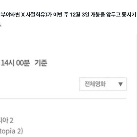
부야사변 X 사멸회유〉가 이번 주 12월 3일 개봉을 앞두고 동시기
.