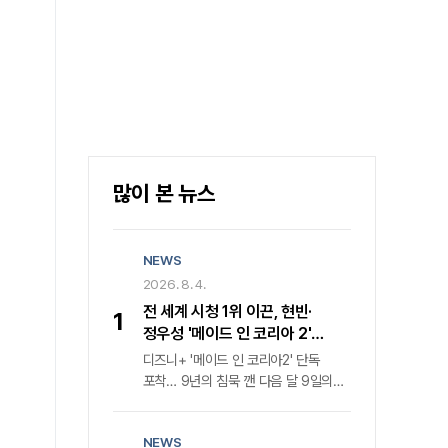
많이 본 뉴스
NEWS
2026. 8. 4.
전 세계 시청 1위 이끈, 현빈·
1
정우성 '메이드 인 코리아 2'
귀환… 디즈니+ 내달 9일 공개
디즈니+ '메이드 인 코리아2' 단독
포착… 9년의 침묵 깬 다음 달 9일의
반전지난해 전 세계를 강타하며 '디즈니
+' 한국 오리지널 콘텐츠 글로벌 시청률
NEWS
1위를 거머쥔 '메이드 인 코리아'가