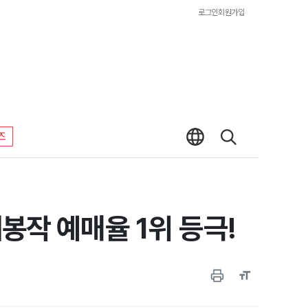
로그인
회원가입
즈
봉작 예매율 1위 등극!