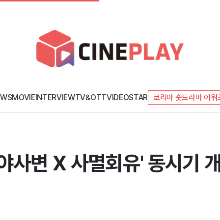
EWS
MOVIE
INTERVIEW
TV&OTT
VIDEO
STAR
코리아 숏드라마 어워
야사변 X 사멸회유' 동시기 개