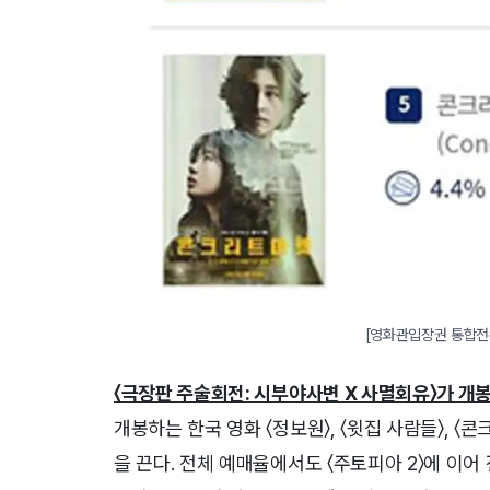
[영화관입장권 통합전산망
〈극장판 주술회전: 시부야사변 X 사멸회유〉가 개
개봉하는 한국 영화 〈정보원〉, 〈윗집 사람들〉, 〈
을 끈다. 전체 예매율에서도 〈주토피아 2〉에 이어