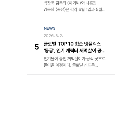
돌봄의 사각지대를 공론화하기 위한
트러커캡을 통해 '황해' '곡성' 다시
박찬욱 감독의 〈아가씨〉와 나홍진
위협에 맞서는 액션 블록버스터인데요.
치열한 기록임을 강조한다.
보기
감독의 〈곡성〉은 각각 6월 1일과 5월
씨네플레이 기자들이 시사회에서
12일, 같은 해인 2016년 개봉했다.
영화를 미리 관람한 후기를 전합니다.
공교롭게도 그해 각각 칸영화제
NEWS
경쟁부문과 비경쟁부문에 초청됐을
뿐만 아니라, 흥행 역시 각각 429만
2026. 8. 2.
명과 687만 명을 동원했다. 그래서
글로벌 TOP 10 휩쓴 넷플릭스
5
당시 전 직장에서 두 감독을 모시고
'동궁', 인기 캐릭터 꺼먹살이 공식
대담을 진행한 적 있다. 나홍진 감독이
굿즈 전격 발매
인기몰이 중인 꺼먹살이가 공식 굿즈로
〈곡성〉을 준비하며 박찬욱 감독에게
돌아올 예정이다. 글로벌 신드롬
완성된 시나리오에 대한 조언을
넷플릭스 신작 속 마스코트의 탄생
구했다는 것은 널리 알려진 사실인데,
넷플릭스는 최근 공개한 드라마 〈동궁〉
대담 당일 나홍진 감독은 심지어
속 캐릭터 꺼먹살이에 관한 여러 정보를
꼼꼼하게 조언해준 박찬욱 감독의
공개했다. 그중 화제를 모은 건 오는
메모를 액자로 만들어 가져오기도 했다.
8월 무신사 드롭 을 통해 꺼먹살이 키링
그 종이에 메모만 있고 사인이 없어서
5종과 무신사 스탠다드 컬래버 티셔츠
“박찬욱 감독님이 썼다는 걸 증명할 수
2종이 발매될 예정이란 발표였다.
없다”는 이유로, 굳이 사인을 받기 위해
꺼먹살이는 〈동궁〉 속 캐릭터로 귀천 역
가져온 것이다.​
남주혁을 졸졸 따라다니는 귀매이다.
공포 스릴러 장르 속 분위기 환기하는
특별한 매력 〈동궁〉은 조선시대를