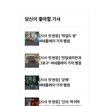
가능한 멤버만 참석한다'는
가장 빛나는 궤적을 남긴
문장으로 멤버들 또한 난감한
'아비정전'이 '4K
상황을 겪었다. 발표 직후
리마스터링'으로 스크린에
미국에 있는 것으로 포착된
당신이 좋아할 기사
귀환한다. 영화 수입사
로제는 회사를 통해 “해당
엔케이컨텐츠는 "다음 달 12일,
일정을 우선 순위로 두고
압도적인 해상도로 복원된
있다”며 입장을 밝혀야 했으며,
버전을 국내 극장가에
[시사 첫 반응] '와일드 씽'
7일 오전 행사 불참 보도가
재개봉한다"고 7일 공식
씨네플레이 기자 별점
이어졌던 리사 역시
발표했다. 1990년 첫선을 보인
YG엔터테인먼트를 통해 다시
'아비정전'은 지독한
한번 참석 확정을 발표해야
허무주의에 빠진 청년 아비
했다.
[시사 첫 반응] '만달로리안과
('장국영' 분)의 방황과 엇갈린
그로구' 씨네플레이 기자 별점
사랑을 밀도 있게 조명한
마스터피스다. 당대 아시아
영화계의 지형도를 바꾼 거장
'왕가위' 감독의 독보적
[시사 첫 반응] '군체'
탐미주의가 집약된 작품으로,
씨네플레이 기자 별점
지금도 수많은 시네필의
바이블로 회자된다.
[시사 첫 반응] '신사: 악귀의