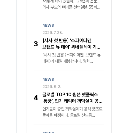
'어떻게 해야 했을까. ' 25년의 은둔…
알렸다. 격동의 1970년대를 관통했던
의사 부모의 뼈아픈 선택일본 55회
전작은 낮에는 중앙정보부 요원, 밤에는
연속 매진 화제작, 1980년대 정신과
밀수업자라는 극단적 이중생활을
의료 현실과 가족의 딜레마 조명비극의
소화한 백기태('현빈' 분)와 그를 쫓는
NEWS
단면을 넘어선 성찰, 카메라가 응시한
집념의 검사 장건영('정우성' 분)의 숨
가족의 이면"부모의 대처가 가혹했다는
2026. 7. 28.
막히는 혈투를 그렸다. 압도적인
비판이 지배적이었다. 그러나 과연 이
몰입감과 탄탄한 서사로 국내외 평단의
[시사 첫 반응] '스파이더맨:
3
비극의 책임이 온전히 그들에게만 있는
찬사를 받으며 K-콘텐츠의 위상을 높인
브랜드 뉴 데이' 씨네플레이 기자
것일까. " 25년이라는 긴 세월 동안
바 있다.
별점
[시사 첫 반응]〈스파이더맨: 브랜드 뉴
세상과 단절된 채 살아온 조현병 환자
데이〉가 내일 개봉합니다. 영화
누나의 궤적을 좇은 다큐멘터리 영화
〈스파이더맨: 브랜드 뉴 데이〉는
'어떻게 해야 했을까. '의 '후지노
〈스파이더맨: 노 웨이 홈〉 사건으로
도모아키' 감독은 단호한 어조로
NEWS
모두에게 잊힌 ‘피터 파커’ 가 자신의
반문한다. 그는 가족의 치부를 스크린에
정체를 기억하는 의문의 적의 등장과
2026. 8. 2.
투사한 목적이 부모에 대한 단죄가
DNA 변이로 통제 불가능한 힘을
아님을 명확히 했다. 오히려 현재
글로벌 TOP 10 휩쓴 넷플릭스
4
얻으며 더 깊은 혼란에 빠진 가운데,
진행형인 사회적 고립과 정신질환자
'동궁', 인기 캐릭터 꺼먹살이 공식
소중한 이들을 지키기 위해 새로운
돌봄의 사각지대를 공론화하기 위한
굿즈 전격 발매
인기몰이 중인 꺼먹살이가 공식 굿즈로
위협에 맞서는 액션 블록버스터인데요.
치열한 기록임을 강조한다.
돌아올 예정이다. 글로벌 신드롬
씨네플레이 기자들이 시사회에서
넷플릭스 신작 속 마스코트의 탄생
영화를 미리 관람한 후기를 전합니다.
넷플릭스는 최근 공개한 드라마 〈동궁〉