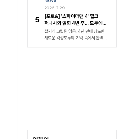
NEWS
속 캐릭터 꺼먹살이에 관한 여러 정보를
공개했다. 그중 화제를 모은 건 오는
2026. 7. 29.
8월 무신사 드롭 을 통해 꺼먹살이 키링
[포토&] '스파이더맨 4' 헐크·
5
5종과 무신사 스탠다드 컬래버 티셔츠
퍼니셔와 얽힌 4년 후… 모두에게
2종이 발매될 예정이란 발표였다.
잊힌 영웅 '홀로서기'
철저히 고립된 영웅, 4년 만에 당도한
꺼먹살이는 〈동궁〉 속 캐릭터로 귀천 역
새로운 각성모두의 기억 속에서 완벽히
남주혁을 졸졸 따라다니는 귀매이다.
소거된 스파이더맨 피터 파커('톰
공포 스릴러 장르 속 분위기 환기하는
홀랜드' 분)가 4년의 침묵을 깨고
특별한 매력 〈동궁〉은 조선시대를
귀환했다. 개봉 전부터 예매 관객 83만
배경으로 왕가의 핏줄이 의문의 죽음을
명을 돌파하며 올해 극장가 최고
당하는 저주에 맞서는 귀천과 궁녀 생강
기대작으로 자리매김한 '스파이더맨:
역 노윤서의 이야기를 다뤘다.
브랜드 뉴 데이'(이하 '스파이더맨 4')가
그 거대한 서막을 연다. 철저한 고립
속에 남겨진 피터 파커의 일상은
처절하다. 가족과 친구의 온기는
사라졌고, 그의 스마트폰을 채우는 것은
오직 차가운 범죄 발생 알림뿐이다.
'스파이더맨 4'는 전작 '스파이더맨: 노
웨이 홈'(2021)에서 다중 우주의 붕괴를
막고자 스스로 존재를 지워버린 한
소년의 비극적 결단, 그 이후의 궤적을