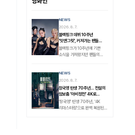
영화인
묵직하게 추적한다.
NEWS
2026. 8. 7.
블랙핑크 데뷔 10주년
'밋앤그릿', 커져가는 팬들
불만… 완전체 참석에도 진통
블랙핑크가 10주년에 기쁜
소식을 가져왔지만 팬들의
불만이 날로 커져가고 있다.
그룹 블랙핑크(지수, 제니,
NEWS
로제, 리사)는 8월 8일, 데뷔
10주년을 맞이한다. 이에
2026. 8. 7.
팬들과 만나는 '데뷔 10주년
장국영 탄생 70주년… 전설의
밋앤그릿(Meet&Greet)'
맘보춤 '아비정전' 4K로
행사를 발표했지만 해당 행사는
돌아온다
'장국영' 탄생 70주년, '4K
시간 및 장소 미지정,
리마스터링'으로 완벽 복원된
40명이란 적은 참여인원,
'왕가위'의 마스터피스홍콩
행사에 참석하는 멤버 미정이란
영화계의 영원한 별, 고(故)
다소 무성의한 내용으로 팬들의
'장국영'의 탄생 70주년을
불만을 샀다. 특히 '일정이
기념해 그의 필모그래피 중