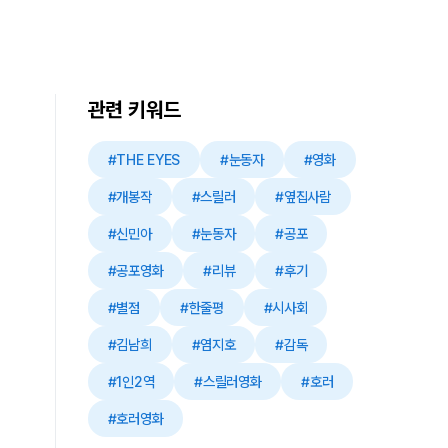
관련 키워드
#THE EYES
#눈동자
#영화
#개봉작
#스릴러
#옆집사람
#신민아
#눈동자
#공포
#공포영화
#리뷰
#후기
#별점
#한줄평
#시사회
#김남희
#염지호
#감독
#1인2역
#스릴러영화
#호러
#호러영화