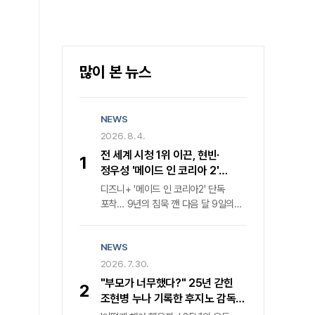
많이 본 뉴스
NEWS
2026. 8. 4.
전 세계 시청 1위 이끈, 현빈·
1
정우성 '메이드 인 코리아 2'
귀환… 디즈니+ 내달 9일 공개
디즈니+ '메이드 인 코리아2' 단독
포착… 9년의 침묵 깬 다음 달 9일의
반전지난해 전 세계를 강타하며 '디즈니
+' 한국 오리지널 콘텐츠 글로벌 시청률
NEWS
1위를 거머쥔 '메이드 인 코리아'가
마침내 두 번째 장을 연다. 월트디즈니
2026. 7. 30.
컴퍼니 코리아는 다음 달 9일 '메이드
"부모가 너무했다?" 25년 갇힌
2
인 코리아2'의 전 세계 동시 첫 공개를
조현병 누나 기록한 후지노 감독의
공식화하며 웰메이드 누아르의 귀환을
속사정