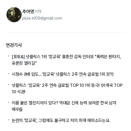
추아영
기자
pluie.et09@gmail.com
연관기사
[포토&] 넷플릭스 1위 '참교육' 홍종찬 감독 인터뷰 "폭력은 판타지,
공론장 열리길"
시청수 8배 압도…'참교육' 넷플릭스 2주 연속 글로벌 1위 장악
넷플릭스 ‘참교육’ 2주 연속 글로벌 TOP 10 1위 등극! 91개국 TOP
10 석권!
이름 붙은 챌린지까지 있다? 역대급 신체 능력 보여준 한국 남자
배우들
논란의 '참교육', 그럼에도 불구하고 저의 최애 에피소드는요.