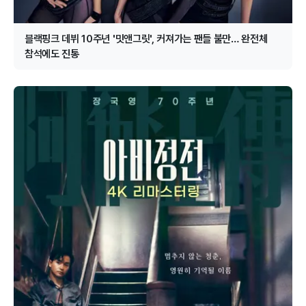
블랙핑크 데뷔 10주년 '밋앤그릿', 커져가는 팬들 불만… 완전체
참석에도 진통