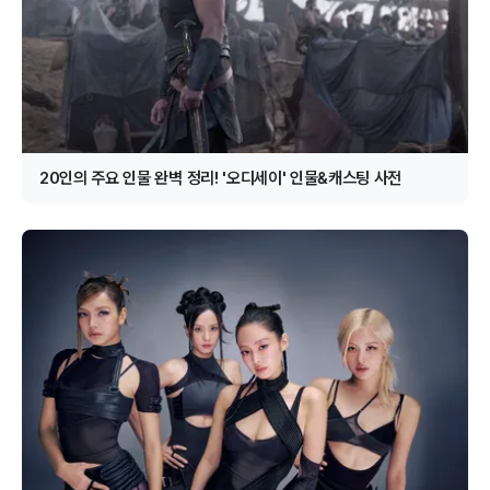
20인의 주요 인물 완벽 정리! '오디세이' 인물&캐스팅 사전