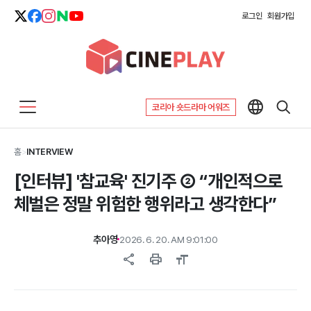
로그인
회원가입
코리아 숏드라마 어워즈
홈
>
INTERVIEW
[인터뷰] '참교육' 진기주 ② “개인적으로
체벌은 정말 위험한 행위라고 생각한다”
추아영
2026. 6. 20. AM 9:01:00
share
print
format_size