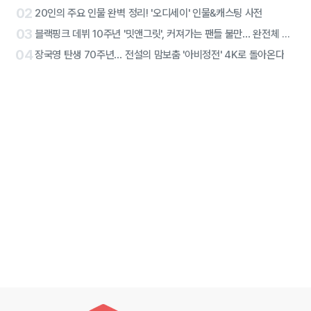
02
20인의 주요 인물 완벽 정리! '오디세이' 인물&캐스팅 사전
03
블랙핑크 데뷔 10주년 '밋앤그릿', 커져가는 팬들 불만… 완전체 참석에도 진통
04
장국영 탄생 70주년… 전설의 맘보춤 '아비정전' 4K로 돌아온다