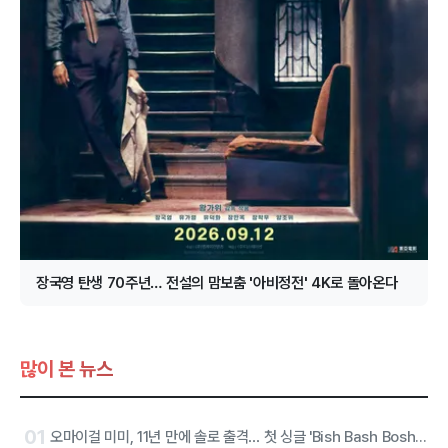
장국영 탄생 70주년… 전설의 맘보춤 '아비정전' 4K로 돌아온다
많이 본 뉴스
01
오마이걸 미미, 11년 만에 솔로 출격… 첫 싱글 'Bish Bash Bosh'로 당찬 선언