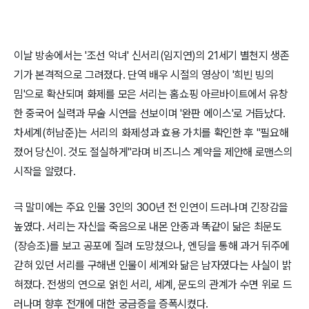
이날 방송에서는 '조선 악녀' 신서리(임지연)의 21세기 별천지 생존
기가 본격적으로 그려졌다. 단역 배우 시절의 영상이 '희빈 빙의
밈'으로 확산되며 화제를 모은 서리는 홈쇼핑 아르바이트에서 유창
한 중국어 실력과 무술 시연을 선보이며 '완판 에이스'로 거듭났다.
차세계(허남준)는 서리의 화제성과 효용 가치를 확인한 후 "필요해
졌어 당신이. 것도 절실하게"라며 비즈니스 계약을 제안해 로맨스의
시작을 알렸다.
극 말미에는 주요 인물 3인의 300년 전 인연이 드러나며 긴장감을
높였다. 서리는 자신을 죽음으로 내몬 안종과 똑같이 닮은 최문도
(장승조)를 보고 공포에 질려 도망쳤으나, 엔딩을 통해 과거 뒤주에
갇혀 있던 서리를 구해낸 인물이 세계와 닮은 남자였다는 사실이 밝
혀졌다. 전생의 연으로 얽힌 서리, 세계, 문도의 관계가 수면 위로 드
러나며 향후 전개에 대한 궁금증을 증폭시켰다.