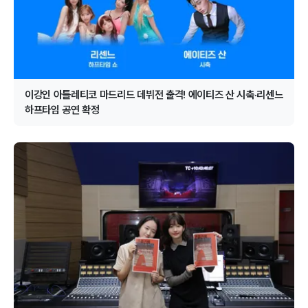
이강인 아틀레티코 마드리드 데뷔전 출격! 에이티즈 산 시축·리센느
하프타임 공연 확정