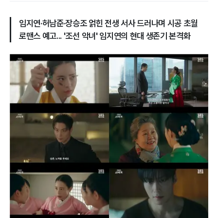
임지연·허남준·장승조 얽힌 전생 서사 드러나며 시공 초월
로맨스 예고... '조선 악녀' 임지연의 현대 생존기 본격화