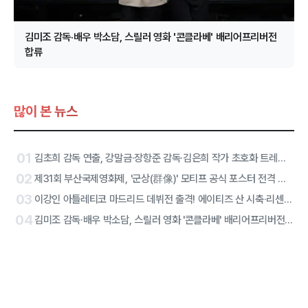
김미조 감독·배우 박소담, 스릴러 영화 '콘클라베' 배리어프리버전
합류
많이 본 뉴스
01
김초희 감독 연출, 강말금·장항준 감독·김은희 작가 초호화 트레일러, 그 주인공은
02
제31회 부산국제영화제, '군상(群像)' 모티프 공식 포스터 전격 공개
03
이강인 아틀레티코 마드리드 데뷔전 출격! 에이티즈 산 시축·리센느 하프타임 공연 확정
04
김미조 감독·배우 박소담, 스릴러 영화 '콘클라베' 배리어프리버전 합류