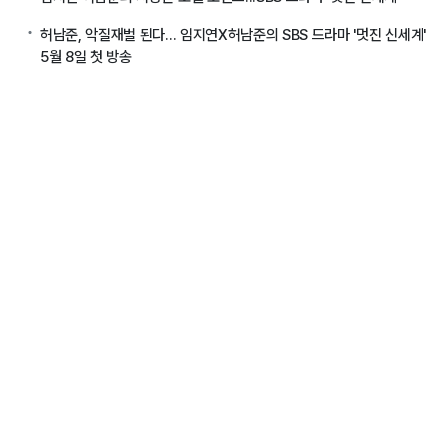
허남준, 악질재벌 된다... 임지연X허남준의 SBS 드라마 '멋진 신세계'
5월 8일 첫 방송