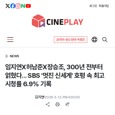
로그인
회원가입
코리아 숏드라마 어워즈
홈
>
NEWS
임지연X허남준X장승조, 300년 전부터
얽혔다... SBS '멋진 신세계' 호평 속 최고
시청률 6.9% 기록
김지연
2026. 5. 12. PM 4:30:00
share
print
format_size