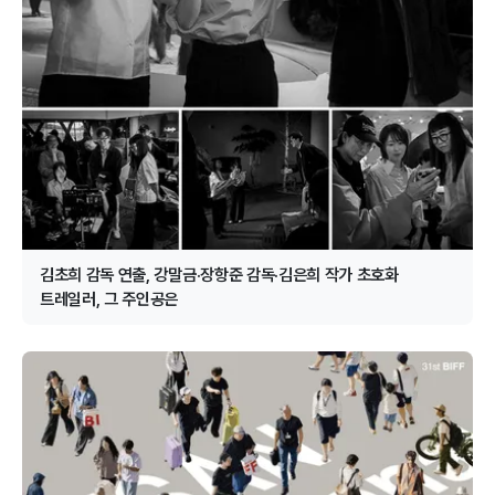
김초희 감독 연출, 강말금·장항준 감독·김은희 작가 초호화
트레일러, 그 주인공은