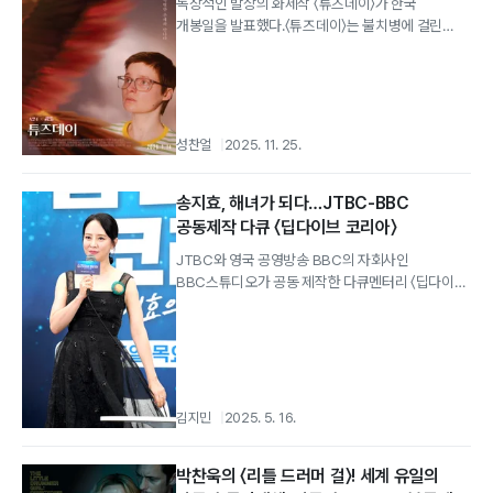
독창적인 발상의 화제작 〈튜즈데이〉가 한국
개봉일을 발표했다.〈튜즈데이〉는 불치병에 걸린
튜즈데이와 점점 다가오는 딸의 죽음을 거부하는
엄마...
성찬얼
2025. 11. 25.
송지효, 해녀가 되다…JTBC-BBC
공동제작 다큐 〈딥다이브 코리아〉
JTBC와 영국 공영방송 BBC의 자회사인
BBC스튜디오가 공동 제작한 다큐멘터리 〈딥다이브
코리아: 송지효의 해녀 모험〉이 15일 첫...
김지민
2025. 5. 16.
박찬욱의 〈리틀 드러머 걸〉! 세계 유일의