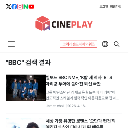
로그인
회원가입
코리아 숏드라마 어워즈
"BBC" 검색 결과
빌보드·BBC·NME, 'K팝 새 역사' BTS
아리랑 투어에 쏟아진 외신 극찬
그룹 방탄소년단 의 새로운 월드투어 '아리랑 '이
압도적인 스케일과 한국적인 아름다움으로 전 세계
음악 팬들과 외신들의 극찬을 이끌어내고 있다.
James choi
2026. 4. 16.
세상 가장 유명한 로맨스 '오만과 편견'의
엘리자베스와 다아시가 된 배우들