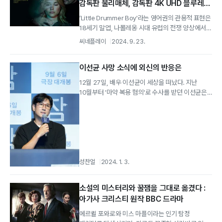
감독판 물리매체, 감독판 4K UHD 블루레이
리뷰
‘Little Drummer Boy'라는 영어권의 관용적 표현은
18세기 말엽, 나폴레옹 시대 유럽의 전쟁 양상에서
유래한 것입니다.
씨네플레이
2024. 9. 23.
이선균 사망 소식에 외신의 반응은
12월 27일, 배우 이선균이 세상을 떠났다. 지난
10월부터 '마약 복용 혐의'로 수사를 받던 이선균은
여러 차례 경찰 소환 조사에 응했다.
성찬얼
2024. 1. 3.
소설의 미스터리와 꿀잼을 그대로 옮겼다 :
아가사 크리스티 원작 BBC 드라마
에르퀼 포와로와 미스 마플이라는 인기 탐정