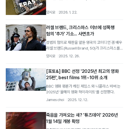
싶습니다.
양시모
2026. 1. 22.
러셀 브랜드, 크리스마스 이브에 성폭행
혐의 '추가' 기소... 사면초가
성범죄 혐의로 재판을 앞둔 영국의 코미디언 겸 배우
러셀 브랜드(Russell Brand, 50)가 크리스마스를
하루 앞두고 또다시 검찰에...
양시모
2025. 12. 26.
[포토&] BBC 선정 '2025년 최고의 영화
25편', best films 1위~10위 소개
BBC 영화 평론가 캐린 제임스 와 니콜라스 바버 는
2025년 '올해의 영화 하이라이트'를 선정했다.
James choi
2025. 12. 12.
죽음을 가져오는 새? '튜즈데이' 2026년
1월 14일 개봉 확정