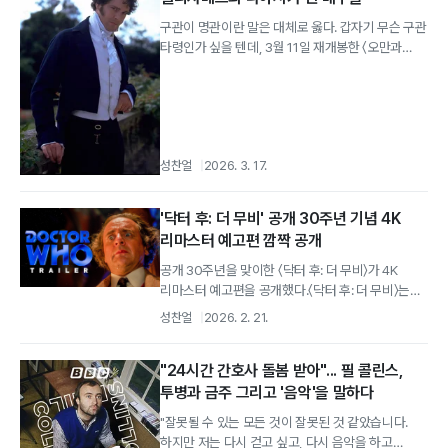
구관이 명관이란 말은 대체로 옳다. 갑자기 무슨 구관
타령인가 싶을 텐데, 3월 11일 재개봉한 〈오만과
편견〉의 성적을 보니 이 문장이...
성찬얼
2026. 3. 17.
'닥터 후: 더 무비' 공개 30주년 기념 4K
리마스터 예고편 깜짝 공개
공개 30주년을 맞이한 〈닥터 후: 더 무비〉가 4K
리마스터 예고편을 공개했다.〈닥터 후: 더 무비〉는
BBC의 대표 드라마 〈닥터 후〉가...
성찬얼
2026. 2. 21.
"24시간 간호사 돌봄 받아"... 필 콜린스,
투병과 금주 그리고 '음악'을 말하다
"잘못될 수 있는 모든 것이 잘못된 것 같았습니다.
하지만 저는 다시 걷고 싶고, 다시 음악을 하고