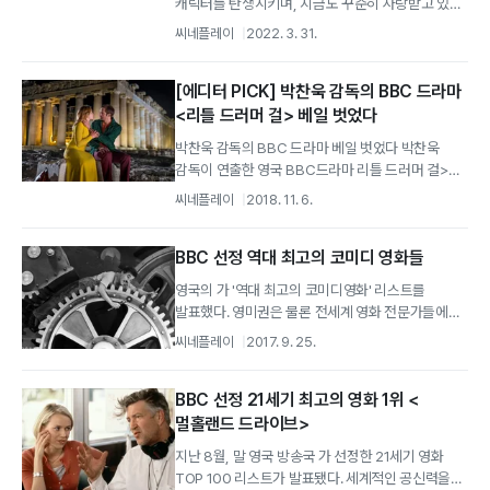
캐릭터를 탄생시키며, 지금도 꾸준히 사랑받고 있는
영국의 대표 추리 소설 작가 아가사 크리스티.
씨네플레이
2022. 3. 31.
[에디터 PICK] 박찬욱 감독의 BBC 드라마
<리틀 드러머 걸> 베일 벗었다
박찬욱 감독의 BBC 드라마 베일 벗었다 박찬욱
감독이 연출한 영국 BBC드라마 리틀 드러머 걸>이
드디어 공개됐다.
씨네플레이
2018. 11. 6.
BBC 선정 역대 최고의 코미디 영화들
영국의 가 '역대 최고의 코미디영화' 리스트를
발표했다. 영미권은 물론 전세계 영화 전문가들에게
코미디영화 베스트 10편을 앙케이트 받아...
씨네플레이
2017. 9. 25.
BBC 선정 21세기 최고의 영화 1위 <
멀홀랜드 드라이브>
지난 8월, 말 영국 방송국 가 선정한 21세기 영화
TOP 100 리스트가 발표됐다. 세계적인 공신력을