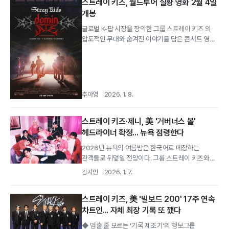
스트레이 키즈, 월드투어 실황 영화 2월 4일
개봉
글로벌 K-팝 시장을 장악한 그룹 스트레이 키즈 의
압도적인 무대와 숨겨진 이야기를 담은 콘서트 영화
〈스트레이 키즈 : 더 도미네이트...
추아영
2026. 1. 8.
스트레이 키즈·제니, 美 '거버너스 볼'
헤드라이너 확정... 뉴욕 점령한다
2026년 뉴욕의 여름밤은 한국어로 떼창하는
관객들로 뒤덮일 전망이다. 그룹 스트레이 키즈와
블랙핑크의 제니가 미국 대형 음악 축제 '더...
김지민
2026. 1. 7.
스트레이 키즈, 美 '빌보드 200' 17주 연속
차트인... 자체 최장 기록 또 깼다
◆ 멈출 줄 모르는 '기록 제조기'의 행보그룹