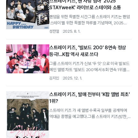
스트레이 키즈, 팬 사랑 담아 '2025
STAYweeK' 라이브로 스테이와 소통
팬덤을 위한 특별한 시간그룹 스트레이 키즈는 팬덤
‘스테이’를 위한 특별한 하루를 기념하며, 2025
스테이 위크를 진행했다.
성찬얼
2025. 8. 1.
스트레이 키즈, '빌보드 200' 8연속 정상
등극!...K팝 역사 새로 쓰다
그룹 스트레이 키즈가 신보 '두 잇' 으로 미국 빌보드
메인 앨범 차트 '빌보드 200'에서 8회 연속 1위를
달성하며 K팝 역사를 다시 썼다.
김지민
2025. 12. 1.
스트레이 키즈, 발매 전부터 'K팝 앨범 최초'
1위?
스트레이 키즈 가 새 앨범 수록곡 일부를 공개하며
역대급 흥행을 예고했다.그룹 스트레이 키즈(방찬,
리노, 창빈, 현진, 한, 필릭스, 승민,...