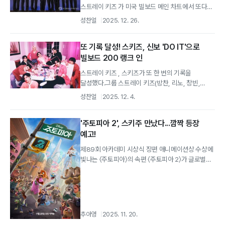
스트레이 키즈 가 미국 빌보드 메인 차트에서 또다시
자체 신기록을 경신하며 'K-팝...
성찬얼
2025. 12. 26.
또 기록 달성! 스키즈, 신보 'DO IT'으로
빌보드 200 랭크 인
스트레이 키즈 , 스키즈가 또 한 번의 기록을
달성했다.그룹 스트레이 키즈(방찬, 리노, 창빈,
현진, 한, 필릭스, 승민, 아이엔)는 12월...
성찬얼
2025. 12. 4.
'주토피아 2', 스키주 만났다...깜짝 등장
예고!
제89회 아카데미 시상식 장편 애니메이션상 수상에
빛나는 〈주토피아〉의 속편 〈주토피아 2〉가 글로벌
K팝 아티스트 스트레이 키즈 와 특별한...
추아영
2025. 11. 20.