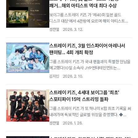
쾌거…해외 아티스트 역대 최다 수상
보이그룹 스트레이 키즈 가 '제40회 일본 골드
디스크 대상'에서 4관왕에 오르며 해외 아티스트
사상 최다 수상이라는 대기록을 썼다.
성찬얼
2026. 3. 12.
스트레이 키즈, 3월 인스파이어 아레나서
팬미팅... 4회 개최 확정
그룹 스트레이 키즈 가 국내 팬들과의 특별한 만남을
예고했다.10일 소속사 JYP엔터테인먼트는
스트레이 키즈가 3월 28∼29일, 4월...
김지민
2026. 2. 10.
스트레이 키즈, 4세대 보이그룹 '최초'
스포티파이 15억 스트리밍 돌파
그룹 스트레이 키즈 가 또 하나의 K팝 최초 기록을 써
내려가며 독보적인 글로벌 위상을 증명했다. ◆
'IN生' 15억 스트리밍. . .
성찬얼
2026. 1. 26.