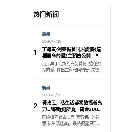
热门新闻
新闻
2026/7/25
丁海寅·河英黏著同居愛情《這
1
種要命的愛》主預告公開… 8月
7日登陸Netflix
河英與丁海寅的喜劇愛情 〈這種要
命的愛〉 釋出主海報與預告. 失憶檢
察官與厚臉皮自稱男友的黏著同居
Netflix 原創影集 〈這種要命的愛〉
新闻
於 7 月 24 日公開主海報與預告.
〈這種要命的愛〉 是一部浪漫喜劇，
2026/7/29
描寫被記憶蒙上陰影的檢察官高恩
黃政民，私生活疑雲散播者亮
2
塞一角由河英飾演；而自稱是男
刀…「跟蹤犯所為，罰金300萬
友、堅持要追隨的拳擊教練張太河
韓元」
圍繞韓國代表演員 「黃政民」 的肆
一角則由丁海寅飾演，兩人在全新
意「私生活疑雲」，最終揭露只是某
相遇中展開讓人心動又黏著的同居
名跟蹤狂的惡意捏造. 所屬公司方
生活，現也讓外界對兩人的化學反