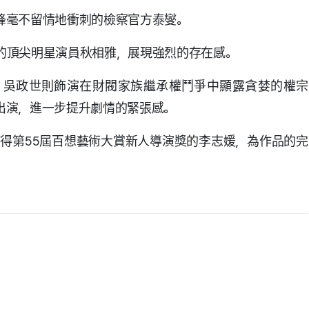
峰毫不留情地衝刺的檢察官方泰燮。
的頂尖明星演員秋相雅，展現強烈的存在感。
，吳政世則飾演在財閥家族繼承權鬥爭中顯露貪婪的權宗
出演，進一步提升劇情的緊張感。
，並獲得第55屆百想藝術大賞新人導演獎的李志媛，為作品的完