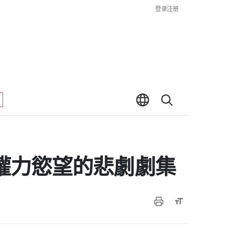
登录
注册
討權力慾望的悲劇劇集