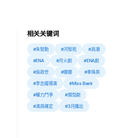
相关关键词
#朱智勳
#河智苑
#高潮
#ENA
#月火劇
#ENA劇
#吳政世
#娜娜
#車珠英
#李志媛導演
#Miss Baek
#權力鬥爭
#類型劇
#演員確定
#3月播出