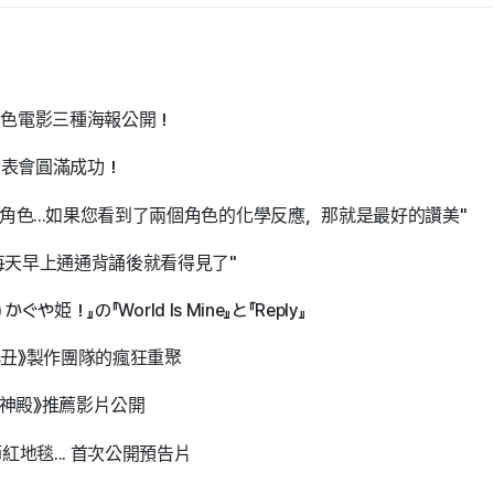
-黑色電影三種海報公開！
作發表會圓滿成功！
角色...如果您看到了兩個角色的化學反應，那就是最好的讚美"
天每天早上通通背誦後就看得見了"
姫！』の『World Is Mine』と『Reply』
小丑》製作團隊的瘋狂重聚
骨之神殿》推薦影片公開
地毯... 首次公開預告片