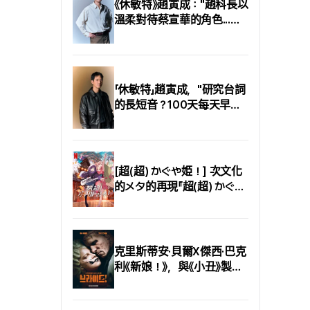
《休敏特》趙寅成："趙科長以
（艾略特·佩吉）之外，宛
溫柔對待蔡宣華的角色...如
如一片空茫大海般的自然
果您看到了兩個角色的化學
景觀最能抓住觀眾目光.
反應，那就是最好的讚美"
「休敏特」趙寅成，"研究台詞
的長短音？100天每天早上
通通背誦後就看得見了"
[超(超) かぐや姫！] 次文化
的メタ的再現『超(超) かぐや
姫！』の『World Is Mine』と
『Reply』
克里斯蒂安·貝爾X傑西·巴克
利《新娘！》，與《小丑》製作
團隊的瘋狂重聚