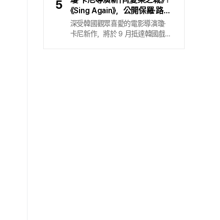
5
希望您在聽音樂的同時閱讀本文.
億次的驚人紀錄，目前正以動畫與
《Sing Again》，公開保羅·路德
）導演唐・赫茲費爾德的動畫片
網路小說等各方面的二次創作為基
X 妮克·喬納斯會面內容的宣傳
深受韓國觀眾喜愛的電影導演瓊·
〈美好的一天〉 (It’s Such a Beautiful
礎，讓世界觀向四面八方延伸. 成
預告片，確定 9 月 2 日上映
卡尼新作，將於 9 月抵達韓國戲
Day) 以一名記憶逐漸消失的男子
員們的真實個性與喜好被細膩地融
院. 電影 〈Sing Again〉 於 7 月 27
為主角，探問時間的本質. 身為美
入角色，粉絲展現出不只消費音樂
日公開「上線宣傳預告片」，並確定
國獨立動畫界備受肯定的導演，
體驗，還跨進敘事（storytelling）
於 9 月在韓國上映. 〈Sing Again〉
唐・赫茲費爾德堅持以簡化角色與
領域的進化.
是一部描寫為了找回失去的歌曲而
背景細節的極簡主義風格創作. 在
停滯不前的兩個人，人生重新開始
本片中，他同樣將極簡風格的手繪
唱歌的電影，同時也是由執導過
動畫與多重曝光技術的實拍畫面混
〈Once〉、 〈Begin Again〉、 〈Sing
合，並嘗試各類特效來呈現時間的
Street〉 的瓊·卡尼導演推出的最新
同時性. 由此出發的單純美學，經
作品. 公開的預告片，呈現抱著流
常在他的作品中擴展為一套實驗性
行歌手之夢、仍守著無名舞台的
技法，進而形成獨特的視覺語言.
「里克」（保羅·路德），以及在站上
巔峰後失去自信的流行歌手「丹尼」
（妮克·喬納斯），兩人彼此逐漸滲
入對方生活的過程. 雖然喜劇畫面
十分強烈，但觀眾仍可期待保羅·路
德本就會在舞台上以歌手身分活
動，以及妮克·喬納斯作為全球最頂
尖的男子偶像團體成員所展現的默