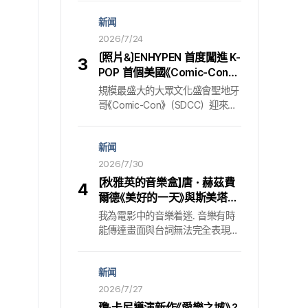
面明確指出，該項謠言的源頭正是
應相當期待. 在「龜津甜餅小鎮」綻
新闻
持續犯下 「跟蹤犯罪」 的嫌疑犯，並
放的歡樂日常與神秘 公開的主預
預告將祭出毫不妥協的重拳. 走上
2026/7/24
告中，呈現了失去記憶後醒來的恩
法律審判台的跟蹤狂，虛假爆料的
塞與太河的初次相遇，以及在「龜
〔照片&〕ENHYPEN 首度闖進 K-
3
始末29日，「黃政民」的所屬公司
津甜餅小鎮」背景下發生的各種逗
POP 首個美國《Comic-Con》
「Sam Company」 發表正式立場，
趣事件. 儘管在平靜的日常之中，
……〈Dark Moon〉累積 2 億次
規模最盛大的大眾文化盛會聖地牙
針對眼前事態表明強硬態度. 依所
恩塞支離破碎的記憶與太河疑雲重
觀看的粉絲集結
哥《Comic-Con》（SDCC）迎來了
屬公司說法，近來在網路上肆虐的
重的身影，仍暗示了這段關係背後
K-POP 偶像的首度入場. 主角正是
惡性貼文撰寫者，正是長期以來不
藏著巨大的祕密，強烈勾動觀眾的
組合『ENHYPEN』. 他們在 23 日
斷騷擾該名演員的跟蹤狂. 案情嚴
好奇心. 8月7日透過Netflix與全球
新闻
（當地時間）於美國聖地牙哥會展
重到去年已進行刑事告訴. 司法機
觀眾相會 堅實的故事與製作陣容
中心舉行的活動中以座談嘉賓身分
2026/7/30
關的判斷同樣明確. 法院對該名嫌
也進一步增添期待.
登場，與累積觀看次數突破 2 億次
疑犯命令了三次的 「接近禁止」 等
【秋雅英的音樂盒】唐・赫茲費
4
的熱門網路漫畫『Dark Moon』的全
暫時性處分，最終則在認定跟蹤指
爾德《美好的一天》與斯美塔那
球粉絲相遇，證明了 K 內容的嶄新
控成立後，發布 「罰金300萬韓元」
〈伏爾塔瓦〉蘊含的生命之美
我為電影中的音樂着迷. 音樂有時
擴展性. 2 億次觀看的神話，站上
的簡易命令. 換言之，這已不只是
能傳達畫面與台詞無法完全表現的
《Comic-Con》核心的 K-Story IP這
單純散播謠言，而是被法律認定為
人物內心情感，也是窺見創作者潛
次全球行動的關鍵媒介，是反映
明確的犯罪行為. 事態的起因，是
在意圖的一扇窗口. 對我而言，理
『ENHYPEN』世界觀的 Hive 原創故
近期透過社群網站（SNS）迅速擴
新闻
解電影配樂是接近電影的一種路
事『Dark Moon』. 描寫吸血鬼少年
散的一則不明出處的貼文.
徑. 《秋雅英的音樂盒》透過音樂，
2026/7/27
敘事的網路漫畫『Dark Moon：月
更貼近地傾聽電影的聲音. （P. S.
之祭壇』創下全球累積觀看次數 2
瓊·卡尼導演新作《愛樂之城》？