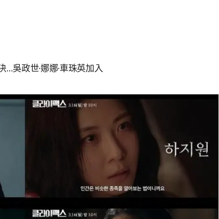
決…吳政世·娜娜·車珠英加入