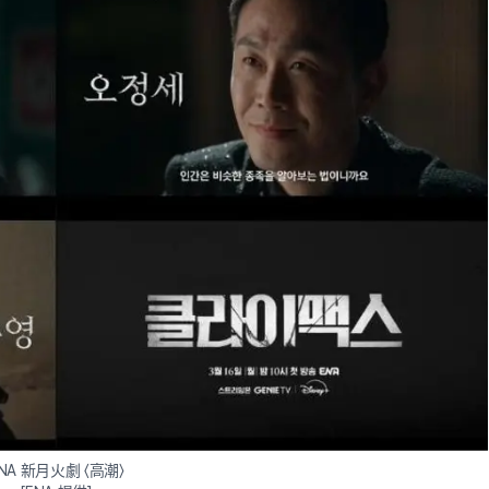
NA 新月火劇 〈高潮〉
