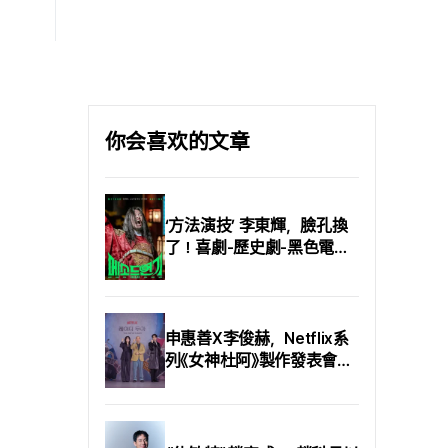
實拍的導演克里斯多佛·諾
薩卡的奧德修斯王(馬特·戴
蘭，這回也為 〈奧德賽〉 安
蒙)所遭遇的種種怪異旅程.
排了遍及多地的外景拍攝.
北美觀眾與搶先觀賞的國
拍攝一路在不同地點之間
內影迷已給出好評，
切換，才剛熟悉就得離開、
CinePlay記者也看了〈奧德
才剛適應環境又完全改變；
賽〉，以下整理他們的觀後
馬特·戴蒙形容，自己幾乎
你会喜欢的文章
感. 諾蘭的「你們要如何活
每一刻都得重新調整狀態.
著. 」這已經不算新鮮，但放
那麼， 〈奧德賽〉 究竟在哪
諸諾蘭整體電影作品的主
裡、又是如何完成拍攝. 不
題，「歸鄉」是貫穿始終的線
妨跟著這篇文章走一趟「〈奧
‘方法演技’ 李東輝，臉孔換
索. 從 〈全面啟動〉(2010)、
德賽〉線上導覽」. 文中提到
了！喜劇-歷史劇-黑色電影
〈星際效應〉(2014)到 〈敦克
的景點以及全片完整取景
三種海報公開！
爾克〉(2017)，他的角色總
地，都可在此查閱. 摩洛哥
是在「回家的路」上. 讓他聲
艾薩烏伊拉 - 特洛伊的海灘
名大噪的作品 〈記憶拼圖〉
作為奧德修斯王（馬特·戴
(2001) 以倒敘時間與失憶
申惠善X李俊赫，Netflix系
蒙）壯闊旅程、同時宣告漫
主角的視角帶領觀眾，最終
列《女神杜阿》製作發表會圓
長戰爭落幕的「特洛伊木馬」
又回到第一幕.
滿成功！
場景，是在摩洛哥艾薩烏伊
拉（Essaouira）拍攝. 該場
景除了半埋在海灘上的木
馬與最後留下的士兵西農