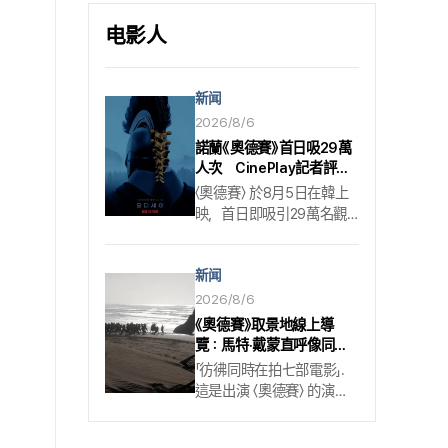
契，將吸引觀眾目光.
电影人
新闻
2026/8/6
諾蘭《奧德賽》首日吸29萬
人次 CinePlay記者評：
好看也反戰
〈奧德賽〉 於8月5日在韓上
映，首日即吸引29萬名觀
眾. 北美票房熱度可望延續
至韓國. 由克里斯多福·諾蘭
新闻
執導，馬特·戴蒙、湯姆·霍
蘭德、安海瑟薇、羅伯特·
2026/8/6
帕丁森、詹達雅·科爾曼、
《奧德賽》取景地線上導
莎曼莎·莫頓、查理茲·塞隆
覽：馬特·戴蒙直呼像同時
等人主演的這部電影，將希
拍七部片
「彷彿同時在拍七部電影」.
臘的英雄史詩 「奧德賽亞」
這是出演 〈奧德賽〉 的演員
移上銀幕. 故事描寫的是在
馬特·戴蒙的說法. 之所以有
希臘聯軍與特洛伊之戰以
這番感想，是因為偏好底片
聯軍勝利收場後，欲返鄉伊