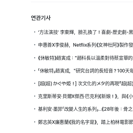
연관기사
‘方法演技’ 李東輝，臉孔換了！喜劇-歷史劇
申惠善X李俊赫，Netflix系列《女神杜阿》製
《休敏特》趙寅成："趙科長以溫柔對待蔡宣華的
「休敏特」趙寅成，"研究台詞的長短音？100
[超(超) かぐや姫！] 次文化的メタ的再現『超(超) かぐや
克里斯蒂安·貝爾X傑西·巴克利《新娘！》，與《
基利安·墨菲「改變人生的系列」...《28年後：
鄭志英X廉惠蘭《我的名字是》，踏上柏林電影節紅