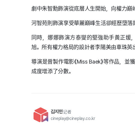
劇中朱智勳飾演從底層人生開始，向權力巔
河智苑則飾演享受華麗巔峰生活卻經歷墮落
同時，娜娜飾演方泰燮的堅強助手黃正媛
旭。所有權力格局的設計者李陽美由車珠英
導演是曾製作電影《Miss Baek》等作品
成度增添了分數。
김지민
记者
cineplay@cineplay.co.kr