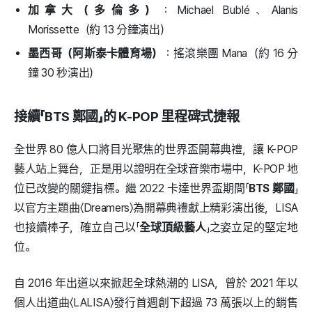
加拿大（多倫多）
：Michael Bublé、Alanis
Morissette（約 13 分鐘演出）
墨西哥（阿斯泰卡體育場）
：搖滾樂團 Mana（約 16 分
鐘 30 秒演出）
接續「BTS 鄭國」的 K-POP 里程碑式捷報
全世界 80 億人口將目光聚焦的世界盃開幕典禮，讓 K-POP
藝人站上舞台，正是用以證明在全球音樂市場中，K-POP 地
位已改變的關鍵指標。繼 2022 卡達世界盃期間「
BTS 鄭國
」
以官方主題曲〈Dreamers〉為開幕典禮獻上精彩演出後，LISA
也接續棒子，確立自己以「
全球頂級藝人
」之姿立足的堅定地
位。
自 2016 年出道以來掀起全球熱潮的 LISA，曾於 2021 年以
個人出道曲〈LALISA〉發行首週創下超過 73 萬張以上的銷售