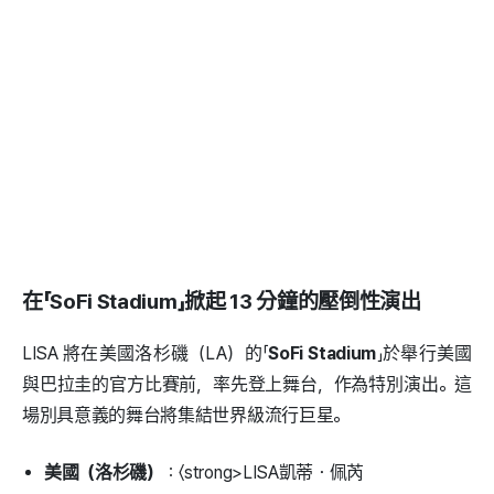
在「SoFi Stadium」掀起 13 分鐘的壓倒性演出
LISA 將在美國洛杉磯（LA）的「
SoFi Stadium
」於舉行美國
與巴拉圭的官方比賽前，率先登上舞台，作為特別演出。這
場別具意義的舞台將集結世界級流行巨星。
美國（洛杉磯）
：〈strong>LISA凱蒂・佩芮