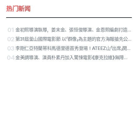
热门新闻
01
金初熙導演執導，姜末金、張恒俊導演、金恩熙編劇打造超豪華預告片，那位主角是
02
第31屆釜山國際電影節 以「群像」為主題的官方海報搶先公開
03
李剛仁亞特蘭蒂科馬德里德首秀登場！ATEEZ山「出席」開球、RESCENE中場演出確定
04
金美調導演、演員朴素丹加入驚悚電影《康克拉維》無障礙版本