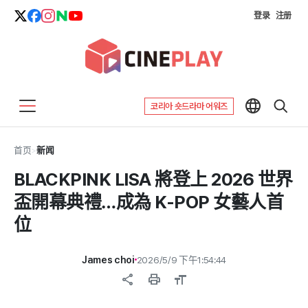
登录
注册
코리아 숏드라마 어워즈
首页
>
新闻
BLACKPINK LISA 將登上 2026 世界
盃開幕典禮…成為 K-POP 女藝人首
位
James choi
2026/5/9 下午1:54:44
share
print
format_size