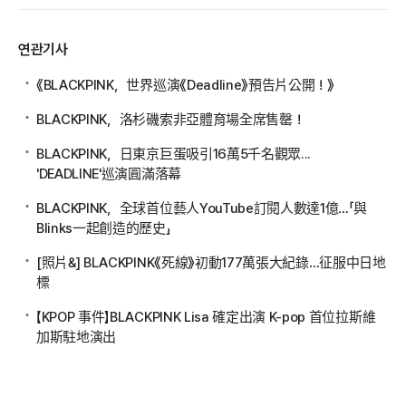
연관기사
《BLACKPINK，世界巡演《Deadline》預告片公開！》
BLACKPINK，洛杉磯索非亞體育場全席售罄！
BLACKPINK，日東京巨蛋吸引16萬5千名觀眾...
'DEADLINE'巡演圓滿落幕
BLACKPINK，全球首位藝人YouTube訂閱人數達1億…「與
Blinks一起創造的歷史」
[照片&] BLACKPINK《死線》初動177萬張大紀錄…征服中日地
標
【KPOP 事件】BLACKPINK Lisa 確定出演 K-pop 首位拉斯維
加斯駐地演出