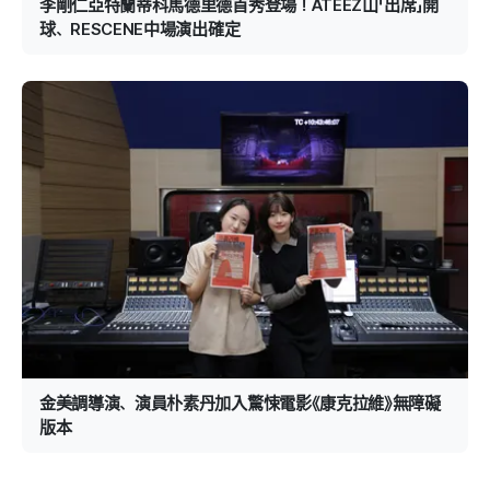
李剛仁亞特蘭蒂科馬德里德首秀登場！ATEEZ山「出席」開
球、RESCENE中場演出確定
金美調導演、演員朴素丹加入驚悚電影《康克拉維》無障礙
版本