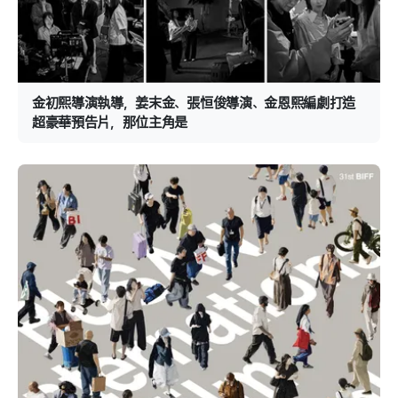
金初熙導演執導，姜末金、張恒俊導演、金恩熙編劇打造
超豪華預告片，那位主角是